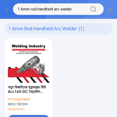
1 6mm Rod Handheld Arc Welder
(1)
নতুন ডিজাইনের হ্যান্ডহেল্ড মিনি
Arc160 DC বৈদ্যুতিন
সংকেতের মেরু বদল IGBT
মূল্য:
negotiable
পোর্টেবল বৈদ্যুতিন সংকেতের মেরু
MOQ:
100 টুকরা
বদল ওয়েল্ডিং মেশিন
সর্বশেষ দাম পান