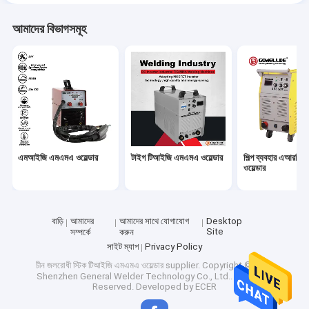
আমাদের বিভাগসমূহ
এমআইজি এমএমএ ওয়েল্ডার
টাইগ টিআইজি এমএমএ ওয়েল্ডার
শিল্প ব্যবহার এআরসি
ওয়েল্ডার
বাড়ি
আমাদের
আমাদের সাথে যোগাযোগ
Desktop
Site
সম্পর্কে
করুন
সাইট ম্যাপ
Privacy Policy
চীন জলরোধী স্টিক টিআইজি এমএমএ ওয়েল্ডার supplier.
Copyright © 2026
Shenzhen General Welder Technology Co., Ltd.. All Rights
Reserved. Developed by
ECER