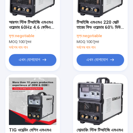
ভিআর শো
আমাদের সম্পর্কে
আরগন স্টিক টিআইজি এমএমএ
টিআইজি এমএমএ 220 ভোল্ট
ওয়েল্ডার 60Hz 4.6 কেভিএ
তারের ফিড ওয়েল্ডার 60% ডিউটি
কারখানা ভ্রমণ
ওয়্যার ফিডার ওয়েল্ডিং মেশিন
​​আইপি 21 স্টিক eldালাই
মূল্য:
negotiable
মূল্য:
negotiable
মেশিন
MOQ:
100 টুকরা
MOQ:
100 টুকরা
মান নিয়ন্ত্রণ
সর্বশেষ দাম পান
সর্বশেষ দাম পান
যোগাযোগ করুন
এখন যোগাযোগ
এখন যোগাযোগ
উদ্ধৃতির জন্য আবেদন
এমআইজি এমএমএ ওয়েল্ডার
টাইগ টিআইজি এমএমএ ওয়েল্ডার
শিল্প ব্যবহার এআরসি এমএমএ ওয়েল্ডার
TIG ওয়েল্ডিং মেশিন এমএমএ
সোল্ডারিং স্টিক টিআইজি এমএমএ