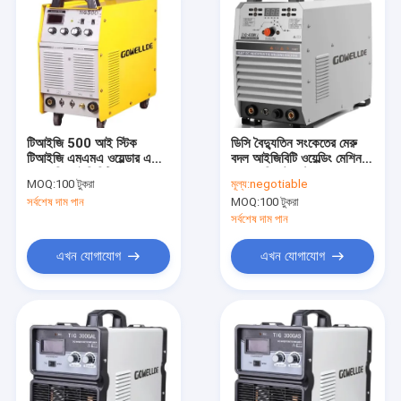
টিআইজি 500 আই স্টিক
ডিসি বৈদ্যুতিন সংকেতের মেরু
টিআইজি এমএমএ ওয়েল্ডার এসি
বদল আইজিবিটি ওয়েল্ডিং মেশিন
380 ভি আইজিবিটি ওয়্যার
সরঞ্জাম রিমোট কন্ট্রোল ফাংশন
MOQ:
100 টুকরা
মূল্য:
negotiable
ফিডার ওয়েল্ডিং মেশিন
AC380V বৈদ্যুতিন সংকেতের
সর্বশেষ দাম পান
MOQ:
100 টুকরা
মেরু বদল ভিত্তিক TIG ওয়েল্ডিং
মেশিন
সর্বশেষ দাম পান
এখন যোগাযোগ
এখন যোগাযোগ
বাড়ি
পণ্য
ভিডিও