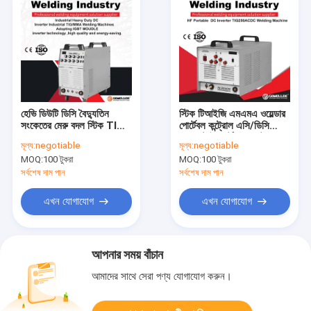
হেভি ডিউটি ​​ডিসি বৈদ্যুতিন
স্টিক টিআইজি এমএমএ ওয়েল্ডার
সংকেতের মেরু বদল স্টিক TIG
পোর্টেবল কন্ট্রোল এসি/ডিসি
MMA ওয়েল্ডার IGBT
মোসফেট ইনভার্টার মসফেট
মূল্য:
negotiable
মূল্য:
negotiable
Moudle শিল্প TIG বৈদ্যুতিন
পোর্টেবল টিআইজি মেশিন ওয়েল্ডিং
MOQ:
100 টুকরা
MOQ:
100 টুকরা
সংকেতের মেরু বদল ওয়েল্ডার
সরঞ্জাম
সর্বশেষ দাম পান
সর্বশেষ দাম পান
এখন যোগাযোগ
এখন যোগাযোগ
আপনার সময় বাঁচান
আমাদের সাথে সেরা পণ্য যোগাযোগ করুন।