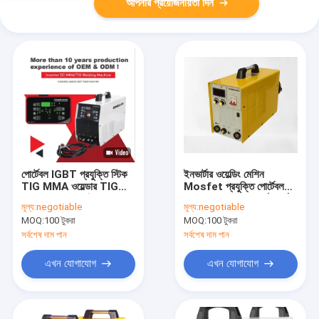
আপনার প্রয়োজনীয়তা দিন
পোর্টেবল IGBT প্রযুক্তি স্টিক
ইনভার্টার ওয়েল্ডিং মেশিন
TIG MMA ওয়েল্ডার TIG
Mosfet প্রযুক্তি পোর্টেবল
200P Ac/ Dc উচ্চ
TIG MMA300 আর্ক ফোর্স
মূল্য:
negotiable
মূল্য:
negotiable
ফ্রিকোয়েন্সি TIG ওয়েল্ডিং মেশিন
এবং আর্ক ওয়েল্ডার সহ ওয়েল্ডিং
MOQ:
100 টুকরা
MOQ:
100 টুকরা
অ্যালুমিনিয়াম ঢালাই করতে পারে
মেশিন
সর্বশেষ দাম পান
সর্বশেষ দাম পান
এখন যোগাযোগ
এখন যোগাযোগ