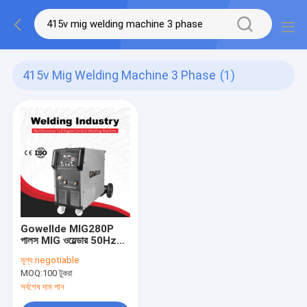
415v Mig Welding Machine 3 Phase
(1)
Gowellde MIG280P
পালস MIG ওয়েল্ডার 50Hz
3Phase 415V CO2
মূল্য:
negotiable
Mig ওয়েল্ডিং মেশিন সহ
MOQ:
100 টুকরা
সর্বশেষ দাম পান