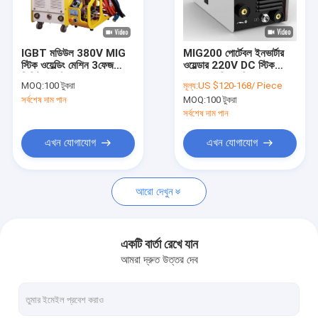
ভিআর শো
আমাদের সম্পর্কে
IGBT মডিউল 380V MIG
MIG200 পোর্টেবল ইনভার্টার
স্টিক ওয়েল্ডিং মেশিন 3ফেজ
ওয়েল্ডার 220V DC স্টিক
কারখানা ভ্রমণ
ডিজিটাল কন্ট্রোল
MIG ওয়েল্ডিং মেশিন
MOQ:
100 টুকরা
মূল্য:
US $120-168/ Piece
সর্বশেষ দাম পান
MOQ:
100 টুকরা
মান নিয়ন্ত্রণ
সর্বশেষ দাম পান
যোগাযোগ করুন
এখন যোগাযোগ
এখন যোগাযোগ
উদ্ধৃতির জন্য আবেদন
আরো দেখুন
এমআইজি এমএমএ ওয়েল্ডার
একটি বার্তা রেখে যান
আমরা দ্রুত উত্তর দেব
টাইগ টিআইজি এমএমএ ওয়েল্ডার
শিল্প ব্যবহার এআরসি এমএমএ ওয়েল্ডার