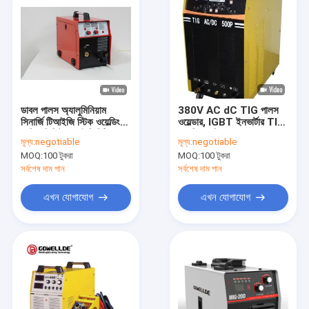
ডাবল পালস অ্যালুমিনিয়াম
380V AC dC TIG পালস
সিনার্জি টিআইজি স্টিক ওয়েল্ডিং
ওয়েল্ডার, IGBT ইনভার্টার TIG
মেশিন ডিজিটাল আইজিবিটি
ওয়েল্ডিং মেশিন
মূল্য:
negotiable
মূল্য:
negotiable
এমআইজি
MOQ:
100 টুকরা
MOQ:
100 টুকরা
সর্বশেষ দাম পান
সর্বশেষ দাম পান
এখন যোগাযোগ
এখন যোগাযোগ
বাড়ি
পণ্য
ভিডিও