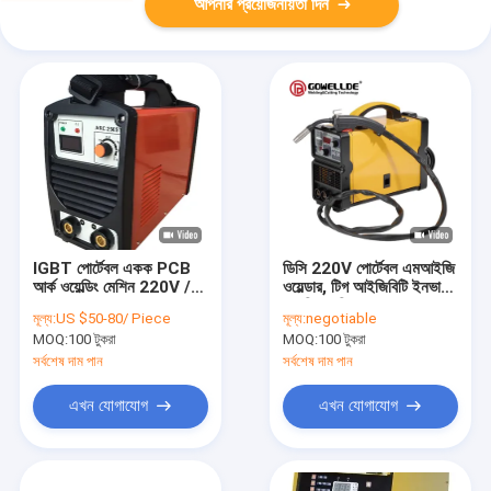
আপনার প্রয়োজনীয়তা দিন
IGBT পোর্টেবল একক PCB
ডিসি 220V পোর্টেবল এমআইজি
আর্ক ওয়েল্ডিং মেশিন 220V /
ওয়েল্ডার, টিগ আইজিবিটি ইনভার্টার
380V 1 ফেজ
ওয়েল্ডিং মেশিন
মূল্য:
US $50-80/ Piece
মূল্য:
negotiable
MOQ:
100 টুকরা
MOQ:
100 টুকরা
সর্বশেষ দাম পান
সর্বশেষ দাম পান
এখন যোগাযোগ
এখন যোগাযোগ