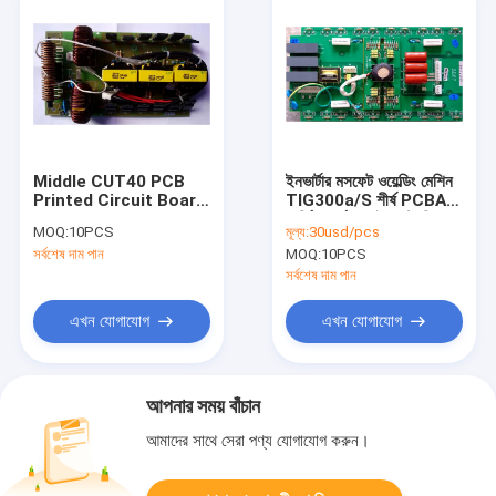
Middle CUT40 PCB
ইনভার্টার মসফেট ওয়েল্ডিং মেশিন
Printed Circuit Board
TIG300a/S শীর্ষ PCBA
Assembly IGBT For
সার্কিট বোর্ড CE ইলেকট্রনিক
MOQ:
10PCS
মূল্য:
30usd/pcs
Welder Machine
PCB বোর্ড মেরামতের জন্য
সর্বশেষ দাম পান
MOQ:
10PCS
GOWELLDE
সর্বশেষ দাম পান
এখন যোগাযোগ
এখন যোগাযোগ
আপনার সময় বাঁচান
আমাদের সাথে সেরা পণ্য যোগাযোগ করুন।