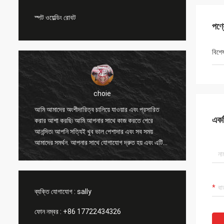
স্পট ওয়েল্ডিং রোবট
পণ্
বিশে
choie
ং
আমি আমাদের অংশীদারিত্ব চালিয়ে যাওয়ার এবং প্রসারিত
আমি আপনা
একটি
করার আশা করছি৷ আমি আপনার সাথে কাজ করতে পেরে
অন্যান্য 
আনন্দিত৷ আপনি সত্যিই খুব ভাল পেশাদার এবং সব সময়
করতে সাহ
আমাদের সমর্থন. আপনার সাথে যোগাযোগ দ্রুত হয় এবং এটি
এবং মূল্
সবচেয়ে গুরুত্বপূর্ণ বিষয়।
পণ্যটি সা
ব্যক্তি যোগাযোগ :
sally
ফোন নম্বর :
+86 17722434326