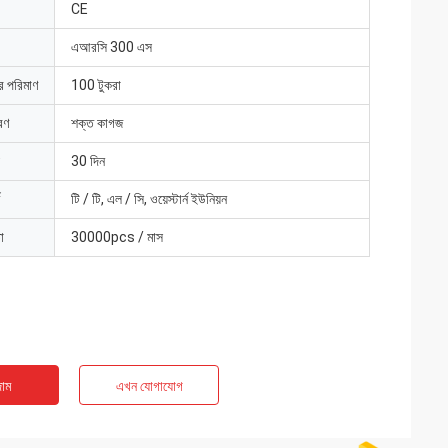
CE
এআরসি 300 এস
ার পরিমাণ
100 টুকরা
রণ
শক্ত কাগজ
30 দিন
টি / টি, এল / সি, ওয়েস্টার্ন ইউনিয়ন
া
30000pcs / মাস
াম
এখন যোগাযোগ