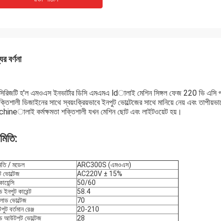
ের বর্ণনা
িরিজটি হ'ল এমওএস ইনভার্টার ডিসি এমএমএ ldালাই মেশিন সিঙ্গল ফেজ 220 ভি এসি পা
ক্তিশালী ডিজাইনের সাথে স্বয়ংক্রিয়ভাবে ইনপুট ভোল্টেজের সাথে মানিয়ে নেয় এবং তাপীয়ভা
hineালাই কর্মক্ষমতা শক্তিশালী যখন মেশিন ছোট এবং লাইটওয়েট হয়।
মিতি:
িতি / মডেল
ARC300S (এমওএস)
ট ভোল্টেজ
AC220V ± 15%
োয়েন্সি
50/60
 ইনপুট কারেন্ট
58.4
োড ভোল্টেজ
70
ট বর্তমান রেঞ্জ
20-210
ড আউটপুট ভোল্টেজ
28