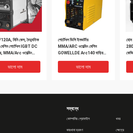
20A, মিনি কেস, বৈদ্যুতিক
পোর্টেবল ডিসি ইনভার্টার
হোম 
ডিং মেশিন পোর্টেবল IGBT DC
MMA/ARC ওয়েল্ডিং মেশিন
280A
টার, MMA/Arc ওয়েল্ডিং
GOWELLDE Arc140 বাড়ির
কেভি
-Arc120
ব্যবহারের জন্য
ভালো দাম
ভালো দাম
সম্বন্ধে
কোম্পানির প্রোফাইল
খবর
কারখানা ভ্রমণ
ক্ষেত্রে