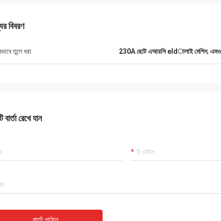
যের বিবরণ
ষভাবে তুলে ধরা
230A ছোট এআরসি eldালাই মেশিন
,
এমও
ড্যানিয়েল
র সাথে সহযোগিতা করে সন্তুষ্ট, আপনি আমার এবং
 বার্তা রেখে যান
গ্রাহকদের জন্য আমাদের সমস্যা সমাধানের উন্নতি
ায্য করেন, তাই আমি সত্যিই আপনার প্রশংসা করি,
য যুক্তিসঙ্গত এবং প্রতিযোগিতামূলক, আমরা আপনার
বস্ক্রাইব করা চালিয়ে যাব।
বার্তা পাঠান