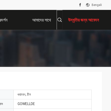
Bengali
দর্শন
আমাদের সাথে
উদ্ধৃতির জন্য আবেদন
যোগাযোগ করুন
গুয়াংডং, চীন
নাম
GOWELLDE