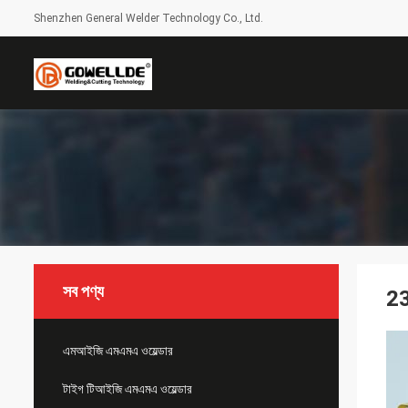
Shenzhen General Welder Technology Co., Ltd.
সব পণ্য
23
এমআইজি এমএমএ ওয়েল্ডার
টাইগ টিআইজি এমএমএ ওয়েল্ডার