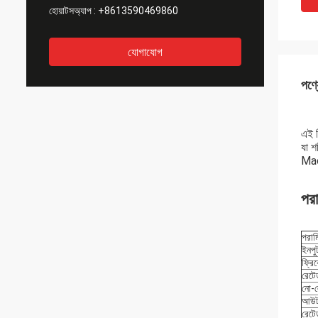
হোয়াটসঅ্যাপ :
+8613590469860
যোগাযোগ
পণ্য
এই স
যা শ
Mac
পরা
পরাম
ইনপু
ফ্রিক
রেটেড
নো-ল
আউটপু
রেটে