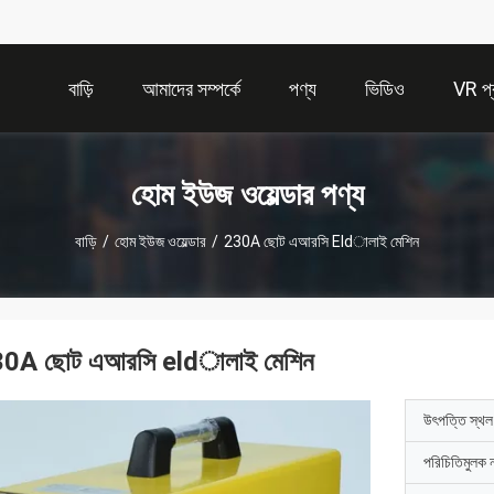
বাড়ি
আমাদের সম্পর্কে
পণ্য
ভিডিও
VR প্র
হোম ইউজ ওয়েল্ডার পণ্য
বাড়ি
/
হোম ইউজ ওয়েল্ডার
/
230A ছোট এআরসি Eldালাই মেশিন
0A ছোট এআরসি eldালাই মেশিন
উৎপত্তি স্থল
পরিচিতিমুলক 