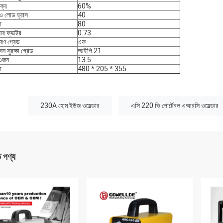
চক্র
60%
 লোড হ্রাস
40
া
80
ার ফ্যাক্টর
0.73
রণ গ্রেড
এফ
ন সুরক্ষা গ্রেড
আইপি 21
 ওজন
13.5
া
480 * 205 * 355
:
230A হোম ইউজ ওয়েল্ডার
এসি 220 ভি পোর্টেবল এআরসি ওয়েল্ডার
ত পণ্য