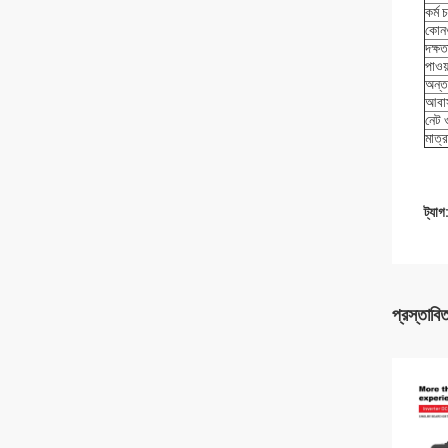
কর্ম 
কোনও
দক্ষত
পাওয়
অন্ত
আবাস
নেট
মাত্র
ট্যাগ
প্রস্তাবি