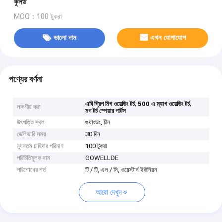
কুলড
MOQ：100 টুকরা
ভালো দাম
এখন যোগাযোগ
পণ্যের বর্ণনা
,
,
এবি গ্রিপ মিগ ওয়েল্ডিং টর্চ
500 এ ম্যাগ ওয়েল্ডিং টর্চ
লক্ষণীয় করা
মগ টর্চ স্পেয়ার পার্টস
উৎপত্তি স্থল
গুয়াংডং, চীন
ডেলিভারি সময়
30 দিন
ন্যূনতম চাহিদার পরিমাণ
100 টুকরা
পরিচিতিমুলক নাম
GOWELLDE
পরিশোধের শর্ত
টি / টি, এল / সি, ওয়েস্টার্ন ইউনিয়ন
আরো দেখুন