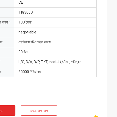
CE
TIG300S
ার পরিমাণ
100 টুকরা
negotiable
রণ
প্লেইন বা রঙিন শক্ত কাগজ
30 দিন
L/C, D/A, D/P, T/T, ওয়েস্টার্ন ইউনিয়ন, মানিগ্রাম
া
30000 পিসি/মাস
াম
এখন যোগাযোগ