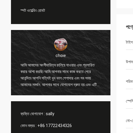
স্পট ওয়েল্ডিং রোবট
পণ্
টাইপ
choie
উপাদ
ং
আমি আমাদের অংশীদারিত্ব চালিয়ে যাওয়ার এবং প্রসারিত
আমি আপনা
করার আশা করছি৷ আমি আপনার সাথে কাজ করতে পেরে
অন্যান্য 
আনন্দিত৷ আপনি সত্যিই খুব ভাল পেশাদার এবং সব সময়
করতে সাহ
পরিব
আমাদের সমর্থন. আপনার সাথে যোগাযোগ দ্রুত হয় এবং এটি
এবং মূল্
সবচেয়ে গুরুত্বপূর্ণ বিষয়।
পণ্যটি সা
স্পে
ব্যক্তি যোগাযোগ :
sally
নো-ল
ফোন নম্বর :
+86 17722434326