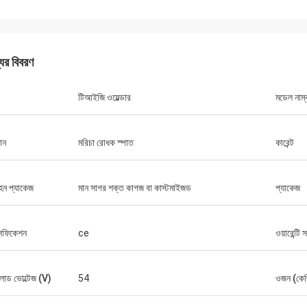
যের বিবরণ
টিআইজি ওয়েল্ডার
মডেল নাম্
ড্যানিয়েল
ান
মরিচা রোধক স্পাত
কারেন্ট
র সাথে সহযোগিতা করে সন্তুষ্ট, আপনি আমার এবং
গ্রাহকদের জন্য আমাদের সমস্যা সমাধানের উন্নতি
ায্য করেন, তাই আমি সত্যিই আপনার প্রশংসা করি,
হন প্যাকেজ
মান সাগর শক্ত কাগজ বা কাস্টমাইজড
প্যাকেজ
য যুক্তিসঙ্গত এবং প্রতিযোগিতামূলক, আমরা আপনার
বস্ক্রাইব করা চালিয়ে যাব।
সিফিকেশন
ce
ওয়ারেন্টি 
োড ভোল্টেজ (V)
54
ওজন (কে