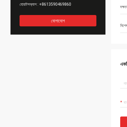
হোয়াটসঅ্যাপ :
+8613590469860
দক্ষত
যোগাযোগ
বিশে
একটি