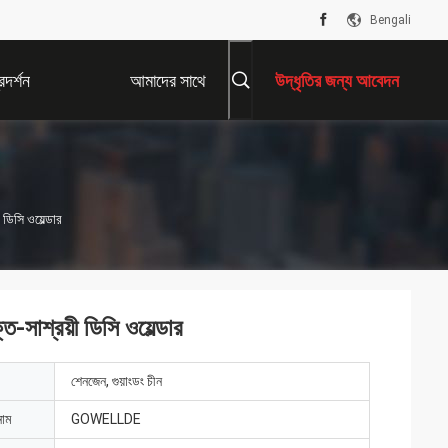
Bengali
দর্শন
আমাদের সাথে
উদ্ধৃতির জন্য আবেদন
যোগাযোগ করুন
িসি ওয়েল্ডার
শ্রয়ী ডিসি ওয়েল্ডার
শেনজেন, গুয়াংডং চীন
নাম
GOWELLDE