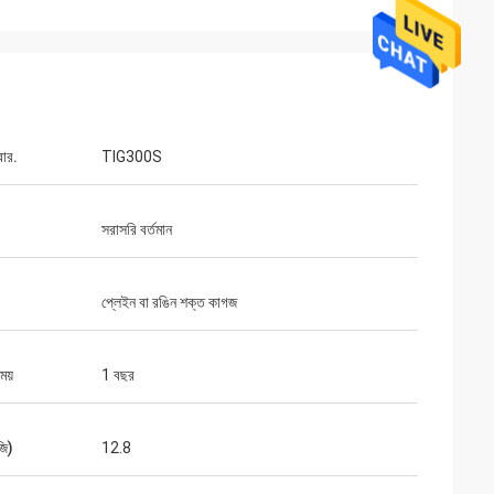
বার.
TIG300S
সরাসরি বর্তমান
প্লেইন বা রঙিন শক্ত কাগজ
সময়
1 বছর
জি)
12.8