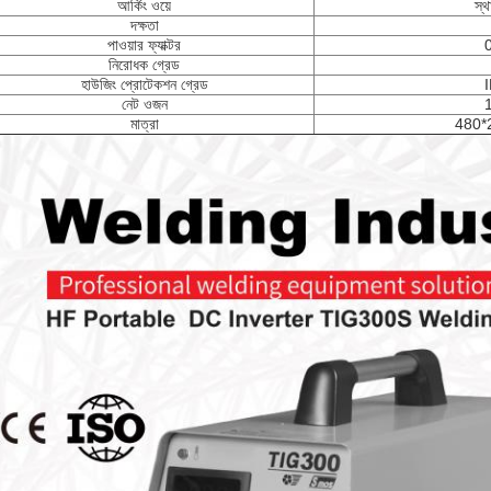
আর্কিং ওয়ে
স্থ
দক্ষতা
পাওয়ার ফ্যাক্টর
নিরোধক গ্রেড
হাউজিং প্রোটেকশন গ্রেড
নেট ওজন
মাত্রা
480*