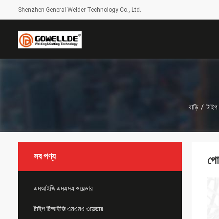
Shenzhen General Welder Technology Co., Ltd.
বাড়ি
/
টাইগ
সব পণ্য
পো
এমআইজি এমএমএ ওয়েল্ডার
টাইগ টিআইজি এমএমএ ওয়েল্ডার