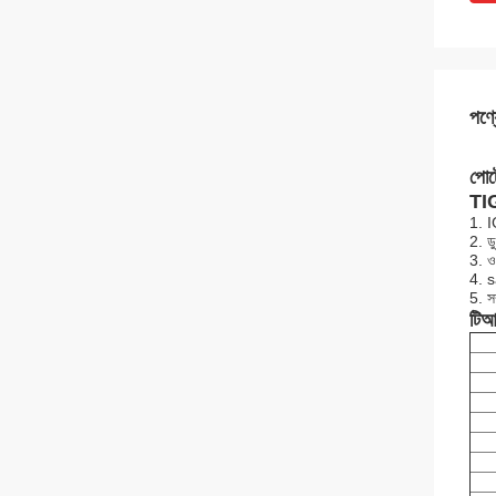
পণ্য
পোর
TIG 
1. I
2. ড
3. ওভ
4. sa
5. সম
টিআই