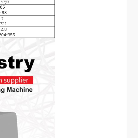
ানান্তর
85
0.93
চ
IP21
12.8
204*355