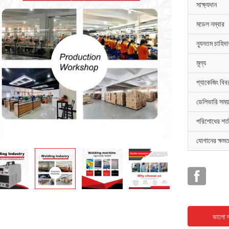
সাক্ষ্যদান
মডেল নম্বার
ন্যূনতম চাহিদ
মূল্য
প্যাকেজিং বিব
ডেলিভারি সময়
পরিশোধের শর্ত
যোগানের ক্ষমত
ভালো দ