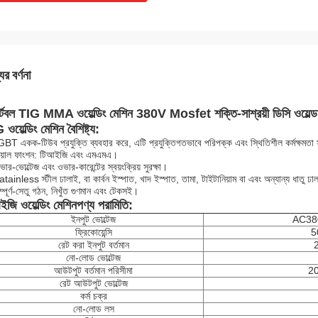
ের বর্ণনা
্টেবল TIG MMA ওয়েল্ডিং মেশিন 380V Mosfet শক্তি-সাশ্রয়ী ডিসি ওয়েল্ড
ওয়েল্ডিং মেশিন বৈশিষ্ট্য:
GBT একক-টিউব প্রযুক্তি ব্যবহার করে, এটি প্রযুক্তিগতভাবে পরিপক্ক এবং স্থিতিশীল কর্মক্ষমতা
ুয়াল ফাংশন: টিআইজি এবং এমএমএ।
ার-ভোল্টেজ এবং ওভার-কারেন্টের স্বয়ংক্রিয় সুরক্ষা।
tainless স্টীল ঢালাই, বা কার্বন ইস্পাত, খাদ ইস্পাত, তামা, টাইটানিয়াম বা এবং অন্যান্য ধাতু ঢা
্পূর্ণ-সেতু গঠন, নিখুঁত গুণমান এবং টেকসই।
জি ওয়েল্ডিং মেশিন
পণ্য পরামিতি:
ইনপুট ভোল্টেজ
AC38
ফ্রিকোয়েন্সি
5
রেট করা ইনপুট বর্তমান
নো-লোড ভোল্টেজ
আউটপুট বর্তমান পরিসীমা
2
রেট আউটপুট ভোল্টেজ
কর্ম চক্র
নো-লোড লস