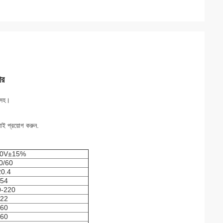
ার
 সহ।
লাই প্রয়োগ করুন.
0V±15%
0/60
20.4
54
0-220
22
60
60