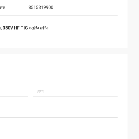
কোড
8515319900
ন
,
380V HF TIG ওয়েল্ডিং মেশিন