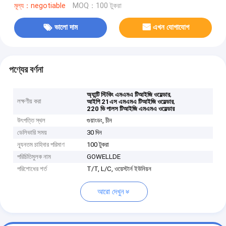
মূল্য：negotiable
MOQ：100 টুকরা
ভালো দাম
এখন যোগাযোগ
পণ্যের বর্ণনা
,
অ্যান্টি স্টিকিং এমএমএ টিআইজি ওয়েল্ডার
লক্ষণীয় করা
,
আইপি 21এস এমএমএ টিআইজি ওয়েল্ডার
220 ভি পালস টিআইজি এমএমএ ওয়েল্ডার
উৎপত্তি স্থল
গুয়াংডং, চীন
ডেলিভারি সময়
30 দিন
ন্যূনতম চাহিদার পরিমাণ
100 টুকরা
পরিচিতিমুলক নাম
GOWELLDE
পরিশোধের শর্ত
T/T, L/C, ওয়েস্টার্ন ইউনিয়ন
আরো দেখুন