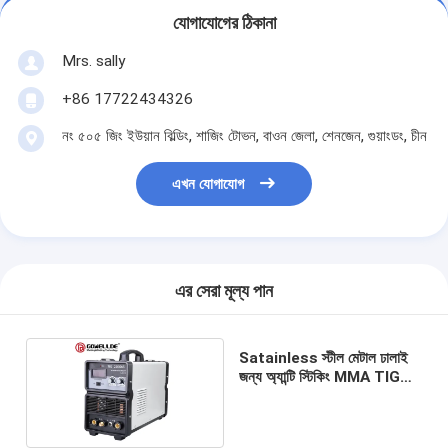
যোগাযোগের ঠিকানা
Mrs. sally
+86 17722434326
নং ৫০৫ জিং ইউয়ান বিল্ডিং, শাজিং টোভন, বাওন জেলা, শেনজেন, গুয়াংডং, চীন
এখন যোগাযোগ
এর সেরা মূল্য পান
Satainless স্টীল মেটাল ঢালাই
জন্য অ্যান্টি স্টিকিং MMA TIG
ওয়েল্ডার