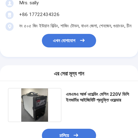
Mrs. sally
+86 17722434326
নং ৫০৫ জিং ইউয়ান বিল্ডিং, শাজিং টোভন, বাওন জেলা, শেনজেন, গুয়াংডং, চীন
এখন যোগাযোগ
এর সেরা মূল্য পান
এমএমএ আর্ক ওয়েল্ডিং মেশিন 220V ডিসি
ইনভার্টার আইজিবিটি প্রযুক্তি ওয়েল্ডার
চালিয়ে