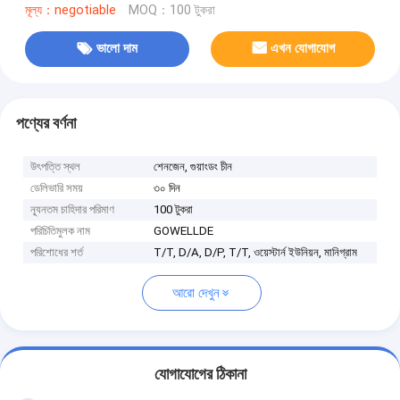
মূল্য：negotiable
MOQ：100 টুকরা
ভালো দাম
এখন যোগাযোগ
পণ্যের বর্ণনা
উৎপত্তি স্থল
শেনজেন, গুয়াংডং চীন
ডেলিভারি সময়
৩০ দিন
ন্যূনতম চাহিদার পরিমাণ
100 টুকরা
পরিচিতিমুলক নাম
GOWELLDE
পরিশোধের শর্ত
T/T, D/A, D/P, T/T, ওয়েস্টার্ন ইউনিয়ন, মানিগ্রাম
আরো দেখুন
যোগাযোগের ঠিকানা