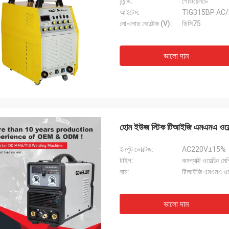
ব্র্যান্ড:
গোওয়েলডে
আইটেম:
TIG315BP AC
নো-লোড ভোল্টেজ (V):
ডিসি75
ভালো দাম
হোম ইউজ স্টিক টিআইজি এমএমএ ওয়েল
ইনপুট ভোল্টেজ:
AC220V±15%
টাইপ:
কমপ্যাক্ট ওয়েল্ডিং মে
নাম:
টিআইজি এমএমএ ওয়ে
ভালো দাম