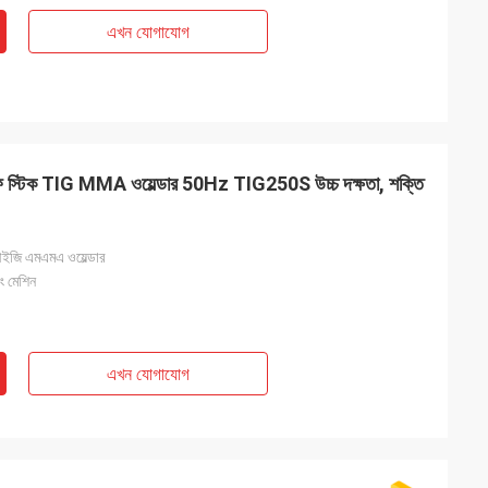
এখন যোগাযোগ
্টপ্রুফ স্টিক TIG MMA ওয়েল্ডার 50Hz TIG250S উচ্চ দক্ষতা, শক্তি
িআইজি এমএমএ ওয়েল্ডার
িং মেশিন
এখন যোগাযোগ