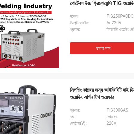
পোর্টেবল উচ্চ ফ্রিকোয়েন্সি TIG ওয়ে
মডেল:
TIG250PACDC
ইনপুট ভোল্টেজ:
Ac220V
প্রকার:
টিআইজি ওয়েল্ডিং মে
ভালো দাম
ড্যানিয়েল
র সাথে সহযোগিতা করে সন্তুষ্ট, আপনি আমার এবং
গ্রাহকদের জন্য আমাদের সমস্যা সমাধানের উন্নতি
ায্য করেন, তাই আমি সত্যিই আপনার প্রশংসা করি,
য যুক্তিসঙ্গত এবং প্রতিযোগিতামূলক, আমরা আপনার
সিলডিং কাজের জন্য আইজিবিটি হাই ডি
বস্ক্রাইব করা চালিয়ে যাব।
ওয়েল্ডিং আর্গন টিগ ওয়েল্ডার
প্রকার:
TIG300GAS
রঙ:
কোন রঙ
ভোল্টেজ(V):
220V