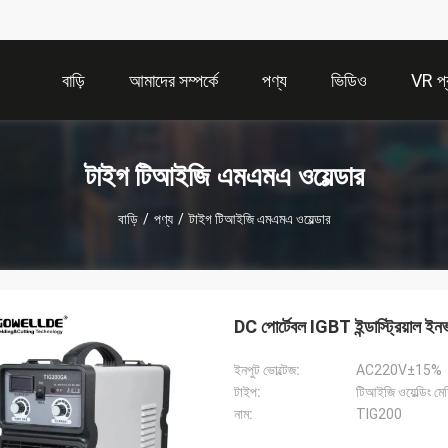
বাড়ি
আমাদের সম্পর্কে
পণ্য
ভিডিও
VR প্র
টাইগ টিআইজি এমএমএ ওয়েল্ডার
বাড়ি
/
পণ্য
/
টাইগ টিআইজি এমএমএ ওয়েল্ডার
DC পোর্টেবল IGBT ইন্ডাস্ট্রিয়াল ই
ইনপুট ভোল্টেজ:
AC220V±15%
টাইপ:
টিআইজি ওয়েল্ডিং মে
নাম:
TIG200