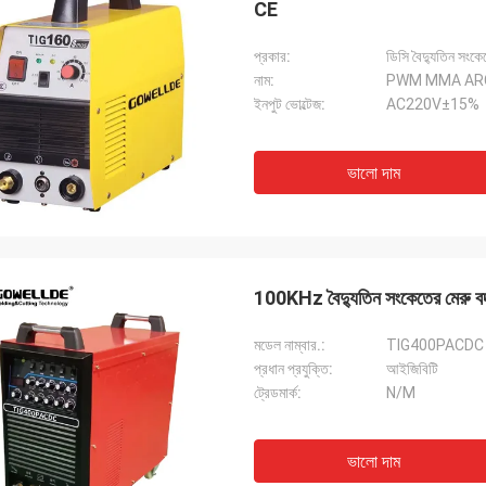
CE
প্রকার:
ডিসি বৈদ্যুতিন সংক
নাম:
PWM MMA ARC 
ইনপুট ভোল্টেজ:
AC220V±15%
ভালো দাম
100KHz বৈদ্যুতিন সংকেতের মেরু বদল 
মডেল নাম্বার.:
TIG400PACDC
প্রধান প্রযুক্তি:
আইজিবিটি
ট্রেডমার্ক:
N/M
ভালো দাম