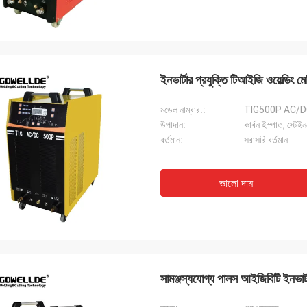
ইনভার্টার প্রযুক্তি টিআইজি ওয়েল্ডি
মডেল নাম্বার.:
TIG500P AC/
উপাদান:
কার্বন ইস্পাত, স্টেই
বর্তমান:
সরাসরি বর্তমান
ভালো দাম
সামঞ্জস্যযোগ্য পালস আইজিবিটি ইনভা