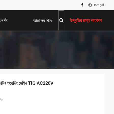
Bengali
দর্শন
আমাদের সাথে
উদ্ধৃতির জন্য আবেদন
যোগাযোগ করুন
নভার্টার ওয়েল্ডিং মেশিন TIG AC220V
শিন