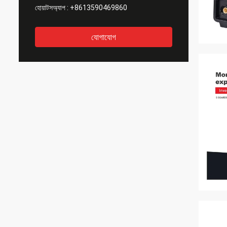
হোয়াটসঅ্যাপ :
+8613590469860
যোগাযোগ