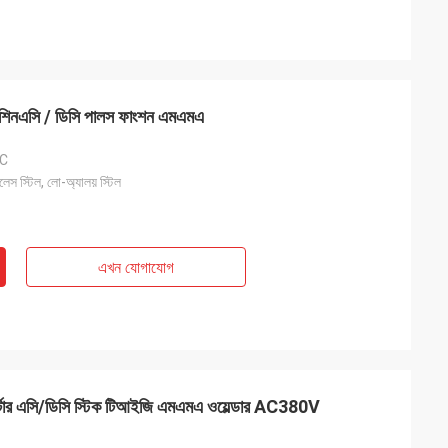
ং মেশিনএসি / ডিসি পালস ফাংশন এমএমএ
DC
নলেস স্টিল, লো-অ্যালয় স্টিল
এখন যোগাযোগ
র্টার এসি/ডিসি স্টিক টিআইজি এমএমএ ওয়েল্ডার AC380V