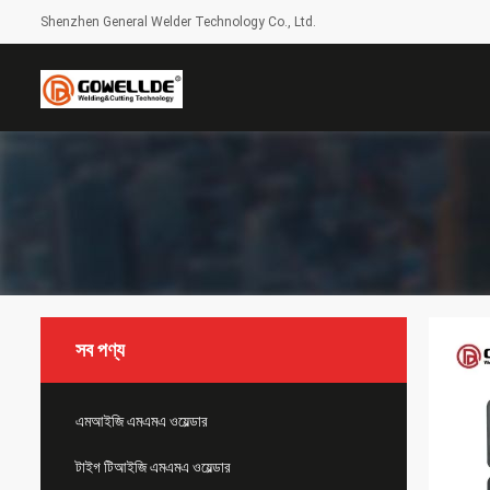
Shenzhen General Welder Technology Co., Ltd.
সব পণ্য
এমআইজি এমএমএ ওয়েল্ডার
টাইগ টিআইজি এমএমএ ওয়েল্ডার