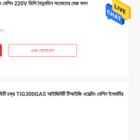
ল্ডিং মেশিন 220V ডিসি বৈদ্যুতিন সংকেতের মেরু বদল
শিন
এখন যোগাযোগ
উটি ​​চক্র TIG300GAS আইজিবিটি টিআইজি ওয়েল্ডিং মেশিন ইনভার্টার