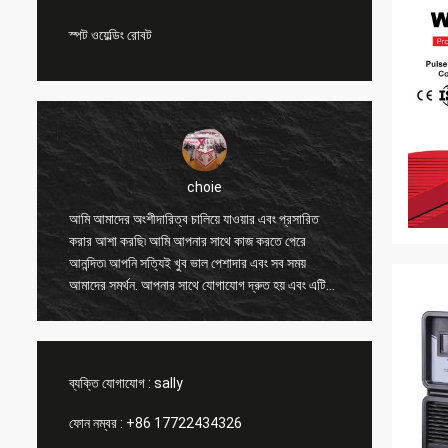
স্পট ওয়েল্ডিং রোবট
choie
ং
আমি আমাদের অংশীদারিত্ব চালিয়ে যাওয়ার এবং প্রসারিত
আমি আপনা
করার আশা করছি৷ আমি আপনার সাথে কাজ করতে পেরে
অন্যান্য 
আনন্দিত৷ আপনি সত্যিই খুব ভাল পেশাদার এবং সব সময়
করতে সাহ
আমাদের সমর্থন. আপনার সাথে যোগাযোগ দ্রুত হয় এবং এটি
এবং মূল্
সবচেয়ে গুরুত্বপূর্ণ বিষয়।
পণ্যটি সা
ব্যক্তি যোগাযোগ :
sally
ফোন নম্বর :
+86 17722434326