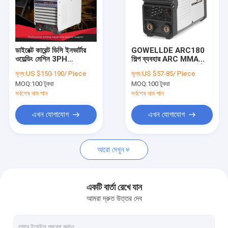
ডাইরেক্ট কারেন্ট ডিসি ইনভার্টার
GOWELLDE ARC180
ওয়েল্ডিং মেশিন 3PH
শিল্প ব্যবহার ARC MMA
AC380V IGBT মডিউল
ওয়েল্ডার IGBT DC ইনভার্টার
মূল্য:
US $150-190/ Piece
মূল্য:
US $57-85/ Piece
আর্ক ওয়েল্ডার
MOQ:
100 টুকরা
MOQ:
100 টুকরা
সর্বশেষ দাম পান
সর্বশেষ দাম পান
এখন যোগাযোগ
এখন যোগাযোগ
আরো দেখুন
একটি বার্তা রেখে যান
আমরা দ্রুত উত্তর দেব