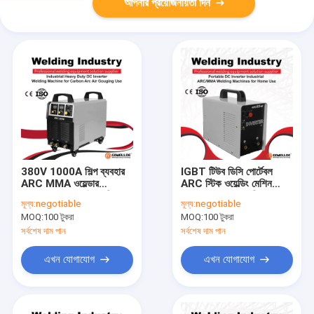
আপনার প্রয়োজনীয়তা দিন
380V 1000A শিল্প ব্যবহার
IGBT টিউব ডিসি পোর্টেবল
ARC MMA ওয়েল্ডার
ARC স্টিক ওয়েল্ডিং মেশিন
ARC1000 DC বৈদ্যুতিন
ARC85 220v বাড়িতে
মূল্য:
negotiable
মূল্য:
negotiable
সংকেতের মেরু বদল
ব্যবহার
MOQ:
100 টুকরা
MOQ:
100 টুকরা
সর্বশেষ দাম পান
সর্বশেষ দাম পান
এখন যোগাযোগ
এখন যোগাযোগ