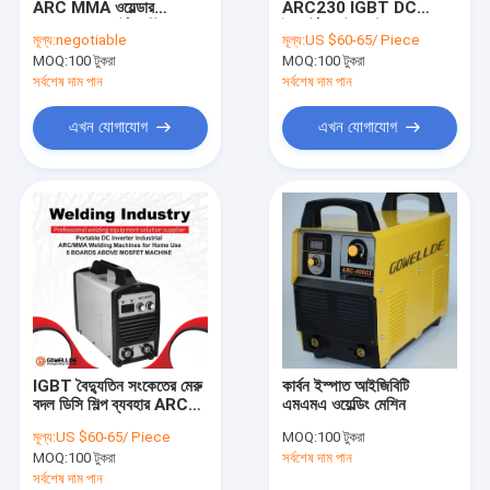
ARC MMA ওয়েল্ডার
ARC230 IGBT DC
হ্যান্ডহেল্ড এআরসি ওয়েল্ডার
ARC630 পোর্টেবল স্টিক
ইনভার্টার ভেক্টর কন্ট্রোল
মূল্য:
negotiable
মূল্য:
US $60-65/ Piece
ওয়েল্ডিং মেশিন
ট্রান্সডুসার
MOQ:
পোর্টেবল প্লাজমা কর্তনকারী
100 টুকরা
MOQ:
100 টুকরা
সর্বশেষ দাম পান
সর্বশেষ দাম পান
পালস টিআইজি এমএমএ ওয়েল্ডার
এখন যোগাযোগ
এখন যোগাযোগ
মিনি এআরসি ওয়েল্ডার
হোম ইউজ ওয়েল্ডার
পালস এমআইজি ওয়েল্ডার
টর্চের খুচরা যন্ত্রাংশ
সেলফ ডার্কিং ওয়েল্ডিং হেলমেট
IGBT বৈদ্যুতিন সংকেতের মেরু
কার্বন ইস্পাত আইজিবিটি
ফাইবার লেজার ওয়েল্ডার
বদল ডিসি শিল্প ব্যবহার ARC
এমএমএ ওয়েল্ডিং মেশিন
MMA ওয়েল্ডার একক PCB
মূল্য:
US $60-65/ Piece
MOQ:
100 টুকরা
সঙ্গে পোর্টেবল
সিএনসি কাটিং মেশিন
MOQ:
100 টুকরা
সর্বশেষ দাম পান
সর্বশেষ দাম পান