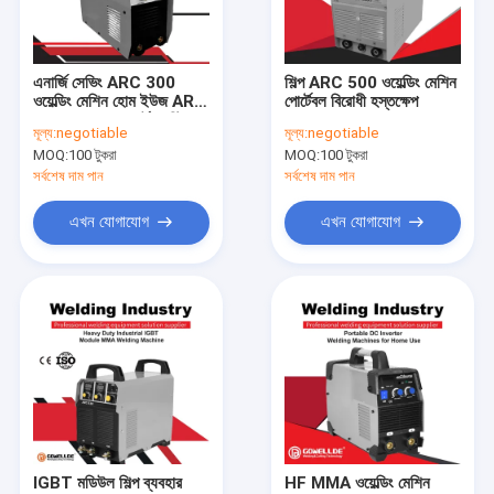
ভিআর শো
আমাদের সম্পর্কে
এনার্জি সেভিং ARC 300
শিল্প ARC 500 ওয়েল্ডিং মেশিন
ওয়েল্ডিং মেশিন হোম ইউজ ARC
পোর্টেবল বিরোধী হস্তক্ষেপ
কারখানা ভ্রমণ
MMA 200V পোর্টেবল স্টিক
মূল্য:
negotiable
মূল্য:
negotiable
ওয়েল্ডার
MOQ:
100 টুকরা
MOQ:
100 টুকরা
মান নিয়ন্ত্রণ
সর্বশেষ দাম পান
সর্বশেষ দাম পান
যোগাযোগ করুন
এখন যোগাযোগ
এখন যোগাযোগ
উদ্ধৃতির জন্য আবেদন
এমআইজি এমএমএ ওয়েল্ডার
টাইগ টিআইজি এমএমএ ওয়েল্ডার
শিল্প ব্যবহার এআরসি এমএমএ ওয়েল্ডার
IGBT মডিউল শিল্প ব্যবহার
HF MMA ওয়েল্ডিং মেশিন