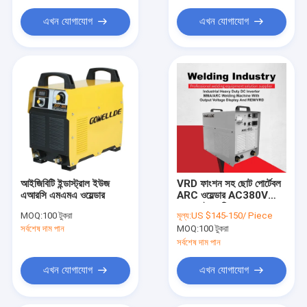
স্পট ওয়েল্ডিং রোবট
এখন যোগাযোগ
এখন যোগাযোগ
আইজিবিটি ইন্ডাস্ট্রাল ইউজ
VRD ফাংশন সহ ছোট পোর্টেবল
এআরসি এমএমএ ওয়েল্ডার
ARC ওয়েল্ডার AC380V
IGBT বৈদ্যুতিন সংকেতের মেরু
MOQ:
100 টুকরা
মূল্য:
US $145-150/ Piece
বদল
সর্বশেষ দাম পান
MOQ:
100 টুকরা
সর্বশেষ দাম পান
এখন যোগাযোগ
এখন যোগাযোগ