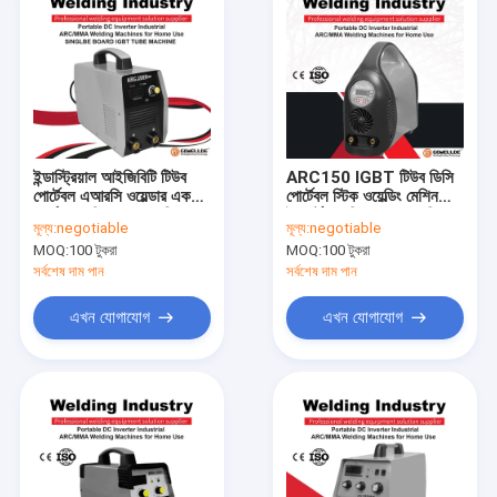
ইন্ডাস্ট্রিয়াল আইজিবিটি টিউব
ARC150 IGBT টিউব ডিসি
পোর্টেবল এআরসি ওয়েল্ডার একক
পোর্টেবল স্টিক ওয়েল্ডিং মেশিন
বোর্ড এআরসি 200 ওয়েল্ডিং
ইনভার্টার মেশিন 220v বাড়ির
মূল্য:
negotiable
মূল্য:
negotiable
মেশিন
ব্যবহারের জন্য
MOQ:
100 টুকরা
MOQ:
100 টুকরা
সর্বশেষ দাম পান
সর্বশেষ দাম পান
এখন যোগাযোগ
এখন যোগাযোগ
বাড়ি
পণ্য
ভিডিও