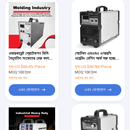
ওভারকারেন্ট প্রোটেকশন ডিসি
পোর্টেবল এমএমএ এআরসি
বৈদ্যুতিন সংকেতের মেরু বদল
ওয়েল্ডিং মেশিন আর্ক শুরু হচ্ছে
এআরসি ওয়েল্ডার আর্ক ফোর্স
আইজিবিটি ডিসি ইনভার্টার
মূল্য:
US $60-65/ Piece
মূল্য:
US $60-90/ Piece
ভিআরডি ফাংশন সহ
ওয়েল্ডার
MOQ:
100 টুকরা
MOQ:
100 টুকরা
সর্বশেষ দাম পান
সর্বশেষ দাম পান
এখন যোগাযোগ
এখন যোগাযোগ