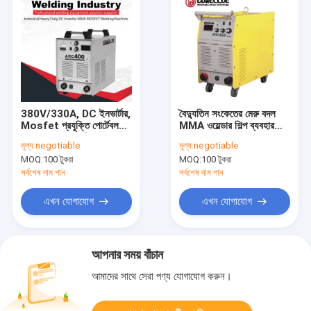
380V/330A, DC ইনভার্টার,
বৈদ্যুতিন সংকেতের মেরু বদল
Mosfet প্রযুক্তি পোর্টেবল
MMA ওয়েল্ডার শিল্প ব্যবহার
MMA/Arc ওয়েল্ডিং
ARC MMA ওয়েল্ডার
মূল্য:
negotiable
মূল্য:
negotiable
মেশিন/Tool Welder-
24.5KG পোর্টেবল ওয়েল্ডিং
MOQ:
100 টুকরা
MOQ:
100 টুকরা
Arc400
মেশিন মেশিন ARC500
সর্বশেষ দাম পান
সর্বশেষ দাম পান
এখন যোগাযোগ
এখন যোগাযোগ
আপনার সময় বাঁচান
আমাদের সাথে সেরা পণ্য যোগাযোগ করুন।