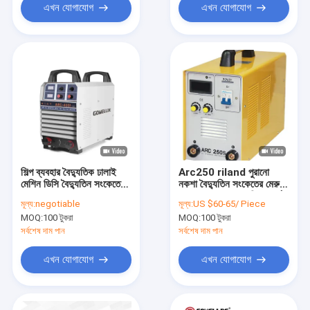
এখন যোগাযোগ
এখন যোগাযোগ
শিল্প ব্যবহার বৈদ্যুতিক ঢালাই
Arc250 riland পুরানো
মেশিন ডিসি বৈদ্যুতিন সংকেতের
নকশা বৈদ্যুতিন সংকেতের মেরু
মেরু বদল MMA ARC400I
বদল Mosfet প্রযুক্তি আর্ক
মূল্য:
negotiable
মূল্য:
US $60-65/ Piece
ARC ওয়েল্ডার
ওয়েল্ডিং মেশিন কার্বন ইস্পাত
MOQ:
100 টুকরা
MOQ:
100 টুকরা
স্টেইনলেস স্টীল ঢালাই জন্য
ব্যবহৃত
সর্বশেষ দাম পান
সর্বশেষ দাম পান
এখন যোগাযোগ
এখন যোগাযোগ