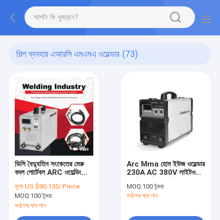
শিল্প ব্যবহার এআরসি এমএমএ ওয়েল্ডার
(73)
ডিসি বৈদ্যুতিন সংকেতের মেরু
Arc Mma হোম ইউজ ওয়েল্ডার
বদল পোর্টেবল ARC ওয়েল্ডিং
230A AC 380V লাইটওয়েট
মেশিন MMA ARC
ওয়েল্ডিং মেশিন ওয়েল্ডিং
মূল্য:
US $90-135/ Piece
MOQ:
100 টুকরা
Mosfet MMA মেশিন আর্ক
ইলেকট্রোড ব্যাস 4.0 মিমি আর্ক
MOQ:
100 টুকরা
সর্বশেষ দাম পান
ফোর্স ফাংশন সহ
ফোর্স সহ
সর্বশেষ দাম পান