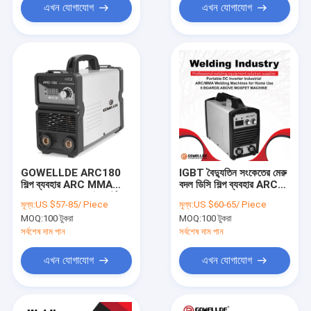
এখন যোগাযোগ
এখন যোগাযোগ
GOWELLDE ARC180
IGBT বৈদ্যুতিন সংকেতের মেরু
শিল্প ব্যবহার ARC MMA
বদল ডিসি শিল্প ব্যবহার ARC
ওয়েল্ডার IGBT DC ইনভার্টার
MMA ওয়েল্ডার একক PCB
মূল্য:
US $57-85/ Piece
মূল্য:
US $60-65/ Piece
আর্ক ওয়েল্ডার
সঙ্গে পোর্টেবল
MOQ:
100 টুকরা
MOQ:
100 টুকরা
সর্বশেষ দাম পান
সর্বশেষ দাম পান
এখন যোগাযোগ
এখন যোগাযোগ