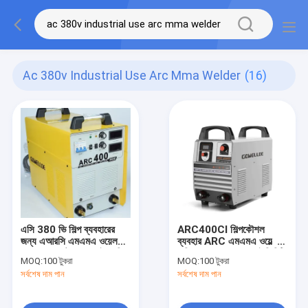
Ac 380v Industrial Use Arc Mma Welder
(16)
এসি 380 ভি শিল্প ব্যবহারের
ARC400CI শিল্পকৌশল
জন্য এআরসি এমএমএ ওয়েলডার
ব্যবহার ARC এমএমএ ওয়েল্ডার
এফ গ্রেড ছোট Wালাই মেশিন
এসি 380V 60Hz আইজিবিটি
MOQ:
100 টুকরা
MOQ:
100 টুকরা
হোম ব্যবহারের জন্য
Tালাই মেশিন
সর্বশেষ দাম পান
সর্বশেষ দাম পান