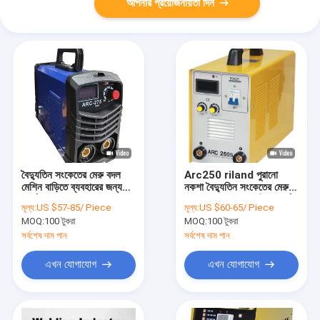
আপনার প্রয়োজনীয়তা দিন
বৈদ্যুতিন সংকেতের মেরু বদল
Arc250 riland পুরানো
মেশিন বাড়িতে ব্যবহারের জন্য
নকশা বৈদ্যুতিন সংকেতের মেরু
আর্ক এমএমএ ওয়েল্ডার IP21
বদল Mosfet প্রযুক্তি আর্ক
মূল্য:
US $57-85/ Piece
মূল্য:
US $60-65/ Piece
সুরক্ষা ক্লাস
ওয়েল্ডিং মেশিন কার্বন ইস্পাত
MOQ:
100 টুকরা
MOQ:
100 টুকরা
স্টেইনলেস স্টীল ঢালাই জন্য
ব্যবহৃত
সর্বশেষ দাম পান
সর্বশেষ দাম পান
এখন যোগাযোগ
এখন যোগাযোগ