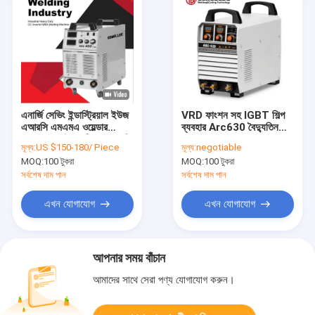
এনার্জি সেভিং ইন্ডাস্ট্রিয়াল ইউজ
VRD ফাংশন সহ IGBT শিল্প
এআরসি এমএমএ ওয়েল্ডার
ব্যবহার Arc630 বৈদ্যুতিন
AC380V ইলেকট্রিক এআরসি
সংকেতের মেরু বদল MMA
মূল্য:
US $150-180/ Piece
মূল্য:
negotiable
ওয়েল্ডিং ইকুইপমেন্ট
ওয়েল্ডার IP21 DC
MOQ:
100 টুকরা
MOQ:
100 টুকরা
সর্বশেষ দাম পান
সর্বশেষ দাম পান
এখন যোগাযোগ
এখন যোগাযোগ
আপনার সময় বাঁচান
আমাদের সাথে সেরা পণ্য যোগাযোগ করুন।