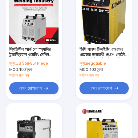
স্থিতিশীল আর্ক লো স্প্যাটার
ডিসি পালস টিআইজি এমএমএ
ইন্ডাস্ট্রিয়াল ওয়েল্ডিং মেশিন
ওয়েল্ডার জলরোধী 90% পোর্টেবল
AC380V ইনপুট পাওয়ার
eldালাই মেশিন উচ্চ দায়িত্ব
মূল্য:
US $58-85/ Piece
মূল্য:
negotiable
চক্র
MOQ:
100 টুকরা
MOQ:
100 টুকরা
সর্বশেষ দাম পান
সর্বশেষ দাম পান
এখন যোগাযোগ
এখন যোগাযোগ
বাড়ি
পণ্য
ভিডিও