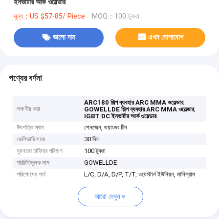
ইনভার্টার আর্ক ওয়েল্ডার
মূল্য：US $57-85/ Piece
MOQ：100 টুকরা
ভালো দাম
এখন যোগাযোগ
পণ্যের বর্ণনা
,
ARC180 শিল্প ব্যবহার ARC MMA ওয়েল্ডার
লক্ষণীয় করা
,
GOWELLDE শিল্প ব্যবহার ARC MMA ওয়েল্ডার
IGBT DC ইনভার্টার আর্ক ওয়েল্ডার
উৎপত্তি স্থল
শেনজেন, গুয়াংডং চীন
ডেলিভারি সময়
30 দিন
ন্যূনতম চাহিদার পরিমাণ
100 টুকরা
পরিচিতিমুলক নাম
GOWELLDE
পরিশোধের শর্ত
L/C, D/A, D/P, T/T, ওয়েস্টার্ন ইউনিয়ন, মানিগ্রাম
আরো দেখুন