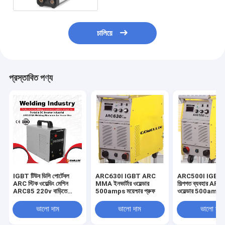
চালিয়ে
প্রস্তাবিত পণ্য
IGBT টিউব ডিসি পোর্টেবল
ARC630I IGBT ARC
ARC500I IGBT 
ARC স্টিক ওয়েল্ডিং মেশিন
MMA ইনভার্টার ওয়েল্ডার
শিল্পগত ব্যবহার A
ARC85 220v বাড়িতে
500amps ময়েশ্চার প্রুফ
ওয়েল্ডার 500amps ব
ব্যবহার
ভালো দাম
ভালো দাম
ভালো দাম