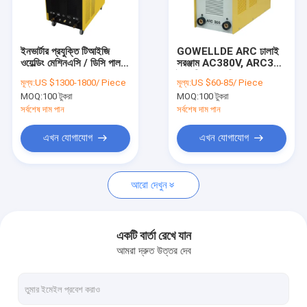
VR প্রদর্শন
আমাদের সম্পর্কে
ইনভার্টার প্রযুক্তি টিআইজি
GOWELLDE ARC ঢালাই
ওয়েল্ডিং মেশিনএসি / ডিসি পালস
সরঞ্জাম AC380V, ARC300
আমাদের সাথে যোগাযোগ করুন
ফাংশন এমএমএ
বৈদ্যুতিক বৈদ্যুতিন সংকেতের
মূল্য:
US $1300-1800/ Piece
মূল্য:
US $60-85/ Piece
মেরু বদল ওয়েল্ডার
MOQ:
100 টুকরা
MOQ:
100 টুকরা
সর্বশেষ দাম পান
সর্বশেষ দাম পান
এমআইজি এমএমএ ওয়েল্ডার
এখন যোগাযোগ
এখন যোগাযোগ
টাইগ টিআইজি এমএমএ ওয়েল্ডার
আরো দেখুন
শিল্প ব্যবহার এআরসি এমএমএ ওয়েল্ডার
হ্যান্ডহেল্ড এআরসি ওয়েল্ডার
একটি বার্তা রেখে যান
আমরা দ্রুত উত্তর দেব
পোর্টেবল প্লাজমা কর্তনকারী
পালস টিআইজি এমএমএ ওয়েল্ডার