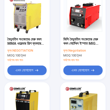
বৈদ্যুতিন সংকেতের মেরু বদল
ডিসি বৈদ্যুতিন সংকেতের মেরু
MMA ওয়েল্ডার শিল্প ব্যবহার
বদল পোর্টেবল ইস্পাত MIG
ARC MMA ওয়েল্ডার
ওয়েল্ডার, AC220V MIG
মূল্য:
NEGOTIATION
মূল্য:
Negotiation
24.5KG পোর্টেবল ওয়েল্ডিং
ওয়েল্ডিং মেশিন
MOQ:
100 টুকরা
MOQ:
100 টুকরা
মেশিন মেশিন ARC500
সর্বশেষ দাম পান
সর্বশেষ দাম পান
এখন যোগাযোগ
এখন যোগাযোগ
বাড়ি
পণ্য
ভিডিও