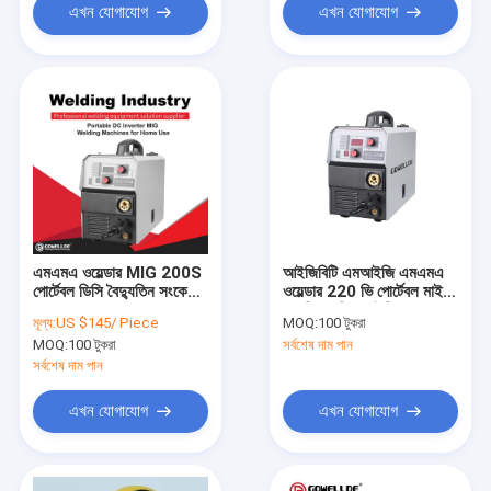
এখন যোগাযোগ
এখন যোগাযোগ
এমএমএ ওয়েল্ডার MIG 200S
আইজিবিটি এমআইজি এমএমএ
পোর্টেবল ডিসি বৈদ্যুতিন সংকেতের
ওয়েল্ডার 220 ভি পোর্টেবল মাইগ
মেরু বদল MIG MMA ওয়েল্ডার
ওয়েল্ডিং মেশিন আইপি 21 গওল্ড
মূল্য:
US $145/ Piece
MOQ:
100 টুকরা
ওয়েল্ডিং মেশিন বাড়িতে ব্যবহারের
MOQ:
100 টুকরা
সর্বশেষ দাম পান
জন্য
সর্বশেষ দাম পান
এখন যোগাযোগ
এখন যোগাযোগ