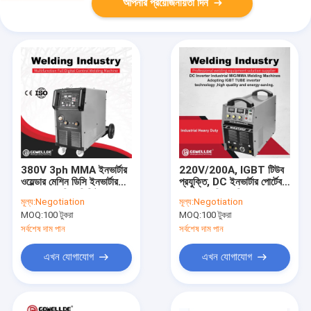
আপনার প্রয়োজনীয়তা দিন
380V 3ph MMA ইনভার্টার
220V/200A, IGBT টিউব
ওয়েল্ডার মেশিন ডিসি ইনভার্টার
প্রযুক্তি, DC ইনভার্টার পোর্টেবল
IGBT প্রযুক্তি ডিজিটাল
MIG ওয়েল্ডিং মেশিন
মূল্য:
Negotiation
মূল্য:
Negotiation
কন্ট্রোল MIG280
MIG250GF
MOQ:
100 টুকরা
MOQ:
100 টুকরা
সর্বশেষ দাম পান
সর্বশেষ দাম পান
এখন যোগাযোগ
এখন যোগাযোগ