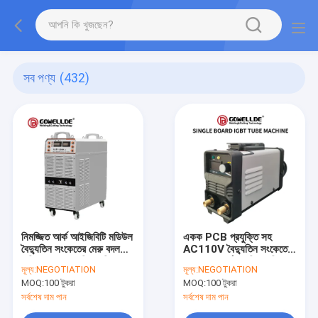
সব পণ্য
(432)
নিমজ্জিত আর্ক আইজিবিটি মডিউল
একক PCB প্রযুক্তি সহ
বৈদ্যুতিন সংকেতের মেরু বদল
AC110V বৈদ্যুতিন সংকেতের
এসি 380V ওয়েল্ডিং মেশিন
মেরু বদল আর্ক ওয়েল্ডিং মেশিন
মূল্য:
NEGOTIATION
মূল্য:
NEGOTIATION
ছোট আকার
MOQ:
100 টুকরা
MOQ:
100 টুকরা
সর্বশেষ দাম পান
সর্বশেষ দাম পান