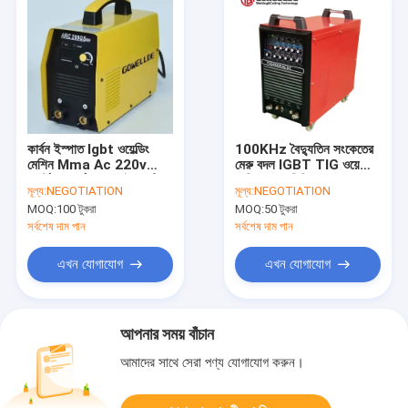
কার্বন ইস্পাত Igbt ওয়েল্ডিং
100KHz বৈদ্যুতিন সংকেতের
মেশিন Mma Ac 220v
মেরু বদল IGBT TIG ওয়েল্ডিং
পোর্টেবল আর্ক ওয়েল্ডার ইলেকট্রিক
মেশিন অ্যালুমিনিয়াম খাদ ওয়েল্ডার
মূল্য:
NEGOTIATION
মূল্য:
NEGOTIATION
ওয়েল্ডিং মেশিন
MOQ:
100 টুকরা
MOQ:
50 টুকরা
সর্বশেষ দাম পান
সর্বশেষ দাম পান
এখন যোগাযোগ
এখন যোগাযোগ
আপনার সময় বাঁচান
আমাদের সাথে সেরা পণ্য যোগাযোগ করুন।