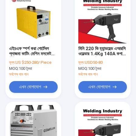
এইচএফ স্পর্শ করা পোর্টেবল
মিনি 220 ভি হ্যান্ডহেল্ড এআরসি
প্লাজমা কাটিং মেশিন মসফেট
ওয়েল্ডার 1.4Kg 140A কপার
ডিসি এমএমএ ফাংশন সহ এয়ার
ক্ল্যাম্প মুখ দিয়ে
মূল্য:
US $250-280/ Piece
মূল্য:
USD50-80
পাম্পে নির্মিত
MOQ:
100 টুকরা
MOQ:
100 টুকরা
সর্বশেষ দাম পান
সর্বশেষ দাম পান
এখন যোগাযোগ
এখন যোগাযোগ
বাড়ি
পণ্য
ভিডিও