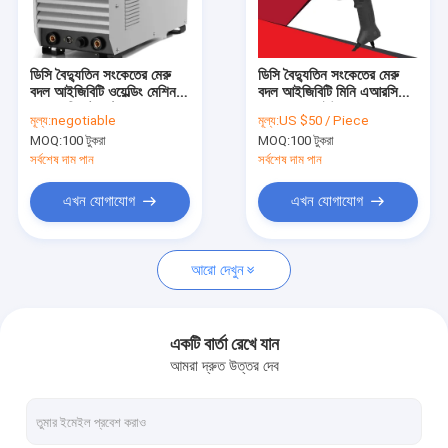
ভিআর শো
আমাদের সম্পর্কে
ডিসি বৈদ্যুতিন সংকেতের মেরু
ডিসি বৈদ্যুতিন সংকেতের মেরু
বদল আইজিবিটি ওয়েল্ডিং মেশিন
বদল আইজিবিটি মিনি এআরসি
কারখানা ভ্রমণ
সরঞ্জাম রিমোট কন্ট্রোল ফাংশন
ওয়েল্ডার হোম ইউজ হ্যান্ড হেল্ড
মূল্য:
negotiable
মূল্য:
US $50 / Piece
AC380V বৈদ্যুতিন সংকেতের
ওয়েল্ডিং মেশিন উচ্চ ফ্রিকোয়েন্সি
MOQ:
100 টুকরা
MOQ:
100 টুকরা
মেরু বদল ভিত্তিক TIG ওয়েল্ডিং
ওয়েল্ডার
মান নিয়ন্ত্রণ
মেশিন
সর্বশেষ দাম পান
সর্বশেষ দাম পান
যোগাযোগ করুন
এখন যোগাযোগ
এখন যোগাযোগ
উদ্ধৃতির জন্য আবেদন
আরো দেখুন
এমআইজি এমএমএ ওয়েল্ডার
একটি বার্তা রেখে যান
আমরা দ্রুত উত্তর দেব
টাইগ টিআইজি এমএমএ ওয়েল্ডার
শিল্প ব্যবহার এআরসি এমএমএ ওয়েল্ডার