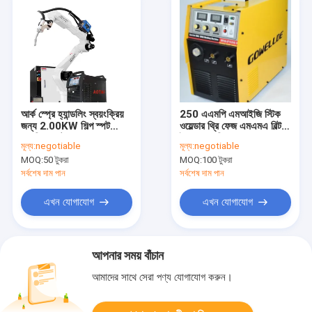
আর্ক স্প্রে হ্যান্ডলিং স্বয়ংক্রিয়
250 এএমপি এমআইজি স্টিক
জন্য 2.00KW শিল্প স্পট
ওয়েল্ডার থ্রি ফেজ এমএমএ বিল্ট
ওয়েল্ডিং রোবট
ইন ওয়্যার ফিডার
মূল্য:
negotiable
মূল্য:
negotiable
MOQ:
50 টুকরা
MOQ:
100 টুকরা
সর্বশেষ দাম পান
সর্বশেষ দাম পান
এখন যোগাযোগ
এখন যোগাযোগ
আপনার সময় বাঁচান
আমাদের সাথে সেরা পণ্য যোগাযোগ করুন।