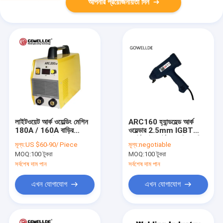
আপনার প্রয়োজনীয়তা দিন
লাইটওয়েট আর্ক ওয়েল্ডিং মেশিন
ARC160 হ্যান্ডহেল্ড আর্ক
180A / 160A বাড়ির
ওয়েল্ডার 2.5mm IGBT
ব্যবহারের জন্য উপযুক্ত
পোর্টেবল ইনভার্টার ওয়েল্ডিং মেশিন
মূল্য:
US $60-90/ Piece
মূল্য:
negotiable
MOQ:
100 টুকরা
MOQ:
100 টুকরা
সর্বশেষ দাম পান
সর্বশেষ দাম পান
এখন যোগাযোগ
এখন যোগাযোগ