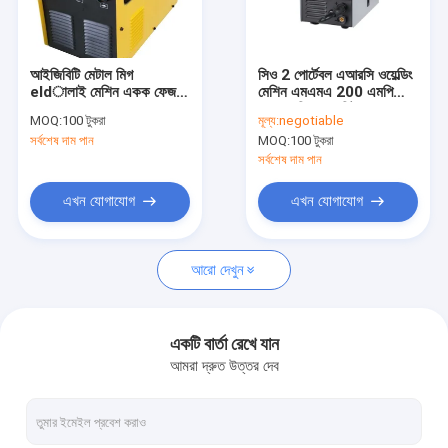
ভিআর শো
আমাদের সম্পর্কে
আইজিবিটি মেটাল মিগ
সিও 2 পোর্টেবল এআরসি ওয়েল্ডিং
eldালাই মেশিন একক ফেজ
মেশিন এমএমএ 200 এমপি
কারখানা ভ্রমণ
230V 250A গওলডে
7.2 কেভি ওভার হিট রক্ষা করুন
MOQ:
100 টুকরা
মূল্য:
negotiable
সর্বশেষ দাম পান
MOQ:
100 টুকরা
মান নিয়ন্ত্রণ
সর্বশেষ দাম পান
যোগাযোগ করুন
এখন যোগাযোগ
এখন যোগাযোগ
উদ্ধৃতির জন্য আবেদন
আরো দেখুন
এমআইজি এমএমএ ওয়েল্ডার
একটি বার্তা রেখে যান
আমরা দ্রুত উত্তর দেব
টাইগ টিআইজি এমএমএ ওয়েল্ডার
শিল্প ব্যবহার এআরসি এমএমএ ওয়েল্ডার