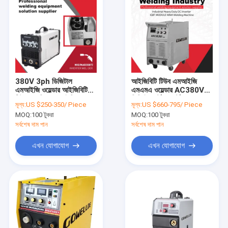
380V 3ph ডিজিটাল
আইজিবিটি টিউব এমআইজি
এমআইজি ওয়েল্ডার আইজিবিটি
এমএমএ ওয়েল্ডার AC380V
টিউব প্রযুক্তি এমআইজি
ডিসি ইনভার্টার পোর্টেবল
মূল্য:
US $250-350/ Piece
মূল্য:
US $660-795/ Piece
এমএমএ ওয়েল্ডিং মেশিন
এমআইজি ওয়েল্ডিং মেশিন
MOQ:
100 টুকরা
MOQ:
100 টুকরা
সর্বশেষ দাম পান
সর্বশেষ দাম পান
এখন যোগাযোগ
এখন যোগাযোগ
বাড়ি
পণ্য
ভিডিও