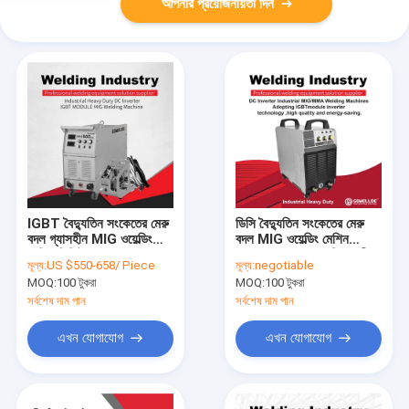
আপনার প্রয়োজনীয়তা দিন
IGBT বৈদ্যুতিন সংকেতের মেরু
ডিসি বৈদ্যুতিন সংকেতের মেরু
বদল গ্যাসহীন MIG ওয়েল্ডিং
বদল MIG ওয়েল্ডিং মেশিন
মেশিন ডিজিটাল প্যানেল MIG
380V MIG630I শিল্প ভারী
মূল্য:
US $550-658/ Piece
মূল্য:
negotiable
স্টিক ওয়েল্ডার
শুল্ক উচ্চ মানের এবং শক্তি-
MOQ:
100 টুকরা
MOQ:
100 টুকরা
সঞ্চয়
সর্বশেষ দাম পান
সর্বশেষ দাম পান
এখন যোগাযোগ
এখন যোগাযোগ