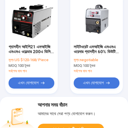
গ্যাসহীন আইপি21 এমআইজি
লাইটওয়েট এমআইজি এমএমএ
এমএমএ ওয়েল্ডার 200এ ডিসি
ওয়েদার গ্যাসহীন 60% ডিউটি ​​
এমআইজি ওয়েল্ডিং মেশিন এফ
মোবাইল ওয়েল্ডিং মেশিন
মূল্য:
US $120-168/ Piece
মূল্য:
negotiable
ইনসুলেশন ক্লাস
MOQ:
100 টুকরা
MOQ:
100 টুকরা
সর্বশেষ দাম পান
সর্বশেষ দাম পান
এখন যোগাযোগ
এখন যোগাযোগ
আপনার সময় বাঁচান
আমাদের সাথে সেরা পণ্য যোগাযোগ করুন।