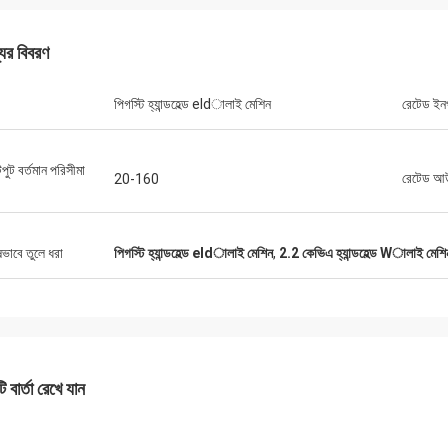
যের বিবরণ
পিগস্টি হ্যান্ডহেল্ড eldালাই মেশিন
রেটেড ইনপ
ুট বর্তমান পরিসীমা
রেটেড আউ
20-160
ড্যানিয়েল
র সাথে সহযোগিতা করে সন্তুষ্ট, আপনি আমার এবং
গ্রাহকদের জন্য আমাদের সমস্যা সমাধানের উন্নতি
ষভাবে তুলে ধরা
পিগস্টি হ্যান্ডহেল্ড eldালাই মেশিন
,
2.2 কেভিএ হ্যান্ডহেল্ড Wালাই মেশি
ায্য করেন, তাই আমি সত্যিই আপনার প্রশংসা করি,
য যুক্তিসঙ্গত এবং প্রতিযোগিতামূলক, আমরা আপনার
বস্ক্রাইব করা চালিয়ে যাব।
 বার্তা রেখে যান