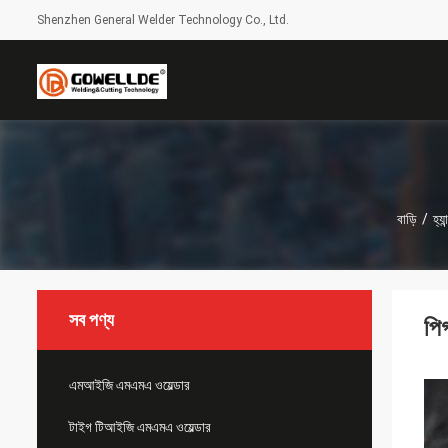
Shenzhen General Welder Technology Co., Ltd.
বাড়ি
/
হ্য
সব পণ্য
পি
এমআইজি এমএমএ ওয়েল্ডার
টাইগ টিআইজি এমএমএ ওয়েল্ডার