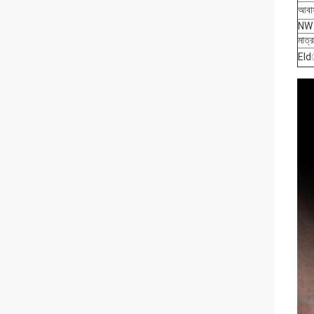
আবাস
NW 
মাত্র
Eldা