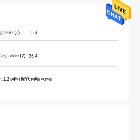
ুট বর্তমান (এ)
15.3
টপুট ভোল্টেজ (V)
26.4
ন
,
2.2 কেভিএ মিনি ইনভার্টার ওয়েল্ডার