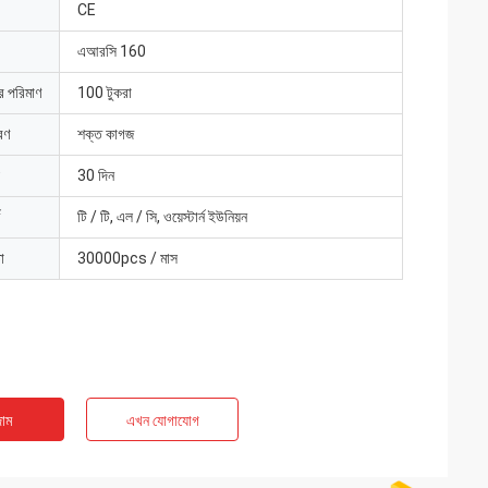
CE
এআরসি 160
ার পরিমাণ
100 টুকরা
রণ
শক্ত কাগজ
30 দিন
টি / টি, এল / সি, ওয়েস্টার্ন ইউনিয়ন
া
30000pcs / মাস
াম
এখন যোগাযোগ