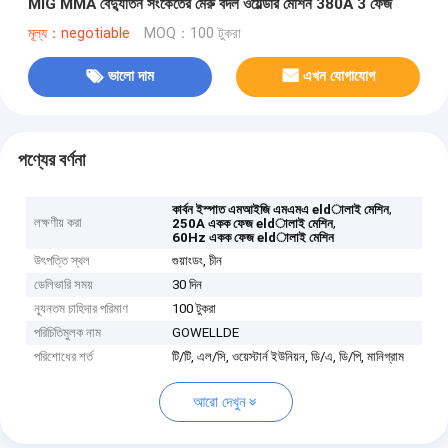
MIG MMA বৈদ্যুতিন সংকেতের মেরু বদল ওয়েল্ডার মেশিন 380A 3 ফেজ
মূল্য：negotiable
MOQ：100 টুকরা
ভালো দাম
এখন যোগাযোগ
পণ্যের বর্ণনা
,
কার্বন ইস্পাত এমআইজি এমএমএ eldালাই মেশিন
লক্ষণীয় করা
,
250A একক ফেজ eldালাই মেশিন
60Hz একক ফেজ eldালাই মেশিন
উৎপত্তি স্থল
গুয়াংডং, চীন
ডেলিভারি সময়
30 দিন
ন্যূনতম চাহিদার পরিমাণ
100 টুকরা
পরিচিতিমুলক নাম
GOWELLDE
পরিশোধের শর্ত
টি/টি, এল/সি, ওয়েস্টার্ন ইউনিয়ন, ডি/এ, ডি/পি, মানিগ্রাম
আরো দেখুন