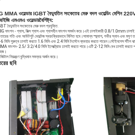
 MMA ওয়েল্ডার IGBT বৈদ্যুতিন সংকেতের মেরু বদল ওয়েল্ডিং মেশিন 220
ইজি এমএমএ ওয়েল্ডার
বৈশিষ্ট্য:
GBT বৈদ্যুতিন সংকেতের মেরু বদল প্রযুক্তি.
IG ফাংশন - গ্যাস, মিক্স গ্যাস এবং গ্যাসহীন ফাংশন সমর্থন করে।এই ঢালাইকারী 0.8/1.0mm ঢালাই
 তারের গতি এবং আউটপুট ভোল্টেজ স্বয়ংক্রিয়ভাবে মিলিত হবে।সামান্য স্প্ল্যাশ, গভীর স্নান এবং মসৃণ ত
-6 মিমি পুরুত্ব ঢালাই করতে 1.6 মিমি এবং 2.4 মিমি টংস্টেন ব্যবহার করতে পারেন।স্টেইনলেস স্টীল 
MA ফাংশন- 2.5/ 3.2/4.0 মিমি ইলেক্ট্রোড ঢালাই করতে পারে।এটি 2-12 মিমি বেধ ঢালাই করতে পারে।
সহজ।
জিটাল নিয়ন্ত্রণ বুদ্ধিমান সমন্বয় অর্জন করে।
রের ছবি