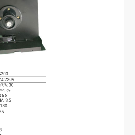
G200
AC220V
ইজি: 30
মএ: ৩৯
:6.8
A: 8.5
-180
65
3