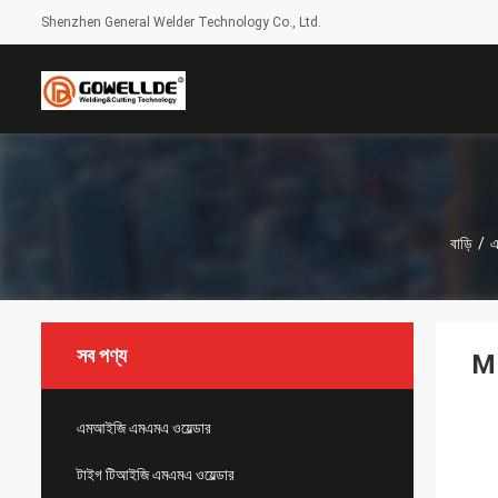
Shenzhen General Welder Technology Co., Ltd.
বাড়ি
/
এ
সব পণ্য
MI
এমআইজি এমএমএ ওয়েল্ডার
টাইগ টিআইজি এমএমএ ওয়েল্ডার