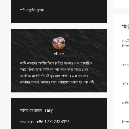
স্পট ওয়েল্ডিং রোবট
পণ্
ভোল্
বিশে
choie
ং
আমি আমাদের অংশীদারিত্ব চালিয়ে যাওয়ার এবং প্রসারিত
আমি আপনা
ফাংশ
করার আশা করছি৷ আমি আপনার সাথে কাজ করতে পেরে
অন্যান্য 
আনন্দিত৷ আপনি সত্যিই খুব ভাল পেশাদার এবং সব সময়
করতে সাহ
আমাদের সমর্থন. আপনার সাথে যোগাযোগ দ্রুত হয় এবং এটি
এবং মূল্
কর্ম 
সবচেয়ে গুরুত্বপূর্ণ বিষয়।
পণ্যটি সা
মেশি
ব্যক্তি যোগাযোগ :
sally
ফোন নম্বর :
+86 17722434326
বিশে