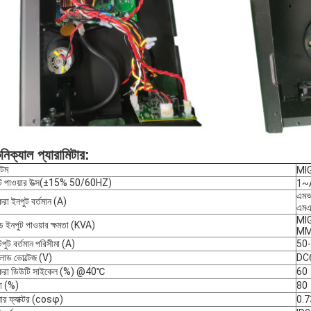
নিক্যাল প্যারামিটার:
েম
MI
 পাওয়ার উত্স
(
±15% 50/60HZ
)
1~
এমআ
করা ইনপুট বর্তমান (A)
এমএ
MIG
ড ইনপুট পাওয়ার ক্ষমতা (KVA)
MM
ুট বর্তমান পরিসীমা (A)
50
োড ভোল্টেজ (V)
DC
করা ডিউটি ​​সাইকেল (%) @40
℃
60
তা (%)
80
়ার ফ্যাক্টর (cosφ)
0.7