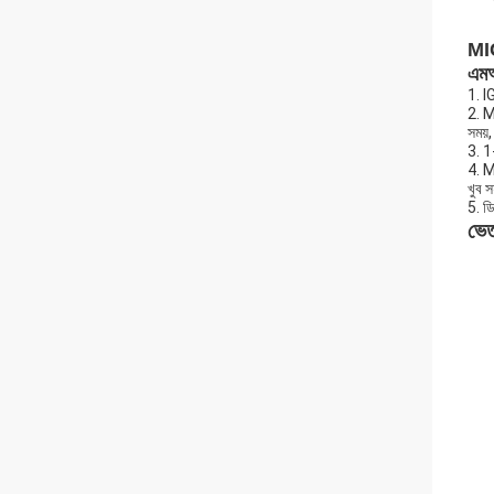
MIG
এমআ
1. I
2. M
সময়,
3. 1
4. M
খুব 
5. ডি
ভেত