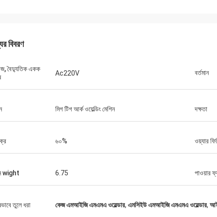
যের বিবরণ
টেজ, বৈদ্যুতিক একক
বর্তমান
Ac220V
ষ
ড্যানিয়েল
র সাথে সহযোগিতা করে সন্তুষ্ট, আপনি আমার এবং
ন
মিগ টিগ আর্ক ওয়েল্ডিং মেশিন
দক্ষতা
গ্রাহকদের জন্য আমাদের সমস্যা সমাধানের উন্নতি
ায্য করেন, তাই আমি সত্যিই আপনার প্রশংসা করি,
য যুক্তিসঙ্গত এবং প্রতিযোগিতামূলক, আমরা আপনার
চক্র
৬০%
ওয়্যার ফি
বস্ক্রাইব করা চালিয়ে যাব।
ন wight
6.75
পাওয়ার ফ্য
ষভাবে তুলে ধরা
কেজ এমআইজি এমএমএ ওয়েল্ডার
,
এমসিইউ এমআইজি এমএমএ ওয়েল্ডার
,
আইজ