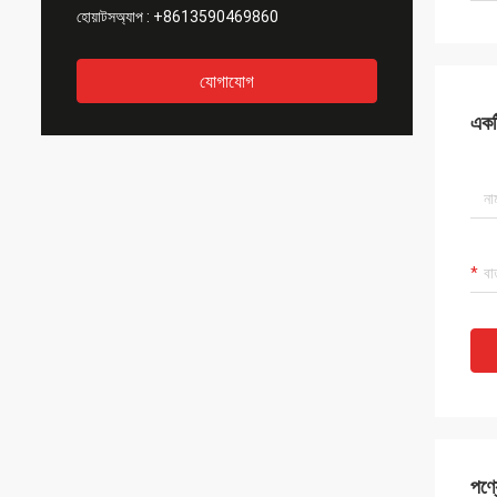
হোয়াটসঅ্যাপ :
+8613590469860
যোগাযোগ
একটি
পণ্য