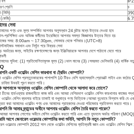
া বর্গ
IP2
রণ শ্রেণি
চ
া (মিমি)
39
 (কেজি)
6.7
দের সেবা
মাদের পণ্য এবং মূল্য সম্পর্কিত আপনার অনুসন্ধান 24 ঘন্টার মধ্যে উত্তর দেওয়া হবে
াল-প্রশিক্ষিত এবং অভিজ্ঞ কর্মীদের ইংরেজিতে আপনার সমস্ত জিজ্ঞাসার উত্তর দিতে হয়
কাজের সময়: 8:00am ~ 17:30pm, সোমবার থেকে শনিবার।(UTC+8)
াস্টমাইজড সমাধান এবং নিখুঁত পরে বিক্রয় সেবা
় অর্ডারের জন্য, সাইটের রক্ষণাবেক্ষণের জন্য ইঞ্জিনিয়ারকে আপনার দেশে পাঠানো যেতে পারে
েশাবলী
মাদের সুবিধা: (1) প্রতিযোগিতামূলক মূল্য (2)।ভাল মানের (3)।সময়মত ডেলিভারি (4) বার্ষিক নতুন ম
AQ
পনি একটি ওয়েল্ডিং মেশিন কারখানা বা ট্রেডিং কোম্পানি?
 ওয়েল্ডিং মেশিন প্রস্তুতকারকের পাশাপাশি 10 টিরও বেশি অ্যাসেম্বলি প্রোডাক্ট লাইন এবং কঠোর
র চাহিদা উভয়ই পূরণ করতে পারি।
ি আপনাকে অন্যান্য ওয়েল্ডিং মেশিন কোম্পানি থেকে আলাদা করে তোলে?
 চীনের হার্ডওয়্যার রাজধানীতে কাজ করি এবং আমরা বেশিরভাগ ওয়েল্ডিং মেশিন কারখানার কাজের পদ্ধত
 ওয়েল্ডিং মেশিন ব্যবসার বাইরে তাকাই যা শুধুমাত্র পণ্য ভিত্তিক।আমরা দৃঢ়ভাবে বিশ্বাস করি যে
রিত করা আমাদের ওয়েল্ডিং পণ্য এবং আমাদের গ্রাহকদের দেওয়া পরিষেবার প্রতিফলন করতে পারে।
পনি কি আমার ব্র্যান্ডের অধীনে আপনার ওয়েল্ডিং মেশিন তৈরি করতে পারেন?
ঁ, আমরা আপনার লোগোর অধীনে মেশিন ওয়েল্ডিং করতে পারি এবং এতে ন্যূনতম অর্ডার পরিমাণ (MOQ
মি আগে জেনারেল ওয়েল্ডার কোম্পানির কথা শুনিনি, আপনি কি নতুন কোম্পানি?
েল ওয়েল্ডার কোম্পানি 2012 সাল থেকে ওয়েল্ডিং মেশিনের ব্যতিক্রমী জ্ঞান এবং ওয়েল্ডিং মেশিন শিল