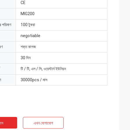
CE
MIG200
ার পরিমাণ
100 টুকরা
negotiable
রণ
শক্ত কাগজ
30 দিন
টি / টি, এল / সি, ওয়েস্টার্ন ইউনিয়ন
া
30000pcs / মাস
াম
এখন যোগাযোগ