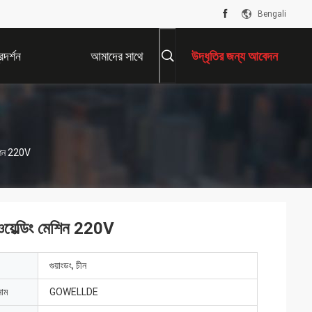
Bengali
দর্শন
আমাদের সাথে
উদ্ধৃতির জন্য আবেদন
যোগাযোগ করুন
েশিন 220V
য়েল্ডিং মেশিন 220V
গুয়াংডং, চীন
নাম
GOWELLDE