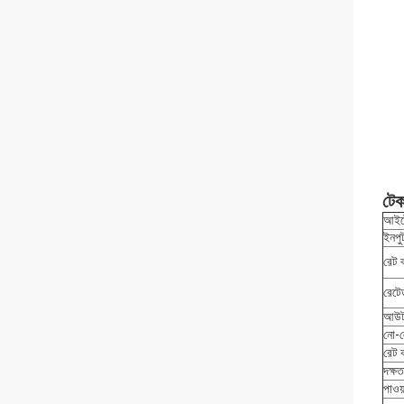
টেক
আইট
ইনপুট
রেট 
রেটে
আউটপ
নো-ল
রেট 
দক্ষ
পাওয