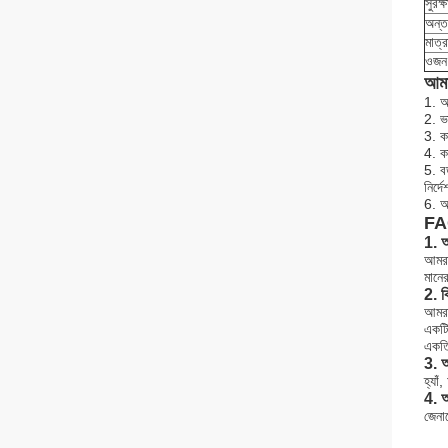
সুরক্ষ
অন্ত
মাত্র
ওজন
আমা
1. আ
2. ভ
3. 
4. ক
5. বড
নির্দ
6. আ
F
1. আ
আমরা
মানে
2. ক
আমরা
একটি
একত্
3. আ
হ্যা
4. আ
জেনার