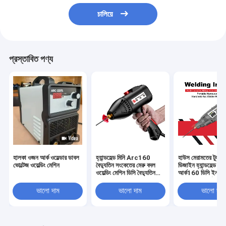
চালিয়ে
প্রস্তাবিত পণ্য
হালকা ওজন আর্ক ওয়েল্ডার ডাবল
হ্যান্ডহেল্ড মিনি Arc160
হাউস মেরামতের টুল নত
ভোল্টেজ ওয়েল্ডিং মেশিন
বৈদ্যুতিন সংকেতের মেরু বদল
ডিজাইন হ্যান্ডহেল্ড মিনি
ওয়েল্ডিং মেশিন ডিসি বৈদ্যুতিন
আর্ক160 ডিসি ইনভার্ট
সংকেতের মেরু বদল IGBT
আইজিবিটি পোর্টেবল বৈদ
পোর্টেবল
সংকেতের মেরু বদল ওয়ে
ভালো দাম
ভালো দাম
ভালো দাম
মেশিন