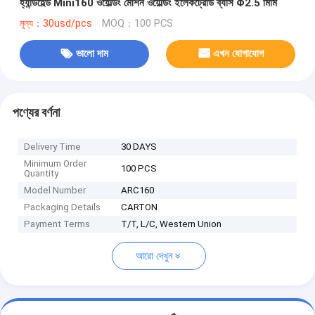
হ্যান্ডহেল্ড Mini160 ওয়েল্ডিং মেশিন ওয়েল্ডিং ইলেকট্রোড ব্যাস Φ2.5 মিমি
মূল্য：30usd/pcs
MOQ：100 PCS
ভালো দাম
এখন যোগাযোগ
পণ্যের বর্ণনা
Delivery Time
30 DAYS
Minimum Order
100 PCS
Quantity
Model Number
ARC160
Packaging Details
CARTON
Payment Terms
T/T, L/C, Western Union
আরো দেখুন