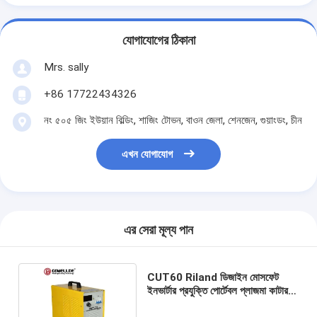
যোগাযোগের ঠিকানা
Mrs. sally
+86 17722434326
নং ৫০৫ জিং ইউয়ান বিল্ডিং, শাজিং টোভন, বাওন জেলা, শেনজেন, গুয়াংডং, চীন
এখন যোগাযোগ
এর সেরা মূল্য পান
CUT60 Riland ডিজাইন মোসফেট
ইনভার্টার প্রযুক্তি পোর্টেবল প্লাজমা কাটার
একক ফেজ প্লাজমা কাটার