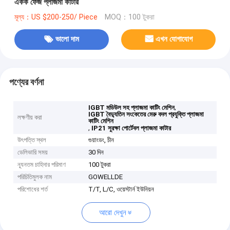
একক ফেজ প্লাজমা কাটার
মূল্য：US $200-250/ Piece
MOQ：100 টুকরা
ভালো দাম
এখন যোগাযোগ
পণ্যের বর্ণনা
,
IGBT মডিউল সহ প্লাজমা কাটিং মেশিন
IGBT বৈদ্যুতিন সংকেতের মেরু বদল প্রযুক্তি প্লাজমা
লক্ষণীয় করা
কাটিং মেশিন
,
IP21 সুরক্ষা পোর্টেবল প্লাজমা কাটার
উৎপত্তি স্থল
গুয়াংডং, চীন
ডেলিভারি সময়
30 দিন
ন্যূনতম চাহিদার পরিমাণ
100 টুকরা
পরিচিতিমুলক নাম
GOWELLDE
পরিশোধের শর্ত
T/T, L/C, ওয়েস্টার্ন ইউনিয়ন
আরো দেখুন