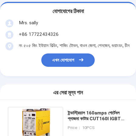
যোগাযোগের ঠিকানা
Mrs. sally
+86 17722434326
নং ৫০৫ জিং ইউয়ান বিল্ডিং, শাজিং টোভন, বাওন জেলা, শেনজেন, গুয়াংডং, চীন
এখন যোগাযোগ
এর সেরা মূল্য পান
ইন্ডাস্ট্রিয়াল 160amps পোর্টেবল
প্লাজমা কাটার CUT160I IGBT
মডিউল
Price： 10PCS