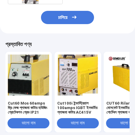
চালিয়ে
প্রস্তাবিত পণ্য
Cut60 Mos 60amps
Cut100i ইন্ডাস্ট্রিয়াল
CUT60 Riland ড
থ্রি ফেজ প্লাজমা কাটার হাউজিং
100amps IGBT ইনভার্টার
মোসফেট ইনভার্টার প্রয
প্রোটেকশন গ্রেড IP21
প্লাজমা কাটার AC415V
পোর্টেবল প্লাজমা কাট
ফেজ প্লাজমা কাটার
ভালো দাম
ভালো দাম
ভালো দাম