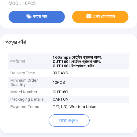
MOQ：10PCS
ভালো দাম
এখন যোগাযোগ
পণ্যের বর্ণনা
,
160amps পোর্টেবল প্লাজমা কাটার
লক্ষণীয় করা
,
CUT160I পোর্টেবল প্লাজমা কাটার
CUT160I শিল্প প্লাজমা কাটার
Delivery Time
30 DAYS
Minimum Order
10PCS
Quantity
Model Number
CUT160I
Packaging Details
CARTON
Payment Terms
T/T, L/C, Western Union
আরো দেখুন