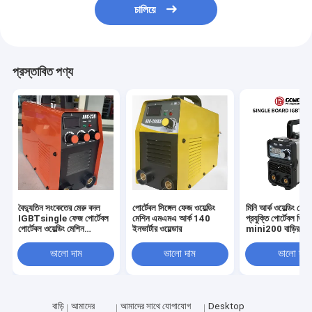
চালিয়ে
প্রস্তাবিত পণ্য
বৈদ্যুতিন সংকেতের মেরু বদল
পোর্টেবল সিঙ্গেল ফেজ ওয়েল্ডিং
মিনি আর্ক ওয়েল্ডিং মে
IGBTsingle ফেজ পোর্টেবল
মেশিন এমএমএ আর্ক 140
প্রযুক্তি পোর্টেবল ডিসি 
পোর্টেবল ওয়েল্ডিং মেশিন
ইনভার্টার ওয়েল্ডার
mini200 বাড়ির ব্যব
MMA/Arc ওয়েল্ডার
জন্য ছোট আকারের আর্ক
ARC200
AC220V
ভালো দাম
ভালো দাম
ভালো দাম
বাড়ি
আমাদের
আমাদের সাথে যোগাযোগ
Desktop