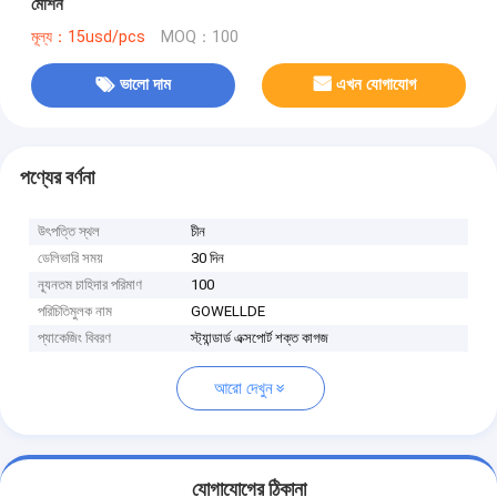
মেশিন
মূল্য：15usd/pcs
MOQ：100
ভালো দাম
এখন যোগাযোগ
পণ্যের বর্ণনা
উৎপত্তি স্থল
চীন
ডেলিভারি সময়
30 দিন
ন্যূনতম চাহিদার পরিমাণ
100
পরিচিতিমুলক নাম
GOWELLDE
প্যাকেজিং বিবরণ
স্ট্যান্ডার্ড এক্সপোর্ট শক্ত কাগজ
আরো দেখুন
যোগাযোগের ঠিকানা