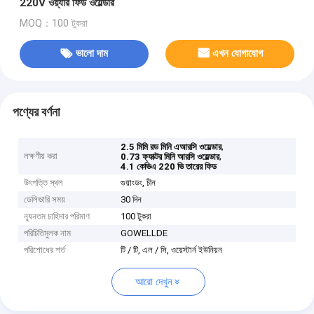
220V ওয়্যার ফিড ওয়েল্ডার
MOQ：100 টুকরা
ভালো দাম
এখন যোগাযোগ
পণ্যের বর্ণনা
,
2.5 মিমি রড মিনি এআরসি ওয়েল্ডার
লক্ষণীয় করা
,
0.73 ফ্যাক্টর মিনি আরসি ওয়েল্ডার
4.1 কেভিএ 220 ভি তারের ফিড
উৎপত্তি স্থল
গুয়াংডং, চীন
ডেলিভারি সময়
30 দিন
ন্যূনতম চাহিদার পরিমাণ
100 টুকরা
পরিচিতিমুলক নাম
GOWELLDE
পরিশোধের শর্ত
টি / টি, এল / সি, ওয়েস্টার্ন ইউনিয়ন
আরো দেখুন