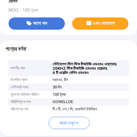
মেশিন
MOQ：100 টুকরা
ভালো দাম
এখন যোগাযোগ
পণ্যের বর্ণনা
,
স্টেইনলেস স্টিল স্টিক টিআইজি এমএমএ ওয়েলডার
লক্ষণীয় করা
,
20KHZ স্টিক টিআইজি এমএমএ ওয়েল্ডার
4 টি ওয়েল্ডিং মেশিন এমএমএ
উৎপত্তি স্থল
গুয়াংডং, চীন
ডেলিভারি সময়
30 দিন
ন্যূনতম চাহিদার পরিমাণ
100 টুকরা
পরিচিতিমুলক নাম
GOWELLDE
পরিশোধের শর্ত
টি / টি, এল / সি, ওয়েস্টার্ন ইউনিয়ন
আরো দেখুন