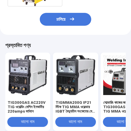
চালিয়ে
প্রস্তাবিত পণ্য
TIG300GAS AC220V
TIGMMA200G IP21
সোল্ডারিং কাজের জন্য 
TIG ওয়েল্ডিং মেশিন ইনভার্টার
স্টিক TIG MMA ওয়েল্ডার
TIG300GAS IGBT
220amps বর্তমান
IGBT বৈদ্যুতিন সংকেতের মেরু
TIG MMA ওয়েল্ডা
বদল হালকা ওজন
ভালো দাম
ভালো দাম
ভালো দাম