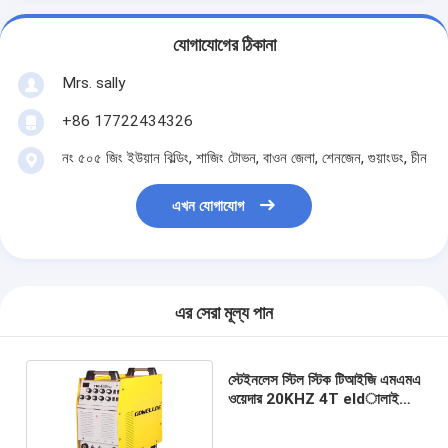
যোগাযোগের ঠিকানা
Mrs. sally
+86 17722434326
নং ৫০৫ জিং ইউয়ান বিল্ডিং, শাজিং টোভন, বাওন জেলা, শেনজেন, গুয়াংডং, চীন
এখন যোগাযোগ
এর সেরা মূল্য পান
স্টেইনলেস স্টিল স্টিক টিআইজি এমএমএ
ওয়েদার 20KHZ 4T eldালাই
মেশিন