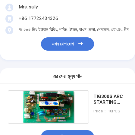
Mrs. sally
+86 17722434326
নং ৫০৫ জিং ইউয়ান বিল্ডিং, শাজিং টোভন, বাওন জেলা, শেনজেন, গুয়াংডং, চীন
এখন যোগাযোগ
এর সেরা মূল্য পান
TIG300S ARC
STARTING
BOARD
Price： 10PCS