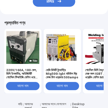
চালিয়ে
প্রস্তাবিত পণ্য
220V/160A, 180 কেস,
হেভি ডিউটি ​​ইন্ডাস্ট্রি
পোর্টেবল ডিসি বৈদ্যুত
ডিসি ইনভার্টার, আইজিবিটি
Mig500i Igbt মডিউল থ্রি
মেরু বদল IGBT / 
পোর্টেবল টিআইজি মেশিন ওয়েল্ডিং
ফেজ মিগ ওয়েল্ডার 500amps
ওয়েল্ডিং মেশিন MI
টুল/সরঞ্জাম ওয়েল্ডার/টিআইজি
বাড়িতে ব্যবহারের জন্য
200 আই
ভালো দাম
ভালো দাম
ভালো দাম
বাড়ি
আমাদের
আমাদের সাথে যোগাযোগ
Desktop
Site
সম্পর্কে
করুন