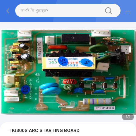
1
/
1
TIG300S ARC STARTING BOARD