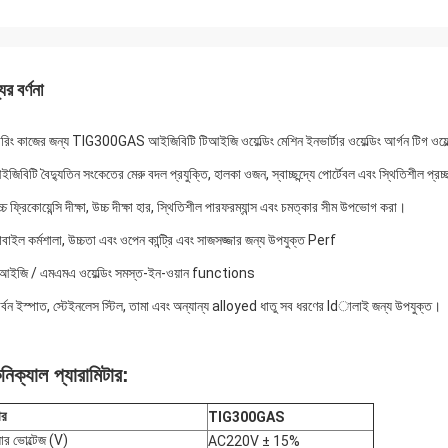
ের বর্ণনা
ডারিং কাজের জন্য TIG300GAS আইজিবিটি টিআইজি ওয়েল্ডিং মেশিন ইনভার্টার ওয়েল্ডিং আর্গন টিগ ওয়েল
জিবিটি বৈদ্যুতিন সংকেতের মেরু বদল প্রযুক্তি, হালকা ওজন, স্বাচ্ছন্দ্যে পোর্টেবল এবং স্থিতিশীল প্র
্চ ফ্রিকোয়েন্সি দীক্ষা, উচ্চ দীক্ষা হার, স্থিতিশীল পারফরম্যান্স এবং চমত্কার সীম উপভোগ করা।
বাইল কর্মশালা, উচ্চতা এবং ওপেন কান্ট্রি এবং সাজসজ্জার জন্য উপযুক্ত Perf
িআইজি / এমএমএ ওয়েল্ডিং সমস্ত-ইন-ওয়ান functions
ার্বন ইস্পাত, স্টেইনলেস স্টিল, তামা এবং অন্যান্য alloyed ধাতু সব ধরণের ldালাই জন্য উপযুক্ত।
নিক্যাল প্যারামিটার:
ার
TIG300GAS
়ার ভোল্টেজ (V)
AC220V ± 15%