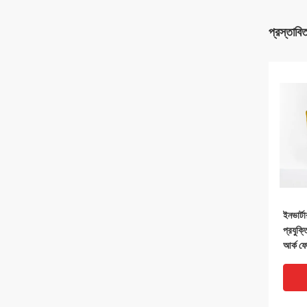
প্রস্তাবি
ইনভার্ট
প্রযুক
আর্ক ফো
ওয়েল্ডি