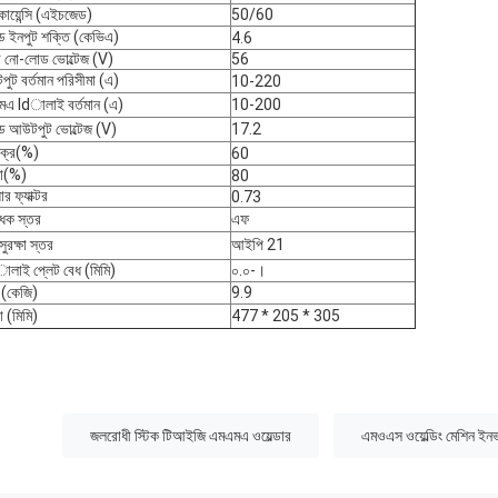
কোয়েন্সি (এইচজেড)
50/60
ড ইনপুট শক্তি (কেভিএ)
4.6
 নো-লোড ভোল্টেজ (V)
56
ুট বর্তমান পরিসীমা (এ)
10-220
এ ldালাই বর্তমান (এ)
10-200
ড আউটপুট ভোল্টেজ (V)
17.2
 চক্র(%)
60
তা(%)
80
ার ফ্যাক্টর
0.73
ধক স্তর
এফ
ুরক্ষা স্তর
আইপি 21
লাই প্লেট বেধ (মিমি)
০.০-।
(কেজি)
9.9
া (মিমি)
477 * 205 * 305
:
জলরোধী স্টিক টিআইজি এমএমএ ওয়েল্ডার
এমওএস ওয়েল্ডিং মেশিন ইনভা