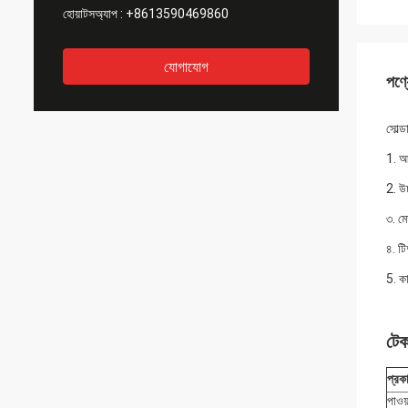
হোয়াটসঅ্যাপ :
+8613590469860
যোগাযোগ
পণ্য
সোল্
1. আই
2. উচ
৩. মো
৪. ট
5. ক
টেক
প্রক
পাওয