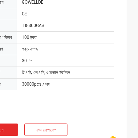
নাম
GOWELLDE
CE
TIG300GAS
ার পরিমাণ
100 টুকরা
রণ
শক্ত কাগজ
30 দিন
টি / টি, এল / সি, ওয়েস্টার্ন ইউনিয়ন
া
30000pcs / মাস
াম
এখন যোগাযোগ