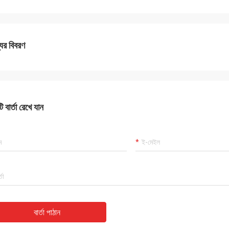
যের বিবরণ
ড্যানিয়েল
 বার্তা রেখে যান
র সাথে সহযোগিতা করে সন্তুষ্ট, আপনি আমার এবং
গ্রাহকদের জন্য আমাদের সমস্যা সমাধানের উন্নতি
ায্য করেন, তাই আমি সত্যিই আপনার প্রশংসা করি,
য যুক্তিসঙ্গত এবং প্রতিযোগিতামূলক, আমরা আপনার
বস্ক্রাইব করা চালিয়ে যাব।
বার্তা পাঠান