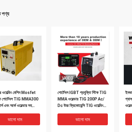
ত পণ্য
VIDEO
ার ওয়েল্ডিং মেশিন Mosfet
পোর্টেবল IGBT প্রযুক্তি স্টিক TIG
ইনভার
্তি পোর্টেবল TIG MMA300
MMA ওয়েল্ডার TIG 200P Ac/
গ্যা
র্স এবং আর্ক ওয়েল্ডার সহ
Dc উচ্চ ফ্রিকোয়েন্সি TIG ওয়েল্ডিং
ওয়েল
ং মেশিন
মেশিন অ্যালুমিনিয়াম ঢালাই করতে পারে
মেশি
ভালো দাম
ভালো দাম