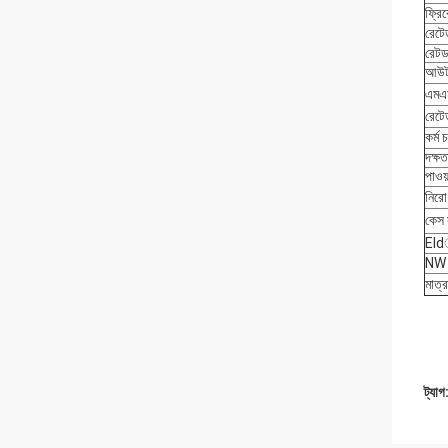
ফ্রি
রেটে
রেটড
আউটপ
এমএম
রেটে
কর্ম
দক্ষ
পাওয়
নিরো
কেস স
Eldা
NW 
মাত্র
ট্যাগ