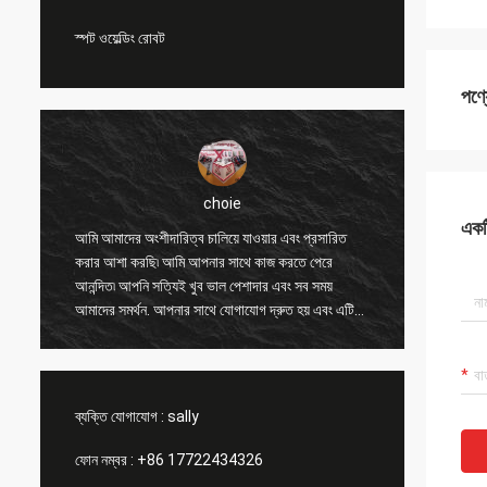
স্পট ওয়েল্ডিং রোবট
পণ্
choie
একটি
ং
আমি আমাদের অংশীদারিত্ব চালিয়ে যাওয়ার এবং প্রসারিত
আমি আপনা
করার আশা করছি৷ আমি আপনার সাথে কাজ করতে পেরে
অন্যান্য 
আনন্দিত৷ আপনি সত্যিই খুব ভাল পেশাদার এবং সব সময়
করতে সাহ
আমাদের সমর্থন. আপনার সাথে যোগাযোগ দ্রুত হয় এবং এটি
এবং মূল্
সবচেয়ে গুরুত্বপূর্ণ বিষয়।
পণ্যটি সা
ব্যক্তি যোগাযোগ :
sally
ফোন নম্বর :
+86 17722434326