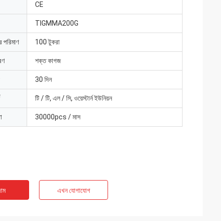
CE
TIGMMA200G
ার পরিমাণ
100 টুকরা
রণ
শক্ত কাগজ
30 দিন
টি / টি, এল / সি, ওয়েস্টার্ন ইউনিয়ন
া
30000pcs / মাস
াম
এখন যোগাযোগ