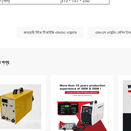
া (মিমি)
373 * 157 * 250
:
জলরোধী স্টিক টিআইজি এমএমএ ওয়েল্ডার
এমওএস ওয়েল্ডিং মেশিন ইনভা
ত পণ্য
VIDEO