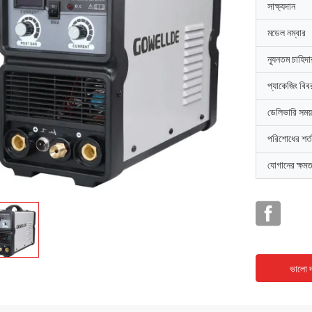
সাক্ষ্যদান
মডেল নম্বার
ন্যূনতম চাহিদ
প্যাকেজিং বিব
ডেলিভারি সময়
পরিশোধের শর্ত
যোগানের ক্ষমত
ভালো দ