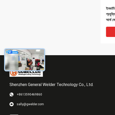
ইনভার্ট
প্রযুক
আর্ক ফো
ওয়েল্ডি
Shenzhen General Welder Technology Co., Ltd.
+8613590469860
হেভি ডি
sally@gwelder.com
মেরু ব