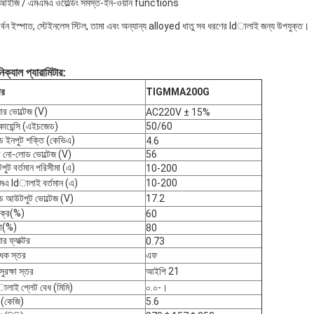
িআইজি / এমএমএ ওয়েল্ডিং সমস্ত-ইন-ওয়ান functions
ার্বন ইস্পাত, স্টেইনলেস স্টিল, তামা এবং অন্যান্য alloyed ধাতু সব ধরণের ldালাই জন্য উপযুক্ত।
িক্যাল প্যারামিটার:
ার
TIGMMA200G
়ার ভোল্টেজ (V)
AC220V ± 15%
কোয়েন্সি (এইচজেড)
50/60
ড ইনপুট শক্তি (কেভিএ)
4.6
 নো-লোড ভোল্টেজ (V)
56
ুট বর্তমান পরিসীমা (এ)
10-200
এ ldালাই বর্তমান (এ)
10-200
ড আউটপুট ভোল্টেজ (V)
17.2
 চক্র(%)
60
তা(%)
80
ার ফ্যাক্টর
0.73
ধক স্তর
এফ
ুরক্ষা স্তর
আইপি 21
লাই প্লেট বেধ (মিমি)
০.০-।
(কেজি)
5.6