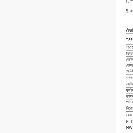
৪. ট
5. ক
টেকন
প্রক
পাওয
ফ্রি
রেটে
রেটড
আউটপ
এমএম
রেটে
কর্ম
দক্ষ
পাওয়
নিরো
কেস স
Eldা
NW 