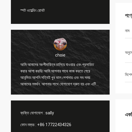
স্পট ওয়েল্ডিং রোবট
পণ্
নাম
অনুম
choie
ং
আমি আমাদের অংশীদারিত্ব চালিয়ে যাওয়ার এবং প্রসারিত
আমি আপনা
করার আশা করছি৷ আমি আপনার সাথে কাজ করতে পেরে
অন্যান্য 
বিশে
আনন্দিত৷ আপনি সত্যিই খুব ভাল পেশাদার এবং সব সময়
করতে সাহ
আমাদের সমর্থন. আপনার সাথে যোগাযোগ দ্রুত হয় এবং এটি
এবং মূল্
সবচেয়ে গুরুত্বপূর্ণ বিষয়।
পণ্যটি সা
ব্যক্তি যোগাযোগ :
sally
একটি
ফোন নম্বর :
+86 17722434326