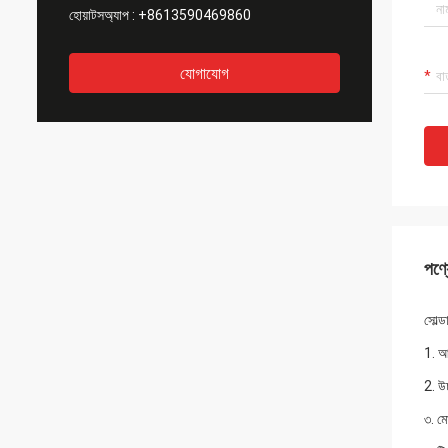
হোয়াটসঅ্যাপ :
+8613590469860
যোগাযোগ
পণ্য
সোল্
1. আ
2. উচ
৩. মো