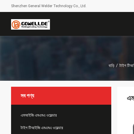
Shenzhen General Welder Technology Co., Ltd.
বাড়ি
/
টাইগ টিআই
সব পণ্য
এম
এমআইজি এমএমএ ওয়েল্ডার
টাইগ টিআইজি এমএমএ ওয়েল্ডার