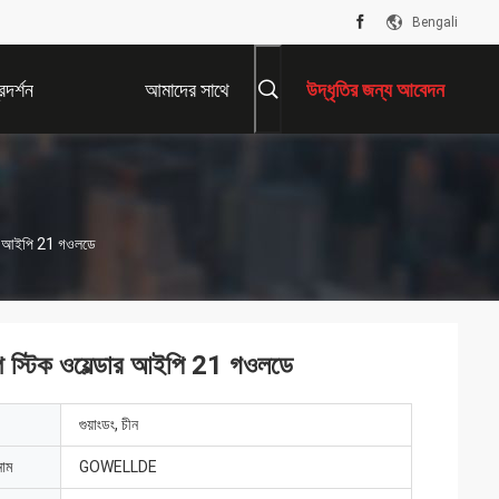
Bengali
দর্শন
আমাদের সাথে
উদ্ধৃতির জন্য আবেদন
যোগাযোগ করুন
ডার আইপি 21 গওলডে
 স্টিক ওয়েল্ডার আইপি 21 গওলডে
গুয়াংডং, চীন
নাম
GOWELLDE