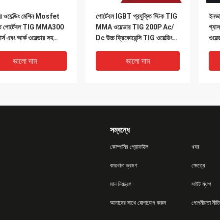
ার ওয়েল্ডিং মেশিন Mosfet
পোর্টেবল IGBT প্রযুক্তি স্টিক TIG
ইনভার
্তি পোর্টেবল TIG MMA300
MMA ওয়েল্ডার TIG 200P Ac/
গ্যা
র্স এবং আর্ক ওয়েল্ডার সহ
Dc উচ্চ ফ্রিকোয়েন্সি TIG ওয়েল্ডিং
ওয়েল
ং মেশিন
মেশিন অ্যালুমিনিয়াম ঢালাই করতে পারে
মেশি
ভালো দাম
ভালো দাম
সম্বন্ধে
কোম্পানির প্রোফাইল
খবর
কারখানা ভ্রমণ
ক্ষেত্রে
মান নিয়ন্ত্রণ
সাইট ম্যাপ
উটি ​​ডিসি বৈদ্যুতিন সংকেতের
স্টিক টিআইজি এমএমএ ওয়েল্ডার
টিআ
আমাদের সাথে যোগাযোগ করুন
গোপনীয়তা নীতি
দল স্টিক TIG MMA ওয়েল্ডার
পোর্টেবল কন্ট্রোল এসি/ডিসি মোসফেট
এমএম