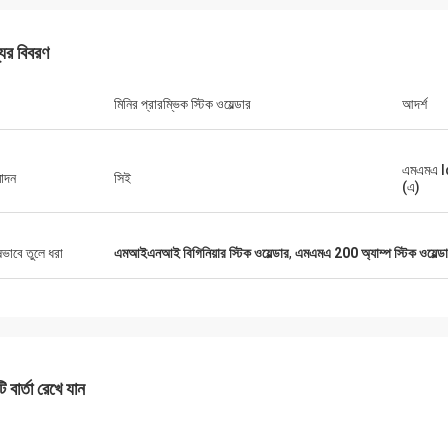
যের বিবরণ
মিনির প্রারম্ভিক স্টিক ওয়েল্ডার
আদর্শ
এমএমএ ld
োদন
সিই
ড্যানিয়েল
(এ)
র সাথে সহযোগিতা করে সন্তুষ্ট, আপনি আমার এবং
গ্রাহকদের জন্য আমাদের সমস্যা সমাধানের উন্নতি
ষভাবে তুলে ধরা
এমআইএনআই বিগিনিয়ার স্টিক ওয়েল্ডার
,
এমএমএ 200 অ্যাম্প স্টিক ওয়েল্ড
ায্য করেন, তাই আমি সত্যিই আপনার প্রশংসা করি,
য যুক্তিসঙ্গত এবং প্রতিযোগিতামূলক, আমরা আপনার
বস্ক্রাইব করা চালিয়ে যাব।
 বার্তা রেখে যান