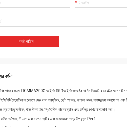
বার্তা পাঠান
ের বর্ণনা
ডারিং কাজের জন্য TIGMMA200G আইজিবিটি টিআইজি ওয়েল্ডিং মেশিন ইনভার্টার ওয়েল্ডিং আর্গন টিগ ওয
ইজিবিটি বৈদ্যুতিন সংকেতের মেরু বদল প্রযুক্তি, ছোট আকার, হালকা ওজন, স্বাচ্ছন্দ্যে বহনযোগ্য এবং
্চ ফ্রিকোয়েন্সি দীক্ষা, উচ্চ দীক্ষা হার, স্থিতিশীল পারফরম্যান্স এবং দুর্দান্ত শিখর উপভোগ করা।
বাইল কর্মশালা, উচ্চতা এবং ওপেন কান্ট্রি এবং সাজসজ্জার জন্য উপযুক্ত Perf