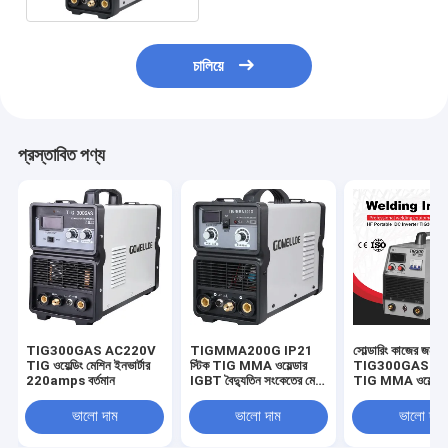
চালিয়ে
প্রস্তাবিত পণ্য
TIG300GAS AC220V
TIGMMA200G IP21
সোল্ডারিং কাজের জন্য 
TIG ওয়েল্ডিং মেশিন ইনভার্টার
স্টিক TIG MMA ওয়েল্ডার
TIG300GAS IGBT
220amps বর্তমান
IGBT বৈদ্যুতিন সংকেতের মেরু
TIG MMA ওয়েল্ডা
বদল হালকা ওজন
ভালো দাম
ভালো দাম
ভালো দাম