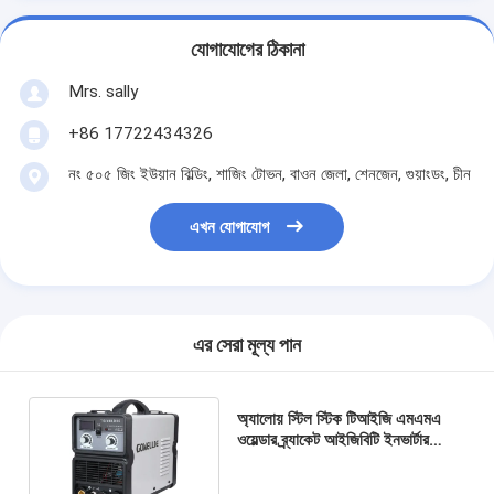
যোগাযোগের ঠিকানা
Mrs. sally
+86 17722434326
নং ৫০৫ জিং ইউয়ান বিল্ডিং, শাজিং টোভন, বাওন জেলা, শেনজেন, গুয়াংডং, চীন
এখন যোগাযোগ
এর সেরা মূল্য পান
অ্যালোয় স্টিল স্টিক টিআইজি এমএমএ
ওয়েল্ডার ব্র্যাকেট আইজিবিটি ইনভার্টার
এআরসি ওয়েল্ডার