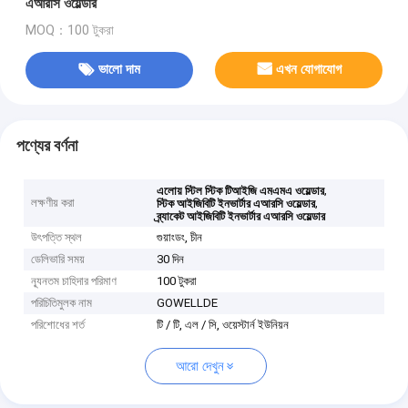
এআরসি ওয়েল্ডার
MOQ：100 টুকরা
ভালো দাম
এখন যোগাযোগ
পণ্যের বর্ণনা
,
এলোয় স্টিল স্টিক টিআইজি এমএমএ ওয়েল্ডার
লক্ষণীয় করা
,
স্টিক আইজিবিটি ইনভার্টার এআরসি ওয়েল্ডার
ব্র্যাকেট আইজিবিটি ইনভার্টার এআরসি ওয়েল্ডার
উৎপত্তি স্থল
গুয়াংডং, চীন
ডেলিভারি সময়
30 দিন
ন্যূনতম চাহিদার পরিমাণ
100 টুকরা
পরিচিতিমুলক নাম
GOWELLDE
পরিশোধের শর্ত
টি / টি, এল / সি, ওয়েস্টার্ন ইউনিয়ন
আরো দেখুন