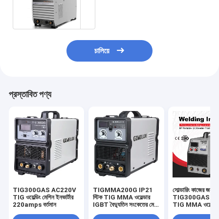
টিউব রিমোট কন্ট্রোল
চালিয়ে
প্রস্তাবিত পণ্য
TIG300GAS AC220V
TIGMMA200G IP21
সোল্ডারিং কাজের জন্য 
TIG ওয়েল্ডিং মেশিন ইনভার্টার
স্টিক TIG MMA ওয়েল্ডার
TIG300GAS IGBT
220amps বর্তমান
IGBT বৈদ্যুতিন সংকেতের মেরু
TIG MMA ওয়েল্ডা
বদল হালকা ওজন