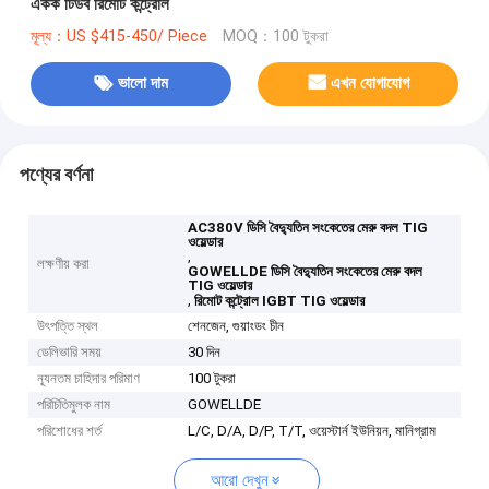
একক টিউব রিমোট কন্ট্রোল
মূল্য：US $415-450/ Piece
MOQ：100 টুকরা
ভালো দাম
এখন যোগাযোগ
পণ্যের বর্ণনা
AC380V ডিসি বৈদ্যুতিন সংকেতের মেরু বদল TIG
ওয়েল্ডার
,
লক্ষণীয় করা
GOWELLDE ডিসি বৈদ্যুতিন সংকেতের মেরু বদল
TIG ওয়েল্ডার
,
রিমোট কন্ট্রোল IGBT TIG ওয়েল্ডার
উৎপত্তি স্থল
শেনজেন, গুয়াংডং চীন
ডেলিভারি সময়
30 দিন
ন্যূনতম চাহিদার পরিমাণ
100 টুকরা
পরিচিতিমুলক নাম
GOWELLDE
পরিশোধের শর্ত
L/C, D/A, D/P, T/T, ওয়েস্টার্ন ইউনিয়ন, মানিগ্রাম
আরো দেখুন