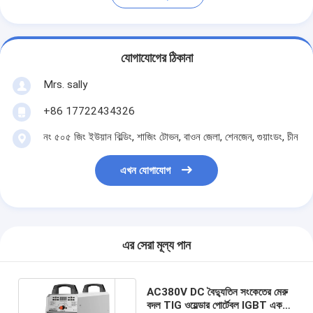
যোগাযোগের ঠিকানা
Mrs. sally
+86 17722434326
নং ৫০৫ জিং ইউয়ান বিল্ডিং, শাজিং টোভন, বাওন জেলা, শেনজেন, গুয়াংডং, চীন
এখন যোগাযোগ
এর সেরা মূল্য পান
AC380V DC বৈদ্যুতিন সংকেতের মেরু
বদল TIG ওয়েল্ডার পোর্টেবল IGBT একক