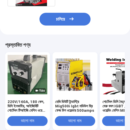
চালিয়ে
প্রস্তাবিত পণ্য
220V/160A, 180 কেস,
হেভি ডিউটি ​​ইন্ডাস্ট্রি
পোর্টেবল ডিসি বৈদ্যুত
ডিসি ইনভার্টার, আইজিবিটি
Mig500i Igbt মডিউল থ্রি
মেরু বদল IGBT / 
পোর্টেবল টিআইজি মেশিন ওয়েল্ডিং
ফেজ মিগ ওয়েল্ডার 500amps
ওয়েল্ডিং মেশিন MI
টুল/সরঞ্জাম ওয়েল্ডার/টিআইজি
বাড়িতে ব্যবহারের জন্য
200 আই
ভালো দাম
ভালো দাম
ভালো দাম