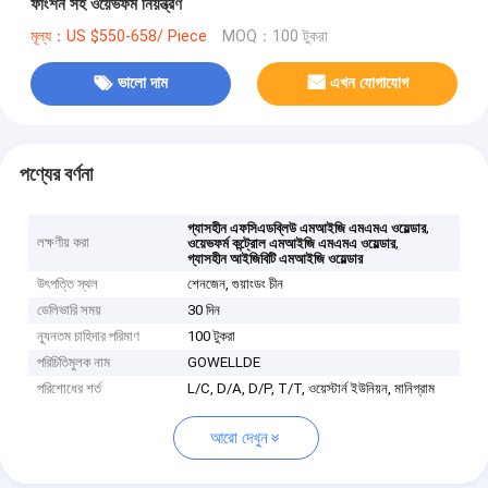
ফাংশন সহ ওয়েভফর্ম নিয়ন্ত্রণ
মূল্য：US $550-658/ Piece
MOQ：100 টুকরা
ভালো দাম
এখন যোগাযোগ
পণ্যের বর্ণনা
,
গ্যাসহীন এফসিএডব্লিউ এমআইজি এমএমএ ওয়েল্ডার
লক্ষণীয় করা
,
ওয়েভফর্ম কন্ট্রোল এমআইজি এমএমএ ওয়েল্ডার
গ্যাসহীন আইজিবিটি এমআইজি ওয়েল্ডার
উৎপত্তি স্থল
শেনজেন, গুয়াংডং চীন
ডেলিভারি সময়
30 দিন
ন্যূনতম চাহিদার পরিমাণ
100 টুকরা
পরিচিতিমুলক নাম
GOWELLDE
পরিশোধের শর্ত
L/C, D/A, D/P, T/T, ওয়েস্টার্ন ইউনিয়ন, মানিগ্রাম
আরো দেখুন