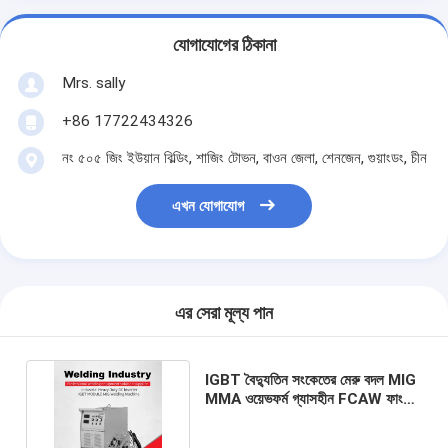
যোগাযোগের ঠিকানা
Mrs. sally
+86 17722434326
নং ৫০৫ জিং ইউয়ান বিল্ডিং, শাজিং টোভন, বাওন জেলা, শেনজেন, গুয়াংডং, চীন
এখন যোগাযোগ
এর সেরা মূল্য পান
IGBT বৈদ্যুতিন সংকেতের মেরু বদল MIG
MMA ওয়েভফর্ম গ্যাসহীন FCAW ফাংশন
সহ ওয়েভফর্ম নিয়ন্ত্রণ