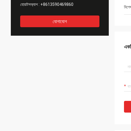
হোয়াটসঅ্যাপ :
+8613590469860
বিশে
যোগাযোগ
একটি