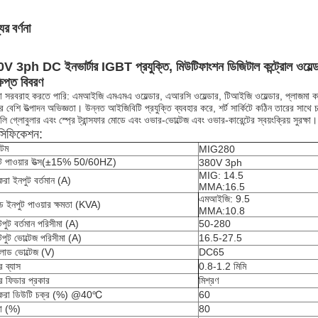
ের বর্ণনা
V 3ph DC ইনভার্টার IGBT প্রযুক্তি, মিউটিফাংশন ডিজিটাল কন্ট্রোল ওয়ে
ষিপ্ত বিবরণ
 সরবরাহ করতে পারি: এমআইজি এমএমএ ওয়েল্ডার, এআরসি ওয়েল্ডার, টিআইজি ওয়েল্ডার, প্লাজমা
 বেশি উত্পাদন অভিজ্ঞতা। উন্নত আইজিবিটি প্রযুক্তি ব্যবহার করে, শর্ট সার্কিটে কঠিন তারের সাথে চ
লি গ্লোবুলার এবং স্প্রে ট্রান্সফার মোডে এবং ওভার-ভোল্টেজ এবং ওভার-কারেন্টের স্বয়ংক্রিয় সুরক্ষা।
েসিফিকেশন:
েম
MIG280
 পাওয়ার উত্স
(
±15% 50/60HZ
)
380V 3ph
MIG: 14.5
করা ইনপুট বর্তমান (A)
MMA:16.5
এমআইজি: 9.5
ড ইনপুট পাওয়ার ক্ষমতা (KVA)
MMA:10.8
ুট বর্তমান পরিসীমা (A)
50-280
ুট ভোল্টেজ পরিসীমা (A)
16.5-27.5
োড ভোল্টেজ (V)
DC65
র ব্যাস
0.8-1.2 মিমি
র ফিডার প্রকার
মিশ্রণ
করা ডিউটি ​​চক্র (%) @40
℃
60
তা (%)
80