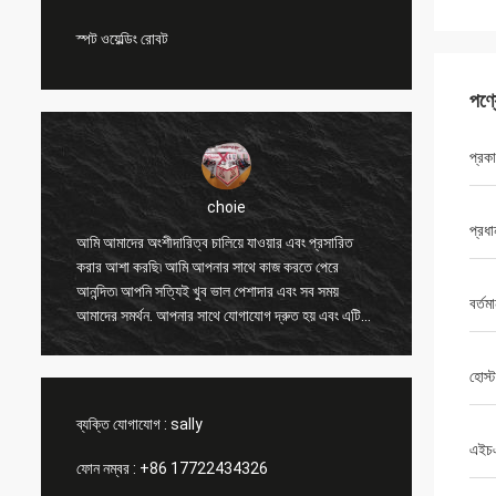
স্পট ওয়েল্ডিং রোবট
পণ্
প্রক
choie
প্রধা
ং
আমি আমাদের অংশীদারিত্ব চালিয়ে যাওয়ার এবং প্রসারিত
আমি আপনা
করার আশা করছি৷ আমি আপনার সাথে কাজ করতে পেরে
অন্যান্য 
আনন্দিত৷ আপনি সত্যিই খুব ভাল পেশাদার এবং সব সময়
করতে সাহ
বর্তম
আমাদের সমর্থন. আপনার সাথে যোগাযোগ দ্রুত হয় এবং এটি
এবং মূল্
সবচেয়ে গুরুত্বপূর্ণ বিষয়।
পণ্যটি সা
হোস্
ব্যক্তি যোগাযোগ :
sally
এইচ
ফোন নম্বর :
+86 17722434326