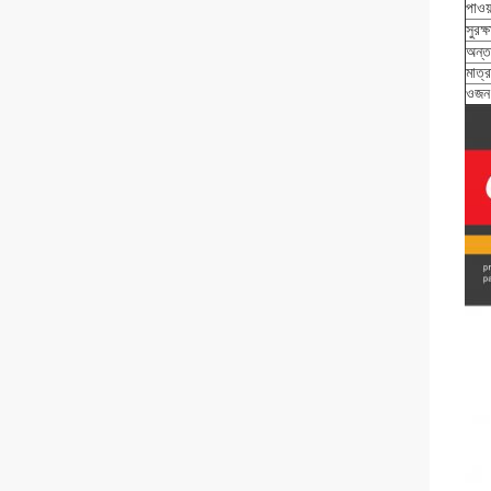
পাওয
সুরক্ষ
অন্ত
মাত্র
ওজন