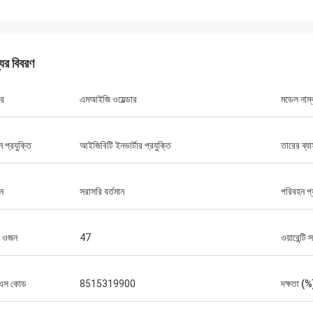
যের বিবরণ
ার
এমআইজি ওয়েল্ডার
মডেল নাম্
ড্যানিয়েল
ন প্রযুক্তি
আইজিবিটি ইনভার্টার প্রযুক্তি
তারের ব্য
র সাথে সহযোগিতা করে সন্তুষ্ট, আপনি আমার এবং
গ্রাহকদের জন্য আমাদের সমস্যা সমাধানের উন্নতি
ায্য করেন, তাই আমি সত্যিই আপনার প্রশংসা করি,
ান
সরাসরি বর্তমান
পরিবহন প
য যুক্তিসঙ্গত এবং প্রতিযোগিতামূলক, আমরা আপনার
বস্ক্রাইব করা চালিয়ে যাব।
ট ওজন
47
ওয়ারেন্টি 
এস কোড
8515319900
দক্ষতা (%