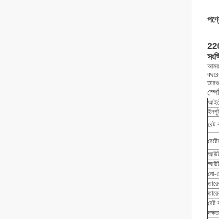
পণ্য
220
সংক্
আমরা
বছরের
তারগু
স্প
আইট
ইনপুট
রেট 
রেটে
আউটপ
আউটপ
নো-ল
তারে
তারে
রেট 
দক্ষ