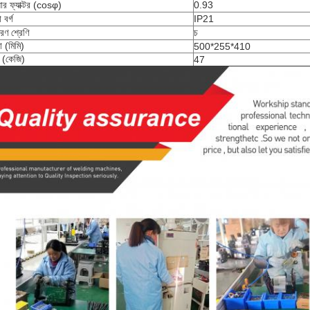
়ার ফ্যাক্টর (cosφ)
0.93
া বর্গ
IP21
রণ শ্রেণি
চ
া (মিমি)
500*255*410
 (কেজি)
47