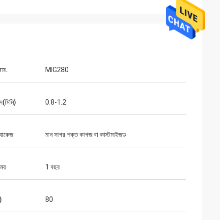
বার.
MIG280
াস(মিমি)
0.8-1.2
্যাকেজ
মান সাগর শক্ত কাগজ বা কাস্টমাইজড
সময়
1 বছর
)
80