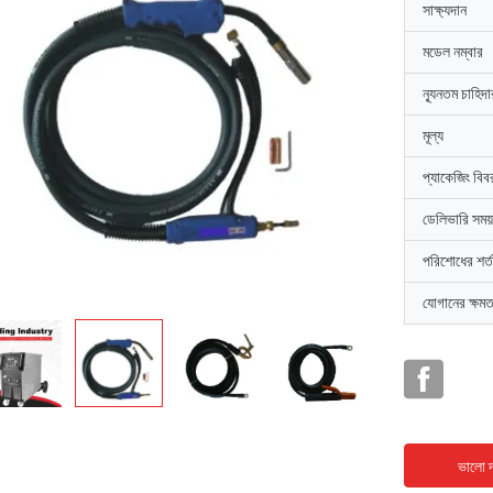
সাক্ষ্যদান
মডেল নম্বার
ন্যূনতম চাহিদ
মূল্য
প্যাকেজিং বিব
ডেলিভারি সময়
পরিশোধের শর্ত
যোগানের ক্ষমত
ভালো দ