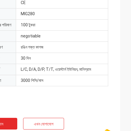
CE
MIG280
ার পরিমাণ
100 টুকরা
negotiable
রণ
রঙিন শক্ত কাগজ
30 দিন
L/C, D/A, D/P, T/T, ওয়েস্টার্ন ইউনিয়ন, মানিগ্রাম
া
3000 পিসি/মাস
াম
এখন যোগাযোগ