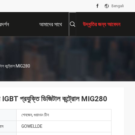
Bengali
দর্শন
আমাদের সাথে
উদ্ধৃতির জন্য আবেদন
যোগাযোগ করুন
িটাল কন্ট্রোল MIG280
র IGBT প্রযুক্তি ডিজিটাল কন্ট্রোল MIG280
শেনজেন, গুয়াংডং চীন
নাম
GOWELLDE