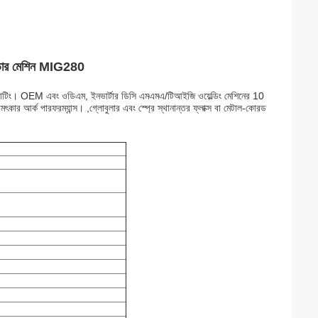
ল্ডার মেশিন MIG280
 কাটিং। OEM এবং ওডিএম, ইনভার্টার ডিসি এমএমএ/টিআইজি ওয়েল্ডিং মেশিনের 10
মৎকার আর্ক পারফরম্যান্স। ,গ্লোবুলার এবং স্প্রে স্থানান্তর ফ্লাক্স বা মেটাল-কোরড