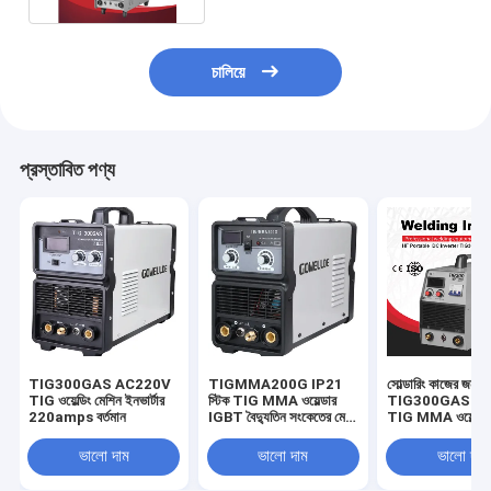
চালিয়ে
প্রস্তাবিত পণ্য
TIG300GAS AC220V
TIGMMA200G IP21
সোল্ডারিং কাজের জন্য 
TIG ওয়েল্ডিং মেশিন ইনভার্টার
স্টিক TIG MMA ওয়েল্ডার
TIG300GAS IGBT
220amps বর্তমান
IGBT বৈদ্যুতিন সংকেতের মেরু
TIG MMA ওয়েল্ডা
বদল হালকা ওজন
ভালো দাম
ভালো দাম
ভালো দাম