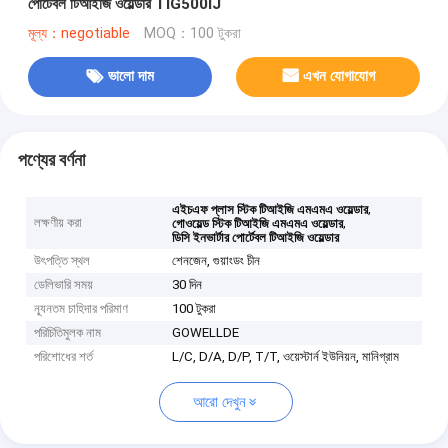
পোর্টেবল টিআইজি ওয়েল্ডার TIG500IJ
মূল্য：negotiable
MOQ：100 টুকরা
ভালো দাম
এখন যোগাযোগ
পণ্যের বর্ণনা
,
এইচএফ প্লাস স্টিক টিআইজি এমএমএ ওয়েল্ডার
লক্ষণীয় করা
,
গোওয়েল্ড স্টিক টিআইজি এমএমএ ওয়েল্ডার
ডিসি ইনভার্টার পোর্টেবল টিআইজি ওয়েল্ডার
উৎপত্তি স্থল
শেনজেন, গুয়াংডং চীন
ডেলিভারি সময়
30 দিন
ন্যূনতম চাহিদার পরিমাণ
100 টুকরা
পরিচিতিমুলক নাম
GOWELLDE
পরিশোধের শর্ত
L/C, D/A, D/P, T/T, ওয়েস্টার্ন ইউনিয়ন, মানিগ্রাম
আরো দেখুন