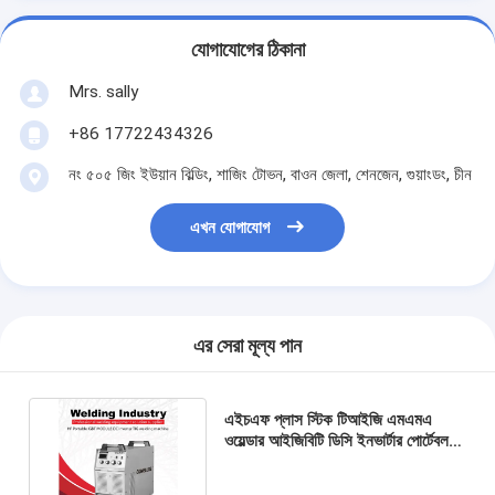
যোগাযোগের ঠিকানা
Mrs. sally
+86 17722434326
নং ৫০৫ জিং ইউয়ান বিল্ডিং, শাজিং টোভন, বাওন জেলা, শেনজেন, গুয়াংডং, চীন
এখন যোগাযোগ
এর সেরা মূল্য পান
এইচএফ প্লাস স্টিক টিআইজি এমএমএ
ওয়েল্ডার আইজিবিটি ডিসি ইনভার্টার পোর্টেবল
টিআইজি ওয়েল্ডার TIG500IJ