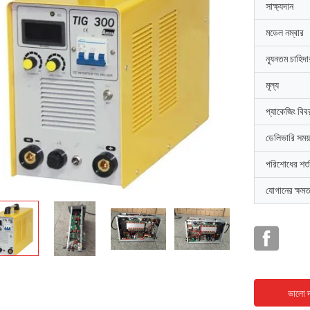
সাক্ষ্যদান
মডেল নম্বার
ন্যূনতম চাহিদ
মূল্য
প্যাকেজিং বিব
ডেলিভারি সময়
পরিশোধের শর্ত
যোগানের ক্ষমত
ভালো দ