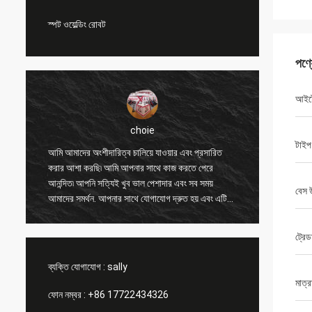
স্পট ওয়েল্ডিং রোবট
পণ্
আইট
choie
টাইপ
ং
আমি আমাদের অংশীদারিত্ব চালিয়ে যাওয়ার এবং প্রসারিত
আমি আপনা
করার আশা করছি৷ আমি আপনার সাথে কাজ করতে পেরে
অন্যান্য 
আনন্দিত৷ আপনি সত্যিই খুব ভাল পেশাদার এবং সব সময়
করতে সাহ
বেস 
আমাদের সমর্থন. আপনার সাথে যোগাযোগ দ্রুত হয় এবং এটি
এবং মূল্
সবচেয়ে গুরুত্বপূর্ণ বিষয়।
পণ্যটি সা
ট্রেডম
ব্যক্তি যোগাযোগ :
sally
মাত্র
ফোন নম্বর :
+86 17722434326