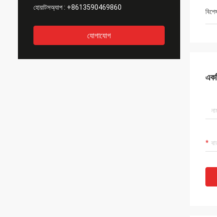
হোয়াটসঅ্যাপ :
+8613590469860
বিশে
যোগাযোগ
একটি