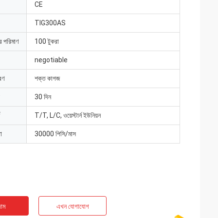
CE
TIG300AS
ার পরিমাণ
100 টুকরা
negotiable
রণ
শক্ত কাগজ
30 দিন
T/T, L/C, ওয়েস্টার্ন ইউনিয়ন
া
30000 পিসি/মাস
াম
এখন যোগাযোগ