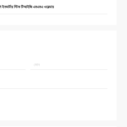
ি ইনভার্টার স্টিক টিআইজি এমএমএ ওয়েল্ডার