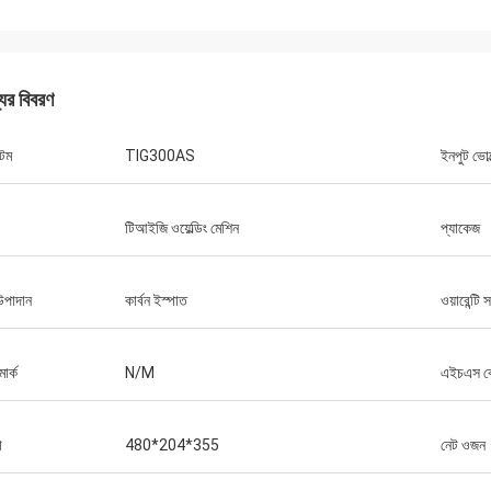
যের বিবরণ
েম
TIG300AS
ইনপুট ভোল
ড্যানিয়েল
টিআইজি ওয়েল্ডিং মেশিন
প্যাকেজ
র সাথে সহযোগিতা করে সন্তুষ্ট, আপনি আমার এবং
গ্রাহকদের জন্য আমাদের সমস্যা সমাধানের উন্নতি
ায্য করেন, তাই আমি সত্যিই আপনার প্রশংসা করি,
উপাদান
কার্বন ইস্পাত
ওয়ারেন্টি 
য যুক্তিসঙ্গত এবং প্রতিযোগিতামূলক, আমরা আপনার
বস্ক্রাইব করা চালিয়ে যাব।
ার্ক
N/M
এইচএস 
া
480*204*355
নেট ওজন