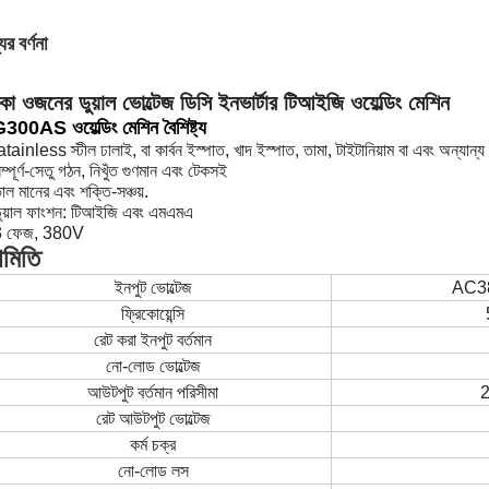
ের বর্ণনা
কা ওজনের ডুয়াল ভোল্টেজ ডিসি ইনভার্টার টিআইজি ওয়েল্ডিং মেশিন
300AS ওয়েল্ডিং মেশিন বৈশিষ্ট্য
tainless স্টীল ঢালাই, বা কার্বন ইস্পাত, খাদ ইস্পাত, তামা, টাইটানিয়াম বা এবং অন্যান
ম্পূর্ণ-সেতু গঠন, নিখুঁত গুণমান এবং টেকসই
াল মানের এবং শক্তি-সঞ্চয়.
ডুয়াল ফাংশন: টিআইজি এবং এমএমএ
3 ফেজ, 380V
ামিতি
ইনপুট ভোল্টেজ
AC3
ফ্রিকোয়েন্সি
রেট করা ইনপুট বর্তমান
নো-লোড ভোল্টেজ
আউটপুট বর্তমান পরিসীমা
2
রেট আউটপুট ভোল্টেজ
কর্ম চক্র
নো-লোড লস