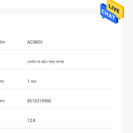
্টেজ
AC380V
প্লেইন বা রঙিন শক্ত কাগজ
সময়
1 বছর
কোড
8515319900
12.8