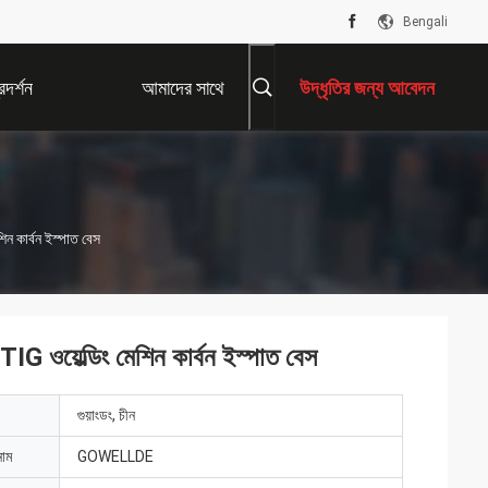
Bengali
দর্শন
আমাদের সাথে
উদ্ধৃতির জন্য আবেদন
যোগাযোগ করুন
িন কার্বন ইস্পাত বেস
IG ওয়েল্ডিং মেশিন কার্বন ইস্পাত বেস
গুয়াংডং, চীন
নাম
GOWELLDE