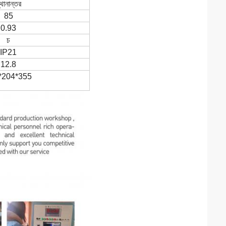
্থানান্তর
85
0.93
চ
IP21
12.8
*204*355