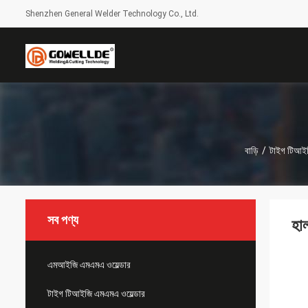
Shenzhen General Welder Technology Co., Ltd.
বাড়ি
/
টাইগ টিআইজ
সব পণ্য
হা
এমআইজি এমএমএ ওয়েল্ডার
টাইগ টিআইজি এমএমএ ওয়েল্ডার