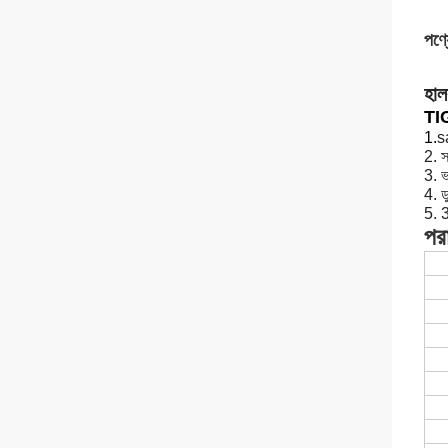
পণ্য
হাল
TIG
1.
sa
2. স
3. ভ
4. 
5. 
পর