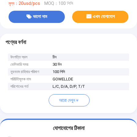
মূল্য：20usd/pcs
MOQ：100 পিসি
ভালো দাম
এখন যোগাযোগ
পণ্যের বর্ণনা
উৎপত্তি স্থল
চীন
ডেলিভারি সময়
30 দিন
ন্যূনতম চাহিদার পরিমাণ
100 পিসি
পরিচিতিমুলক নাম
GOWELLDE
পরিশোধের শর্ত
L/C, D/A, D/P, T/T
আরো দেখুন
যোগাযোগের ঠিকানা