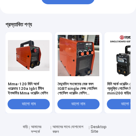
প্রস্তাবিত পণ্য
Mma-120 মিনি আর্ক
বৈদ্যুতিন সংকেতের মেরু বদল
মিনি আর্ক ওয়েল্ডিং মে
ওয়েল্ডার 120a Igbt টিউব
IGBTsingle ফেজ পোর্টেবল
প্রযুক্তি পোর্টেবল ডিসি 
ইনভার্টার Mma ওয়েল্ডিং মেশিন
পোর্টেবল ওয়েল্ডিং মেশিন
mini200 বাড়ির ব্যব
MMA/Arc ওয়েল্ডার
জন্য ছোট আকারের আর্ক
ARC200
AC220V
ভালো দাম
ভালো দাম
ভালো দাম
বাড়ি
আমাদের
আমাদের সাথে যোগাযোগ
Desktop
Site
সম্পর্কে
করুন