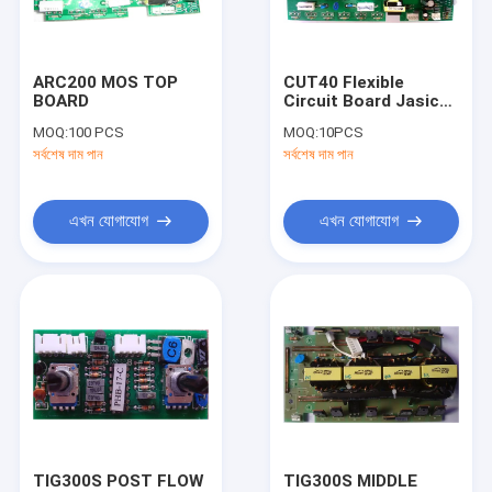
ভিআর শো
আমাদের সম্পর্কে
ARC200 MOS TOP
CUT40 Flexible
BOARD
Circuit Board Jasic
কারখানা ভ্রমণ
Welder Metal Core
MOQ:
100 PCS
MOQ:
10PCS
Pcb Top
সর্বশেষ দাম পান
সর্বশেষ দাম পান
মান নিয়ন্ত্রণ
যোগাযোগ করুন
এখন যোগাযোগ
এখন যোগাযোগ
উদ্ধৃতির জন্য আবেদন
এমআইজি এমএমএ ওয়েল্ডার
টাইগ টিআইজি এমএমএ ওয়েল্ডার
শিল্প ব্যবহার এআরসি এমএমএ ওয়েল্ডার
TIG300S POST FLOW
TIG300S MIDDLE