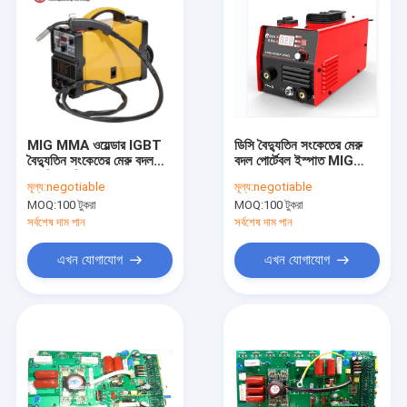
MIG MMA ওয়েল্ডার IGBT
ডিসি বৈদ্যুতিন সংকেতের মেরু
বৈদ্যুতিন সংকেতের মেরু বদল
বদল পোর্টেবল ইস্পাত MIG
ওয়েল্ডিং মেশিন 220V
ওয়েল্ডার, AC220V MIG
মূল্য:
negotiable
মূল্য:
negotiable
ওয়েল্ডিং মেশিন
MOQ:
100 টুকরা
MOQ:
100 টুকরা
সর্বশেষ দাম পান
সর্বশেষ দাম পান
এখন যোগাযোগ
এখন যোগাযোগ
বাড়ি
পণ্য
ভিডিও