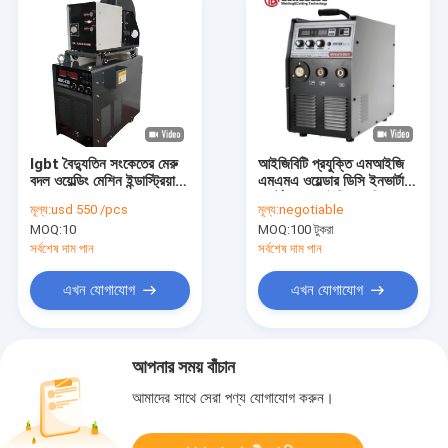
Igbt বৈদ্যুতিন সংকেতের মেরু
আইজিবিটি প্রযুক্তি এমআইজি
বদল ওয়েল্ডিং মেশিন ইন্ডাস্ট্রিয়াল
এমএমএ ওয়েল্ডার ডিসি ইনভার্টার
MIG500, Mig Mma
পোর্টেবল এমআইজি ওয়েল্ডিং
মূল্য:
usd 550 /pcs
মূল্য:
negotiable
ওয়েল্ডার 15KG টাইপ অফ
মেশিন MIG250GY
MOQ:
10
MOQ:
100 টুকরা
ওয়্যার ইনসুলেশন ক্লাস F
আলাদা ফিডার
সর্বশেষ দাম পান
সর্বশেষ দাম পান
এখন যোগাযোগ
এখন যোগাযোগ
আপনার সময় বাঁচান
আমাদের সাথে সেরা পণ্য যোগাযোগ করুন।