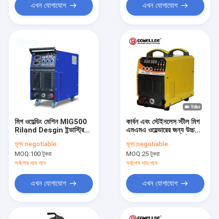
এখন যোগাযোগ
এখন যোগাযোগ
মিগ ওয়েল্ডিং মেশিন MIG500
কার্বন এবং স্টেইনলেস স্টীল মিগ
Riland Desgin ইন্ডাস্ট্রিয়াল
এমএমএ ওয়েল্ডারের জন্য উচ্চ
ডিউটি ​​সাইকেল Mig Mma
কর্মক্ষমতা CO2 এমআইজি
মূল্য:
negotiable
মূল্য:
negotiable
ওয়েল্ডার গ্যাস 4T দিয়ে স্মার্ট
ওয়েল্ডার
MOQ:
100 টুকরা
MOQ:
25 টুকরা
ওয়েল্ডিং রক্ষা করে
সর্বশেষ দাম পান
সর্বশেষ দাম পান
এখন যোগাযোগ
এখন যোগাযোগ