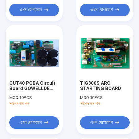
স্পট ওয়েল্ডিং রোবট
এখন যোগাযোগ
এখন যোগাযোগ
CUT40 PCBA Circuit
TIG300S ARC
Board GOWELLDE
STARTING BOARD
IGBT Bottom PCB
MOQ:
10PCS
MOQ:
10PCS
Assembly CE
সর্বশেষ দাম পান
সর্বশেষ দাম পান
এখন যোগাযোগ
এখন যোগাযোগ