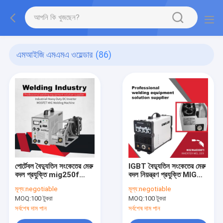
এমআইজি এমএমএ ওয়েল্ডার
(86)
পোর্টেবল বৈদ্যুতিন সংকেতের মেরু
IGBT বৈদ্যুতিন সংকেতের মেরু
বদল প্রযুক্তি mig250f
বদল নিয়ন্ত্রণ প্রযুক্তি MIG
mos থ্রি ফেজ মিগ ওয়েল্ডার সহ
ঢালাই জন্য স্ট্যান্ড MIG MMA
মূল্য:
negotiable
মূল্য:
negotiable
Co2 ওয়েল্ডিং মেশিন
বৈদ্যুতিন সংকেতের মেরু বদল
MOQ:
100 টুকরা
MOQ:
100 টুকরা
ওয়েল্ডার মেশিন 380A 3 ফেজ
সর্বশেষ দাম পান
সর্বশেষ দাম পান