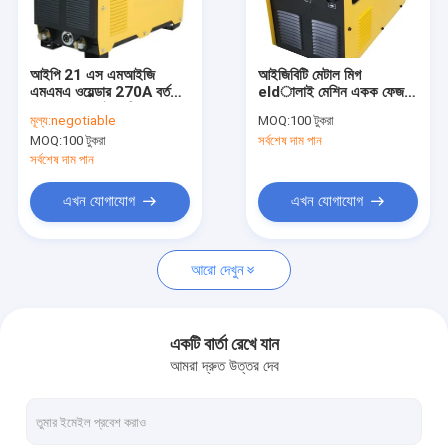
ভিআর শো
আমাদের সম্পর্কে
আইপি 21 এস এমআইজি
আইজিবিটি মেটাল মিগ
এমএমএ ওয়েল্ডার 270A বর্তমান
eldালাই মেশিন একক ফেজ
কারখানা ভ্রমণ
ক্ষুদ্র eldালাই মেশিন হোম
230V 250A গওলডে
মূল্য:
negotiable
MOQ:
100 টুকরা
ব্যবহারের জন্য
MOQ:
100 টুকরা
সর্বশেষ দাম পান
মান নিয়ন্ত্রণ
সর্বশেষ দাম পান
যোগাযোগ করুন
এখন যোগাযোগ
এখন যোগাযোগ
উদ্ধৃতির জন্য আবেদন
আরো দেখুন
এমআইজি এমএমএ ওয়েল্ডার
একটি বার্তা রেখে যান
আমরা দ্রুত উত্তর দেব
টাইগ টিআইজি এমএমএ ওয়েল্ডার
শিল্প ব্যবহার এআরসি এমএমএ ওয়েল্ডার