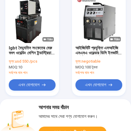
Igbt বৈদ্যুতিন সংকেতের মেরু
আইজিবিটি প্রযুক্তি এমআইজি
বদল ওয়েল্ডিং মেশিন ইন্ডাস্ট্রিয়াল
এমএমএ ওয়েল্ডার ডিসি ইনভার্টার
MIG500, Mig Mma
পোর্টেবল এমআইজি ওয়েল্ডিং
মূল্য:
usd 550 /pcs
মূল্য:
negotiable
ওয়েল্ডার 15KG টাইপ অফ
মেশিন MIG250GY
MOQ:
10
MOQ:
100 টুকরা
ওয়্যার ইনসুলেশন ক্লাস F
আলাদা ফিডার
সর্বশেষ দাম পান
সর্বশেষ দাম পান
এখন যোগাযোগ
এখন যোগাযোগ
আপনার সময় বাঁচান
আমাদের সাথে সেরা পণ্য যোগাযোগ করুন।