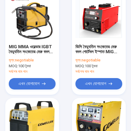
MIG MMA ওয়েল্ডার IGBT
ডিসি বৈদ্যুতিন সংকেতের মেরু
বৈদ্যুতিন সংকেতের মেরু বদল
বদল পোর্টেবল ইস্পাত MIG
ওয়েল্ডিং মেশিন 220V
ওয়েল্ডার, AC220V MIG
মূল্য:
negotiable
মূল্য:
negotiable
ওয়েল্ডিং মেশিন
MOQ:
100 টুকরা
MOQ:
100 টুকরা
সর্বশেষ দাম পান
সর্বশেষ দাম পান
এখন যোগাযোগ
এখন যোগাযোগ
বাড়ি
পণ্য
ভিডিও