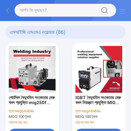
এমআইজি এমএমএ ওয়েল্ডার
(86)
পোর্টেবল বৈদ্যুতিন সংকেতের মেরু
IGBT বৈদ্যুতিন সংকেতের মেরু
বদল প্রযুক্তি mig250f
বদল নিয়ন্ত্রণ প্রযুক্তি MIG
mos থ্রি ফেজ মিগ ওয়েল্ডার সহ
ঢালাই জন্য স্ট্যান্ড MIG MMA
মূল্য:
negotiable
মূল্য:
negotiable
Co2 ওয়েল্ডিং মেশিন
বৈদ্যুতিন সংকেতের মেরু বদল
MOQ:
100 টুকরা
MOQ:
100 টুকরা
ওয়েল্ডার মেশিন 380A 3 ফেজ
সর্বশেষ দাম পান
সর্বশেষ দাম পান