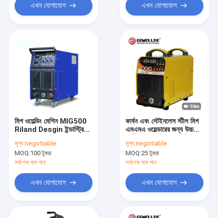
এখন যোগাযোগ
এখন যোগাযোগ
মিগ ওয়েল্ডিং মেশিন MIG500
কার্বন এবং স্টেইনলেস স্টীল মিগ
Riland Desgin ইন্ডাস্ট্রিয়াল
এমএমএ ওয়েল্ডারের জন্য উচ্চ
ডিউটি ​​সাইকেল Mig Mma
কর্মক্ষমতা CO2 এমআইজি
মূল্য:
negotiable
মূল্য:
negotiable
ওয়েল্ডার গ্যাস 4T দিয়ে স্মার্ট
ওয়েল্ডার
MOQ:
100 টুকরা
MOQ:
25 টুকরা
ওয়েল্ডিং রক্ষা করে
সর্বশেষ দাম পান
সর্বশেষ দাম পান
এখন যোগাযোগ
এখন যোগাযোগ