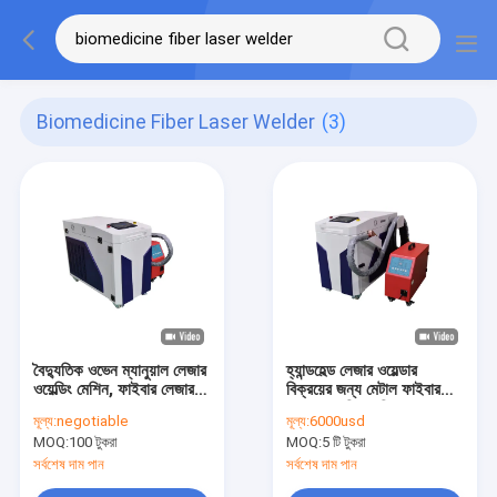
Biomedicine Fiber Laser Welder
(3)
বৈদ্যুতিক ওভেন ম্যানুয়াল লেজার
হ্যান্ডহেল্ড লেজার ওয়েল্ডার
ওয়েল্ডিং মেশিন, ফাইবার লেজার
বিক্রয়ের জন্য মেটাল ফাইবার
ওয়েল্ডার 1500w
লেজার ওয়েল্ডিং মেশিন ম্যানুয়াল
মূল্য:
negotiable
মূল্য:
6000usd
লেজার ওয়েল্ডিং পোর্টেবল লেজার
MOQ:
100 টুকরা
MOQ:
5 টি টুকরা
ওয়েল্ডার
সর্বশেষ দাম পান
সর্বশেষ দাম পান