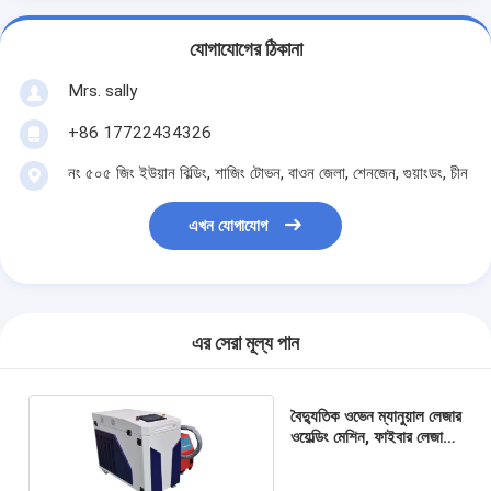
যোগাযোগের ঠিকানা
Mrs. sally
+86 17722434326
নং ৫০৫ জিং ইউয়ান বিল্ডিং, শাজিং টোভন, বাওন জেলা, শেনজেন, গুয়াংডং, চীন
এখন যোগাযোগ
এর সেরা মূল্য পান
বৈদ্যুতিক ওভেন ম্যানুয়াল লেজার
ওয়েল্ডিং মেশিন, ফাইবার লেজার
ওয়েল্ডার 1500w