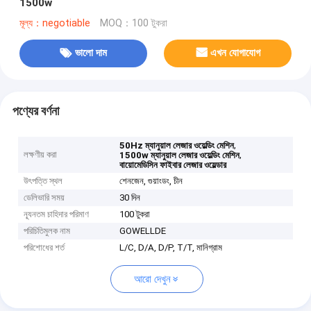
1500w
মূল্য：negotiable
MOQ：100 টুকরা
ভালো দাম
এখন যোগাযোগ
পণ্যের বর্ণনা
,
50Hz ম্যানুয়াল লেজার ওয়েল্ডিং মেশিন
লক্ষণীয় করা
,
1500w ম্যানুয়াল লেজার ওয়েল্ডিং মেশিন
বায়োমেডিসিন ফাইবার লেজার ওয়েল্ডার
উৎপত্তি স্থল
শেনজেন, গুয়াংডং, চীন
ডেলিভারি সময়
30 দিন
ন্যূনতম চাহিদার পরিমাণ
100 টুকরা
পরিচিতিমুলক নাম
GOWELLDE
পরিশোধের শর্ত
L/C, D/A, D/P, T/T, মানিগ্রাম
আরো দেখুন