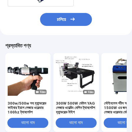
চালিয়ে
প্রস্তাবিত পণ্য
300w/500w সহ হ্যান্ডহেল্ড
300W 500W মেটাল YAG
স্টেইনলেস স্টীল অ্যালু
ফাইবার ইয়াগ লেজার ওয়েল্ডার
লেজার ওয়েল্ডিং মেশিন ট্যাবলেটপ
1500W এর জন্য ফা
100hz ট্যাবলেটপ
হ্যান্ডহেল্ড টাইপ
লেজার ওয়েল্ডার মেট
কেবল
ভালো দাম
ভালো দাম
ভালো দাম