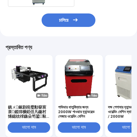
চালিয়ে
প্রস্তাবিত পণ্য
鎮ㄨ鎵剧殑璧勬簮宸
পাউডার ধাতুবিদ্যার জন্য
দক্ষ পেশাদার হ্যান্ডহেল্
茶鍒犻櫎銆佸凡鏇村
2000W পাওয়ার হ্যান্ডহেল্ড
ওয়েল্ডিং মেশিন ম্যানু
悕鎴栨殏鏃朵笉鍙敤
লেজার ওয়েল্ডিং মেশিন
/ 2000W
銆
ভালো দাম
ভালো দাম
ভালো দাম