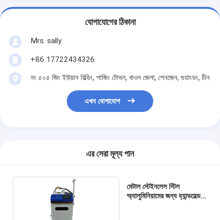
যোগাযোগের ঠিকানা
Mrs. sally
+86 17722434326
নং ৫০৫ জিং ইউয়ান বিল্ডিং, শাজিং টোভন, বাওন জেলা, শেনজেন, গুয়াংডং, চীন
এখন যোগাযোগ
এর সেরা মূল্য পান
মেটাল স্টেইনলেস স্টিল
অ্যালুমিনিয়ামের জন্য হ্যান্ডহেল্ড
ফাইবার লেজার ওয়েল্ডিং মেশিন