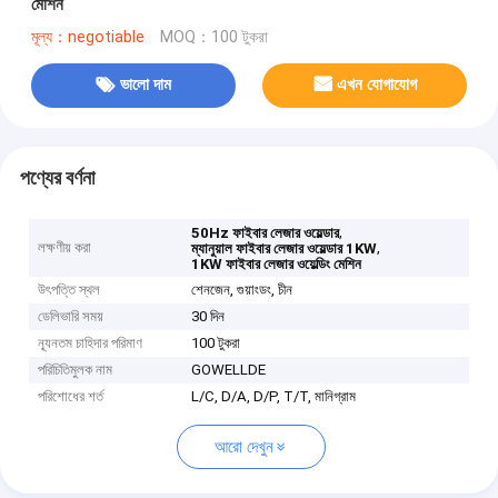
মেশিন
মূল্য：negotiable
MOQ：100 টুকরা
ভালো দাম
এখন যোগাযোগ
পণ্যের বর্ণনা
,
50Hz ফাইবার লেজার ওয়েল্ডার
লক্ষণীয় করা
,
ম্যানুয়াল ফাইবার লেজার ওয়েল্ডার 1KW
1KW ফাইবার লেজার ওয়েল্ডিং মেশিন
উৎপত্তি স্থল
শেনজেন, গুয়াংডং, চীন
ডেলিভারি সময়
30 দিন
ন্যূনতম চাহিদার পরিমাণ
100 টুকরা
পরিচিতিমুলক নাম
GOWELLDE
পরিশোধের শর্ত
L/C, D/A, D/P, T/T, মানিগ্রাম
আরো দেখুন