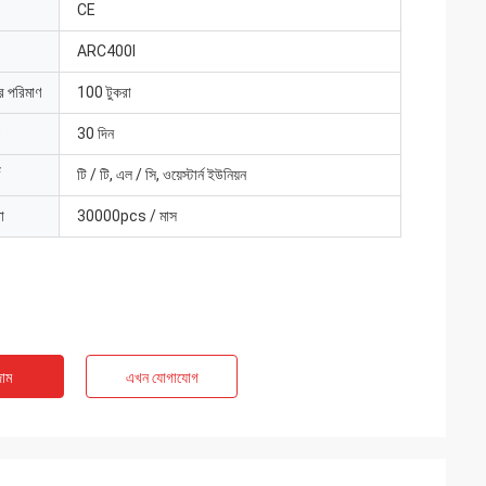
CE
ARC400I
ার পরিমাণ
100 টুকরা
30 দিন
টি / টি, এল / সি, ওয়েস্টার্ন ইউনিয়ন
া
30000pcs / মাস
াম
এখন যোগাযোগ