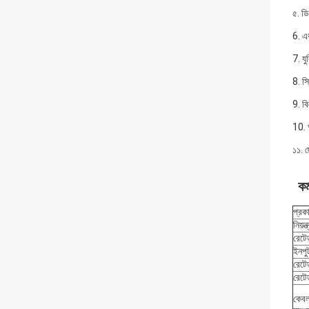
৫. ডি
6. এক
7. য
8. স
9. বি
10. আ
১১. 
কর
প্রক
নিয়ন
রেটে
ইনপু
রেটে
রেটে
কেবল