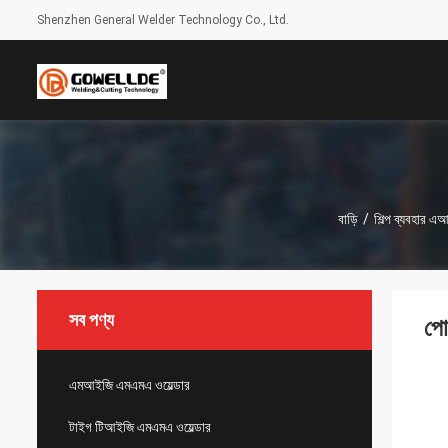
Shenzhen General Welder Technology Co., Ltd.
বাড়ি
/
শিল্প ব্যবহার এ
সব পণ্য
পো
এমআইজি এমএমএ ওয়েল্ডার
টাইগ টিআইজি এমএমএ ওয়েল্ডার