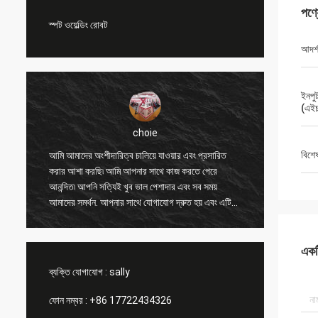
পণ্
স্পট ওয়েল্ডিং রোবট
আদর্
ইনপুট
(এই
choie
বিশে
ং
আমি আমাদের অংশীদারিত্ব চালিয়ে যাওয়ার এবং প্রসারিত
আমি আপনা
করার আশা করছি৷ আমি আপনার সাথে কাজ করতে পেরে
অন্যান্য 
আনন্দিত৷ আপনি সত্যিই খুব ভাল পেশাদার এবং সব সময়
করতে সাহ
আমাদের সমর্থন. আপনার সাথে যোগাযোগ দ্রুত হয় এবং এটি
এবং মূল্
সবচেয়ে গুরুত্বপূর্ণ বিষয়।
পণ্যটি সা
একটি
ব্যক্তি যোগাযোগ :
sally
ফোন নম্বর :
+86 17722434326