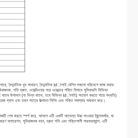
ে পারে, বৈদ্যুতিক খুব সাধারণ, বৈদ্যুতিক ldালাই মেশিন শুকনো পরিবেশে কাজ করার
নক, গতি দ্রুত, ওয়েল্ডিংয়ের পরে ওয়েল্ডের শক্তি হিসাবে সুবিধাগুলি বিভিন্ন
বে একই ধাতব উপাদান (বা ভিন্ন ধাতব, তবে বিভিন্ন ldালাই) সংযোগ করতে পারে পদ্ধতি)
টোরেজ গ্যাস এবং তরল পাত্রে উত্পাদন সিলিং এবং শক্তি সমস্যার সমাধান করে।
টি শেষ করতে স্পর্শ করে, আসলে এটি একটি অত্যন্ত উচ্চ পাওয়ার ট্রান্সফর্মার, যা
 সাধারণ অপারেশন, সুবিধাজনক বহন, দ্রুত গতি এবং শক্তিশালী পারফরম্যান্স, এটি