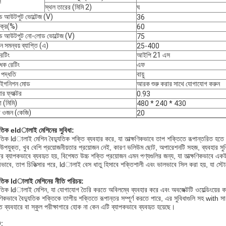
ল
স্থল তারের (মিমি 2)
ঘ
ড আউটপুট ভোল্টেজ (V)
36
 চক্র(%)
60
ড আউটপুট নো-লোড ভোল্টেজ (V)
75
ান সমন্বয় ব্যাপ্তি (এ)
25-400
রেটিং
আইপি 21 এস
ধক রেটিং
এফ
 পদ্ধতি
বায়ু
 ইগনিশন মোড
আরক শুরু করার সাথে যোগাযোগ করুন
ার ফ্যাক্টর
0.93
া (মিমি)
480 * 240 * 430
ট ওজন (কেজি)
20
যুতিক eldালাই মেশিনের সুবিধা:
যুতিক ldালাই মেশিন বৈদ্যুতিক শক্তি ব্যবহার করে, যা তাত্ক্ষণিকভাবে তাপ শক্তিতে রূপান্তরিত হত
উপযুক্ত, খুব বেশি প্রয়োজনীয়তার প্রয়োজন নেই, কারণ ভলিউম ছোট, অপারেশনটি সহজ, ব্যবহার সুবিধাজ
ত্রে ব্যাপকভাবে ব্যবহৃত হয়, বিশেষত উচ্চ শক্তি প্রয়োজন এমন পণ্যগুলির জন্য, যা তাত্ক্ষণিকভা
য়ীভাবে, তাপ চিকিত্সার পরে, ldালাই বেস ধাতু হিসাবে শক্তিশালী এবং ভালভাবে সিল করা হয়, যা স্
যুতিক ldালাই মেশিনের নীতি পরিচয়:
যুতিক ldালাই মেশিন, যা যোগাযোগ তৈরি করতে অবিলম্বে ব্যবহার করে এবং অবজেক্টটি ওয়েল্ডিংয়ের কাজ
্ষণিকভাবে বৈদ্যুতিক শক্তিকে তাপীয় শক্তিতে রূপান্তর সম্পূর্ণ করতে পারে, এর সুবিধাগুলি সহ with
ত ব্যবহারে বা স্কুল পরীক্ষাগারে হোক না কেন এটি ব্যাপকভাবে ব্যবহৃত হয়েছে।
: