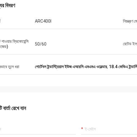
যের বিবরণ
শ
ARC400I
নিয়ন্ত্রণ 
 পাওয়ার ফ্রিকোয়েন্সি
রেটেড ইনপ
50/60
চজেড)
ড্যানিয়েল
ষভাবে তুলে ধরা
পোর্টেবল ইন্ডাস্ট্রিয়াল ইউজ এআরসি এমএমএ ওয়েল্ডার
,
18.4 কেভিএ ইন্ডাস্
র সাথে সহযোগিতা করে সন্তুষ্ট, আপনি আমার এবং
গ্রাহকদের জন্য আমাদের সমস্যা সমাধানের উন্নতি
ায্য করেন, তাই আমি সত্যিই আপনার প্রশংসা করি,
য যুক্তিসঙ্গত এবং প্রতিযোগিতামূলক, আমরা আপনার
বস্ক্রাইব করা চালিয়ে যাব।
 বার্তা রেখে যান