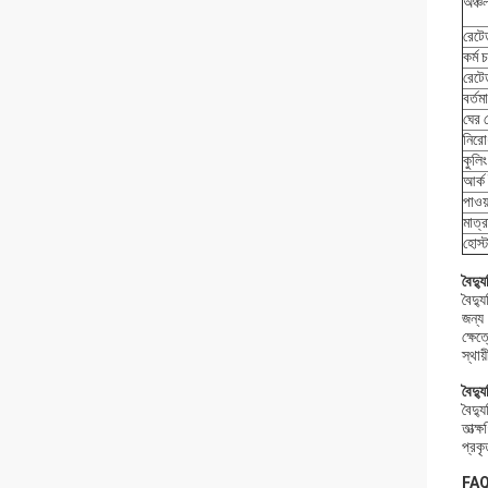
অঞ্চ
রেটে
কর্ম
রেটে
বর্তম
ঘের 
নিরো
কুলিং
আর্ক
পাওয়
মাত্র
হোস্
বৈদ্
বৈদ্
জন্য 
ক্ষে
স্থা
বৈদ্
বৈদ্
তাত্ক
প্রকৃ
FAQ