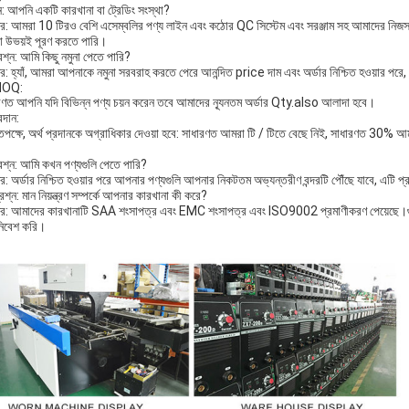
ন: আপনি একটি কারখানা বা ট্রেডিং সংস্থা?
র: আমরা 10 টিরও বেশি এসেম্বলির পণ্য লাইন এবং কঠোর QC সিস্টেম এবং সরঞ্জাম সহ আমাদের নিজস্ব
দা উভয়ই পূরণ করতে পারি।
রশ্ন: আমি কিছু নমুনা পেতে পারি?
: হ্যাঁ, আমরা আপনাকে নমুনা সরবরাহ করতে পেরে আনন্দিত price দাম এবং অর্ডার নিশ্চিত হওয়ার পরে, ন
MOQ:
রণত আপনি যদি বিভিন্ন পণ্য চয়ন করেন তবে আমাদের ন্যূনতম অর্ডার Qty.also আলাদা হবে।
রদান:
তপক্ষে, অর্থ প্রদানকে অগ্রাধিকার দেওয়া হবে: সাধারণত আমরা টি / টিতে বেছে নিই, সাধারণত 30% আমা
্রশ্ন: আমি কখন পণ্যগুলি পেতে পারি?
: অর্ডার নিশ্চিত হওয়ার পরে আপনার পণ্যগুলি আপনার নিকটতম অভ্যন্তরীণ বন্দরটি পৌঁছে যাবে, এটি প্
রশ্ন: মান নিয়ন্ত্রণ সম্পর্কে আপনার কারখানা কী করে?
র: আমাদের কারখানাটি SAA শংসাপত্র এবং EMC শংসাপত্র এবং ISO9002 প্রমাণীকরণ পেয়েছে।গুণ
িবেশ করি।