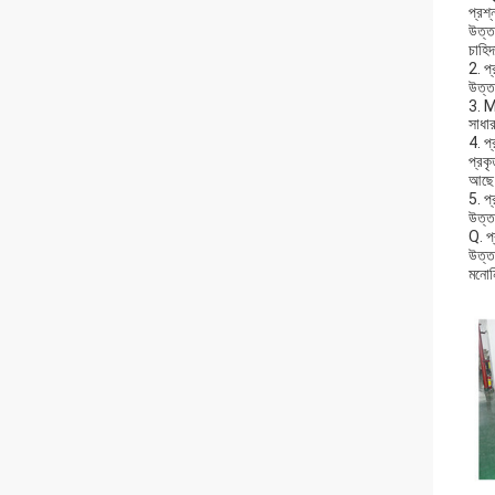
প্রশ্
উত্ত
চাহি
2. প্
উত্তর
3. 
সাধা
4. প্
প্রকৃ
আছে
5. প
উত্তর
Q. প্
উত্ত
মনোন