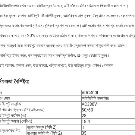
জিটালাইজেশন বর্তমান এবং ভোল্টেজ প্রদর্শন করে, এটি হ'ল ওয়েল্ডিং বর্তমানকে প্রিসেট করতে পারে।
াধিক সুরক্ষা ফাংশন: আউটপুট শর্ট সার্কিট সুরক্ষা, অতিরিক্ত তাপ সুরক্ষা, বৈদ্যুতিন সংকেতের মেরু বদল ওভ
ুক্তিসঙ্গত কাঠামোর নকশা বৃষ্টি এবং ধূলিকণা প্রমাণ করে তোলে।এটি কঠোর পরিবেশের প্রয়োজনীয়তাগুল
্থিরভাবে ঝালাই যখন 20% এর মধ্যে ভোল্টেজ ওঠানামা করে, উচ্চ-তাপমাত্রা পরিবেশের অভিযোজনযোগ্যতা
শেষ নিয়ন্ত্রণ মোড আউটপুট বর্তমান ধ্রুবক, এবং বিরোধী-হস্তক্ষেপ ক্ষমতা শক্তিশালী করে তোলে।
র্ক স্ট্রাইকিং সহজ, কম স্প্যাটারের সাথে অর্ক স্থিতিশীল, ldালুর চেহারাটি সুন্দর।
ছোট আকার, হালকা ওজন, উচ্চ দক্ষতা, শক্তি সাশ্রয়, উচ্চ দায়িত্ব চক্র, কোনও গোলমাল।
্মক্ষমতা বৈশিষ্ট্য:
ার
ARC400I
্ত্রণ মোড
আইজিবিটি ইনভার্টার
ড ইনপুট ভোল্টেজ
AC380V
ট পাওয়ার ফ্রিকোয়েন্সি (এইচজেড)
50/60
ড ইনপুট বর্তমান (এ)
28
ড ইনপুট ক্ষমতা (কেভিএ)
18.4
প্রধান ইনপুট (মিমি 2)
।
 ক্রস-বিভাগীয়
পাওয়ার আউটপুট (মিমি 2)
35