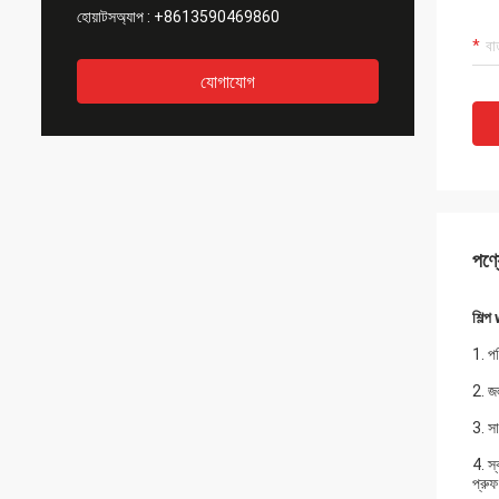
হোয়াটসঅ্যাপ :
+8613590469860
যোগাযোগ
পণ্য
শিল্
1. প
2. জল
3. সা
4. স্
প্রু