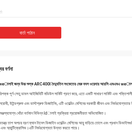
বার্তা পাঠান
ের বর্ণনা
প weালাই জন্য উচ্চ শুল্ক ARC400I বৈদ্যুতিন সংকেতের মেরু বদল ওয়েদার আরসি এমএমএ weাল
রিপক্ক পূর্ণ-সেতু ডাবল আইজিবিটি মডিউল সার্কিট গ্রহণ করে, এতে একটি সাধারণ সার্কিট এবং শক্তিশাল
রোধী, উইন্ডপ্রুফ এবং ডাস্টপ্রুফ ডিজাইনিং, এটি ওয়েল্ডিং মেশিনের দরকারী জীবন এবং নির্ভরযোগ্যতা
মঞ্জস্যযোগ্য খোঁচা বর্তমান বিভিন্ন ldালাই প্রক্রিয়া প্রয়োজনীয়তা অভিযোজিত।
বতন্ত্র তাপ অপচয় হরণ ফ্যান টানেল ডিজাইন ওয়েল্ডিং মেশিনের আয়ু বাড়িয়ে তোলে এবং প্রধান ডিভাইসগ
ফ এবং অ্যান্টিক্রোসিভ।এটি নির্ভরযোগ্যতা উন্নত করতে পারে।