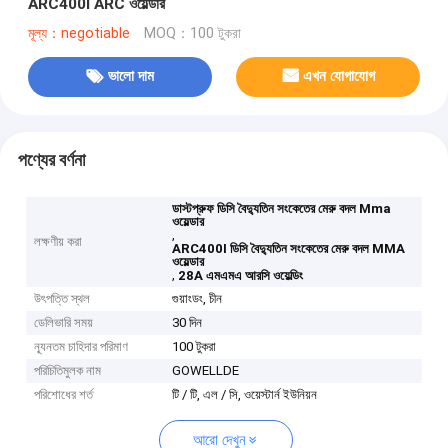
ARC400I ARC ওয়েল্ডার
মূল্য：negotiable
MOQ：100 টুকরা
ভালো দাম
এখন যোগাযোগ
পণ্যের বর্ণনা
ডাস্টপ্রুফ ডিসি বৈদ্যুতিন সংকেতের মেরু বদল Mma
ওয়েল্ডার
,
লক্ষণীয় করা
ARC400I ডিসি বৈদ্যুতিন সংকেতের মেরু বদল MMA
ওয়েল্ডার
,
28A এমএমএ আরসি ওয়েল্ডিং
উৎপত্তি স্থল
গুয়াংডং, চীন
ডেলিভারি সময়
30 দিন
ন্যূনতম চাহিদার পরিমাণ
100 টুকরা
পরিচিতিমুলক নাম
GOWELLDE
পরিশোধের শর্ত
টি / টি, এল / সি, ওয়েস্টার্ন ইউনিয়ন
আরো দেখুন