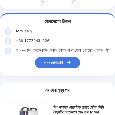
যোগাযোগের ঠিকানা
Mrs. sally
+86 17722434326
নং ৫০৫ জিং ইউয়ান বিল্ডিং, শাজিং টোভন, বাওন জেলা, শেনজেন, গুয়াংডং, চীন
এখন যোগাযোগ
এর সেরা মূল্য পান
শিল্প ব্যবহার বৈদ্যুতিক ঢালাই মেশিন ডিসি
বৈদ্যুতিন সংকেতের মেরু বদল MMA