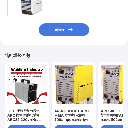
ARC400I ARC ওয়েল্ডার
চালিয়ে
প্রস্তাবিত পণ্য
IGBT টিউব ডিসি পোর্টেবল
ARC630I IGBT ARC
ARC500I IGBT 
ARC স্টিক ওয়েল্ডিং মেশিন
MMA ইনভার্টার ওয়েল্ডার
শিল্পগত ব্যবহার A
ARC85 220v বাড়িতে
500amps ময়েশ্চার প্রুফ
ওয়েল্ডার 500amps ব
ব্যবহার