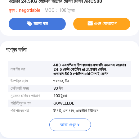
ওয়েল্ডার 24.5KG পোর্টেবল ওয়েল্ডিং মেশিন মেশিন ARC500
মূল্য：negotiable
MOQ：100 টুকরা
ভালো দাম
এখন যোগাযোগ
পণ্যের বর্ণনা
,
400 এএমপিএস শিল্প ব্যবহার এআরসি এমএমএ ওয়েল্ডার
লক্ষণীয় করা
,
24.5 কেজি পোর্টেবল eldালাই মেশিন
এআরসি 500 পোর্টেবল eldালাই মেশিন
উৎপত্তি স্থল
গুয়াংডং, চীন
ডেলিভারি সময়
30 দিন
ন্যূনতম চাহিদার পরিমাণ
100 টুকরা
পরিচিতিমুলক নাম
GOWELLDE
পরিশোধের শর্ত
টি / টি, এল / সি, ওয়েস্টার্ন ইউনিয়ন
আরো দেখুন