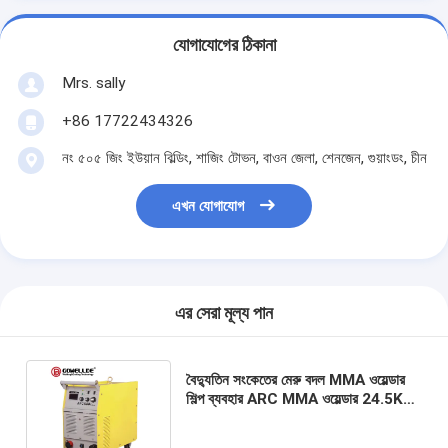
যোগাযোগের ঠিকানা
Mrs. sally
+86 17722434326
নং ৫০৫ জিং ইউয়ান বিল্ডিং, শাজিং টোভন, বাওন জেলা, শেনজেন, গুয়াংডং, চীন
এখন যোগাযোগ
এর সেরা মূল্য পান
বৈদ্যুতিন সংকেতের মেরু বদল MMA ওয়েল্ডার
শিল্প ব্যবহার ARC MMA ওয়েল্ডার 24.5KG
পোর্টেবল ওয়েল্ডিং মেশিন মেশিন ARC500