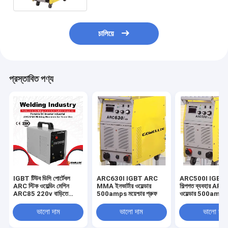
চালিয়ে
প্রস্তাবিত পণ্য
IGBT টিউব ডিসি পোর্টেবল
ARC630I IGBT ARC
ARC500I IGBT 
ARC স্টিক ওয়েল্ডিং মেশিন
MMA ইনভার্টার ওয়েল্ডার
শিল্পগত ব্যবহার A
ARC85 220v বাড়িতে
500amps ময়েশ্চার প্রুফ
ওয়েল্ডার 500amps ব
ব্যবহার
ভালো দাম
ভালো দাম
ভালো দাম