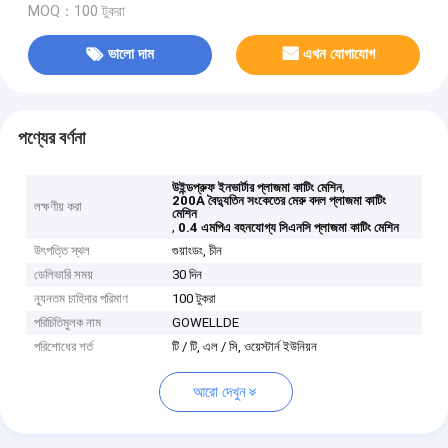
MOQ：100 টুকরা
ভালো দাম
এখন যোগাযোগ
পণ্যের বর্ণনা
,
উইন্ডপ্রুফ ইনভার্টার প্লাজমা কাটিং মেশিন
200A বৈদ্যুতিন সংকেতের মেরু বদল প্লাজমা কাটিং
লক্ষণীয় করা
মেশিন
,
0.4 এমপিএ বহনযোগ্য সিএনসি প্লাজমা কাটিং মেশিন
উৎপত্তি স্থল
গুয়াংডং, চীন
ডেলিভারি সময়
30 দিন
ন্যূনতম চাহিদার পরিমাণ
100 টুকরা
পরিচিতিমুলক নাম
GOWELLDE
পরিশোধের শর্ত
টি / টি, এল / সি, ওয়েস্টার্ন ইউনিয়ন
আরো দেখুন