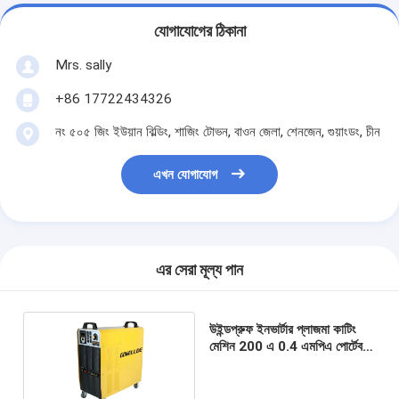
যোগাযোগের ঠিকানা
Mrs. sally
+86 17722434326
নং ৫০৫ জিং ইউয়ান বিল্ডিং, শাজিং টোভন, বাওন জেলা, শেনজেন, গুয়াংডং, চীন
এখন যোগাযোগ
এর সেরা মূল্য পান
উইন্ডপ্রুফ ইনভার্টার প্লাজমা কাটিং
মেশিন 200 এ 0.4 এমপিএ পোর্টেবল
সিএনসি