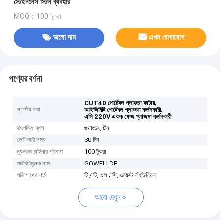
স্টেইনলেস স্টিল ব্যবহার
MOQ：100 টুকরা
ভালো দাম
এখন যোগাযোগ
পণ্যের বর্ণনা
,
CUT40 পোর্টেবল প্লাজমা কাটার
লক্ষণীয় করা
,
আইজিবিটি পোর্টেবল প্লাজমা কর্তনকারী
এসি 220V একক ফেজ প্লাজমা কর্তনকারী
উৎপত্তি স্থল
গুয়াংডং, চীন
ডেলিভারি সময়
30 দিন
ন্যূনতম চাহিদার পরিমাণ
100 টুকরা
পরিচিতিমুলক নাম
GOWELLDE
পরিশোধের শর্ত
টি / টি, এল / সি, ওয়েস্টার্ন ইউনিয়ন
আরো দেখুন