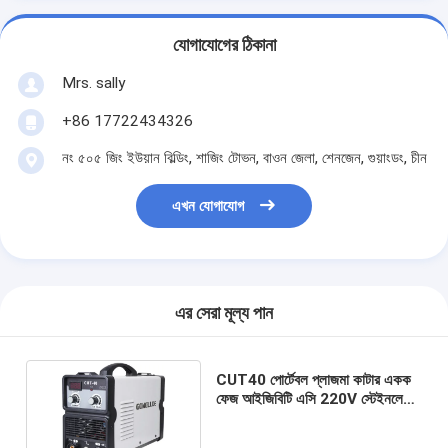
যোগাযোগের ঠিকানা
Mrs. sally
+86 17722434326
নং ৫০৫ জিং ইউয়ান বিল্ডিং, শাজিং টোভন, বাওন জেলা, শেনজেন, গুয়াংডং, চীন
এখন যোগাযোগ
এর সেরা মূল্য পান
CUT40 পোর্টেবল প্লাজমা কাটার একক
ফেজ আইজিবিটি এসি 220V স্টেইনলেস
স্টিল ব্যবহার