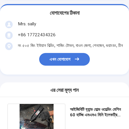
যোগাযোগের ঠিকানা
Mrs. sally
+86 17722434326
নং ৫০৫ জিং ইউয়ান বিল্ডিং, শাজিং টোভন, বাওন জেলা, শেনজেন, গুয়াংডং, চীন
এখন যোগাযোগ
এর সেরা মূল্য পান
আইজিবিটি হ্যান্ড হোল্ড ওয়েল্ডিং মেশিন
60 হার্টজ এমএমএ মিনি ইলেকট্রিক
ওয়েল্ডার