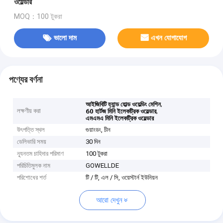
ওয়েল্ডার
MOQ：100 টুকরা
ভালো দাম
এখন যোগাযোগ
পণ্যের বর্ণনা
,
আইজিবিটি হ্যান্ড হোল্ড ওয়েল্ডিং মেশিন
লক্ষণীয় করা
,
60 হার্টজ মিনি ইলেকট্রিক ওয়েল্ডার
এমএমএ মিনি ইলেকট্রিক ওয়েল্ডার
উৎপত্তি স্থল
গুয়াংডং, চীন
ডেলিভারি সময়
30 দিন
ন্যূনতম চাহিদার পরিমাণ
100 টুকরা
পরিচিতিমুলক নাম
GOWELLDE
পরিশোধের শর্ত
টি / টি, এল / সি, ওয়েস্টার্ন ইউনিয়ন
আরো দেখুন