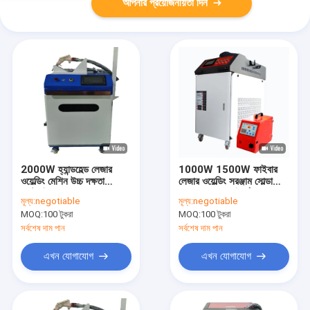
আপনার প্রয়োজনীয়তা দিন
2000W হ্যান্ডহেল্ড লেজার
1000W 1500W ফাইবার
ওয়েল্ডিং মেশিন উচ্চ দক্ষতা
লেজার ওয়েল্ডিং সরঞ্জাম সোল্ডারিং
কাস্টমাইজড
1064nm তরঙ্গদৈর্ঘ্য
মূল্য:
negotiable
মূল্য:
negotiable
MOQ:
100 টুকরা
MOQ:
100 টুকরা
সর্বশেষ দাম পান
সর্বশেষ দাম পান
এখন যোগাযোগ
এখন যোগাযোগ