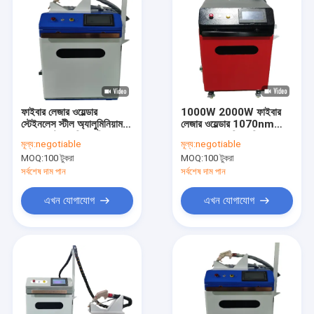
ফাইবার লেজার ওয়েল্ডার
1000W 2000W ফাইবার
স্টেইনলেস স্টীল অ্যালুমিনিয়াম
লেজার ওয়েল্ডার 1070nm
লেজার স্পট ওয়েল্ডিং মেশিন
ম্যানুয়াল সোল্ডারিং মেশিন
মূল্য:
negotiable
মূল্য:
negotiable
100Hz 220V
MOQ:
100 টুকরা
MOQ:
100 টুকরা
সর্বশেষ দাম পান
সর্বশেষ দাম পান
এখন যোগাযোগ
এখন যোগাযোগ
বাড়ি
পণ্য
ভিডিও