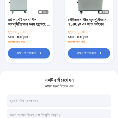
ভিআর শো
আমাদের সম্পর্কে
মেটাল স্টেইনলেস স্টিল
স্টেইনলেস স্টীল অ্যালুমিনিয়াম
অ্যালুমিনিয়ামের জন্য হ্যান্ডহেল্ড
1500W এর জন্য ফাইবার
কারখানা ভ্রমণ
3 মিমি স্পট 2KW ফাইবার
লেজার ওয়েল্ডার মেটাল 15M
মূল্য:
negotiable
মূল্য:
negotiable
লেজার ওয়েল্ডার
কেবল
MOQ:
100 টুকরা
MOQ:
100 টুকরা
মান নিয়ন্ত্রণ
সর্বশেষ দাম পান
সর্বশেষ দাম পান
যোগাযোগ করুন
এখন যোগাযোগ
এখন যোগাযোগ
উদ্ধৃতির জন্য আবেদন
একটি বার্তা রেখে যান
আমরা দ্রুত উত্তর দেব
এমআইজি এমএমএ ওয়েল্ডার
টাইগ টিআইজি এমএমএ ওয়েল্ডার
শিল্প ব্যবহার এআরসি এমএমএ ওয়েল্ডার