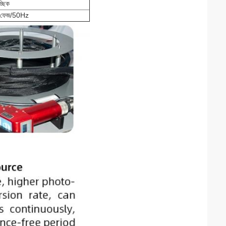
্ছিক
ফেজ/50Hz