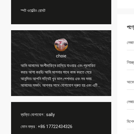
স্পট ওয়েল্ডিং রোবট
পণ্
লেজা
choie
নিয়ন্ত
ং
আমি আমাদের অংশীদারিত্ব চালিয়ে যাওয়ার এবং প্রসারিত
আমি আপনা
করার আশা করছি৷ আমি আপনার সাথে কাজ করতে পেরে
অন্যান্য 
আনন্দিত৷ আপনি সত্যিই খুব ভাল পেশাদার এবং সব সময়
করতে সাহ
আবে
আমাদের সমর্থন. আপনার সাথে যোগাযোগ দ্রুত হয় এবং এটি
এবং মূল্
সবচেয়ে গুরুত্বপূর্ণ বিষয়।
পণ্যটি সা
লেজার
ব্যক্তি যোগাযোগ :
sally
বিশে
ফোন নম্বর :
+86 17722434326