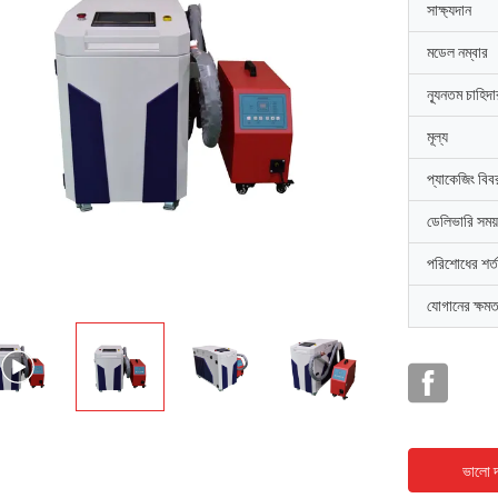
সাক্ষ্যদান
মডেল নম্বার
ন্যূনতম চাহিদ
মূল্য
প্যাকেজিং বিব
ডেলিভারি সময়
পরিশোধের শর্ত
যোগানের ক্ষমত
ভালো দ