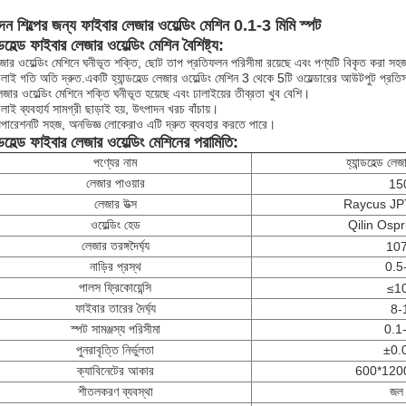
াদন শিল্পের জন্য ফাইবার লেজার ওয়েল্ডিং মেশিন 0.1-3 মিমি স্পট
ন্ডহেল্ড ফাইবার লেজার ওয়েল্ডিং মেশিন বৈশিষ্ট্য:
জার ওয়েল্ডিং মেশিনে ঘনীভূত শক্তি, ছোট তাপ প্রতিফলন পরিসীমা রয়েছে এবং পণ্যটি বিকৃত করা সহ
ালাই গতি অতি দ্রুত.একটি হ্যান্ডহেল্ড লেজার ওয়েল্ডিং মেশিন 3 থেকে 5টি ওয়েল্ডারের আউটপুট প্র
জার ওয়েল্ডিং মেশিনে শক্তি ঘনীভূত হয়েছে এবং ঢালাইয়ের তীব্রতা খুব বেশি।
লাই ব্যবহার্য সামগ্রী ছাড়াই হয়, উৎপাদন খরচ বাঁচায়।
পারেশনটি সহজ, অনভিজ্ঞ লোকেরাও এটি দ্রুত ব্যবহার করতে পারে।
ন্ডহেল্ড ফাইবার লেজার ওয়েল্ডিং মেশিনের পরামিতি:
পণ্যের নাম
হ্যান্ডহেল্ড লেজ
লেজার পাওয়ার
15
লেজার উত্স
Raycus JP
ওয়েল্ডিং হেড
Qilin Ospr
লেজার তরঙ্গদৈর্ঘ্য
10
নাড়ির প্রস্থ
0.5
পালস ফ্রিকোয়েন্সি
≤1
ফাইবার তারের দৈর্ঘ্য
8-
স্পট সামঞ্জস্য পরিসীমা
0.1-
পুনরাবৃত্তি নির্ভুলতা
±0.0
ক্যাবিনেটের আকার
600*1200
শীতলকরণ ব্যবস্থা
জল