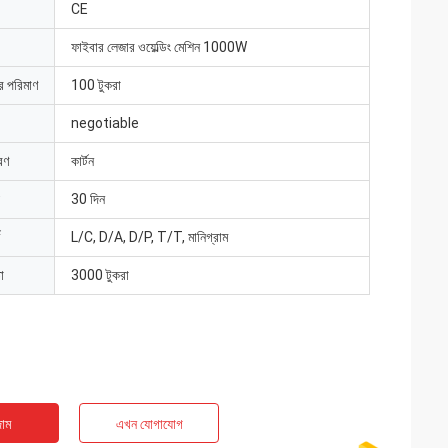
CE
ফাইবার লেজার ওয়েল্ডিং মেশিন 1000W
ার পরিমাণ
100 টুকরা
negotiable
রণ
কার্টন
30 দিন
L/C, D/A, D/P, T/T, মানিগ্রাম
া
3000 টুকরা
াম
এখন যোগাযোগ