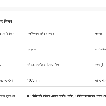
যের বিবরণ
র শ্রেণীবিভাগ
অপটিক্যাল ফাইবার লেজার
প্রকার
ড্যানিয়েল
্রণ
ম্যানুয়াল
কাস্টমাই
র সাথে সহযোগিতা করে সন্তুষ্ট, আপনি আমার এবং
গ্রাহকদের জন্য আমাদের সমস্যা সমাধানের উন্নতি
ায্য করেন, তাই আমি সত্যিই আপনার প্রশংসা করি,
দন
পাউডার ধাতুবিদ্যা, উত্পাদন শিল্প
ওয়ারেন্টি
য যুক্তিসঙ্গত এবং প্রতিযোগিতামূলক, আমরা আপনার
বস্ক্রাইব করা চালিয়ে যাব।
ের তরঙ্গদৈর্ঘ্য
1070nm
নাড়ির প্র
ষভাবে তুলে ধরা
0.1 মিমি স্পট ফাইবার লেজার ওয়েল্ডিং মেশিন
,
3 মিমি স্পট ফাইবার লেজার ওয়ে