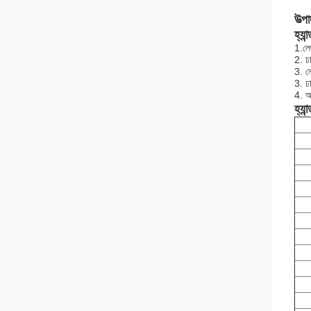
উত্প
হ্যা
1.
লে
2. ঢ
3. লে
3. ঢা
4. অ
হ্যা