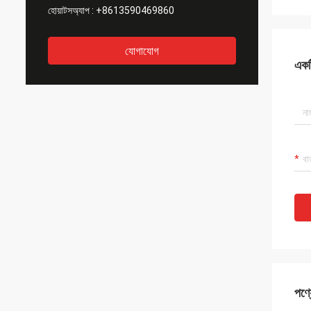
হোয়াটসঅ্যাপ :
+8613590469860
যোগাযোগ
একটি
পণ্য