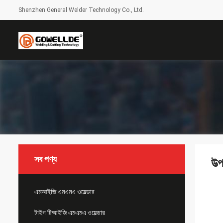
Shenzhen General Welder Technology Co., Ltd.
সব পণ্য
উত্
এমআইজি এমএমএ ওয়েল্ডার
টাইগ টিআইজি এমএমএ ওয়েল্ডার