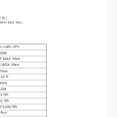
জ নয়।
তিস্থাপন করতে পারে।
ার ওয়েল্ডিং মেশিন
00W
T MAX ঐচ্ছিক
i WSX ঐচ্ছিক
70nm
-15 মি
00Hz
15M
3 মিমি
1 মিমি
*1200 মিমি
 শীতল