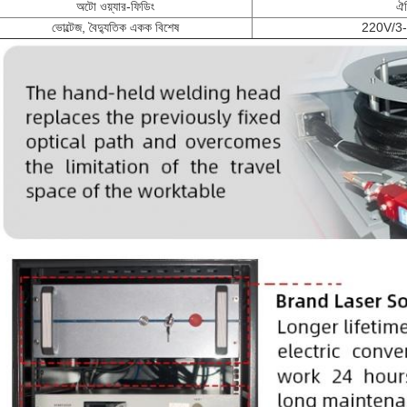
অটো ওয়্যার-ফিডিং
ঐচ
ভোল্টেজ, বৈদ্যুতিক একক বিশেষ
220V/3-