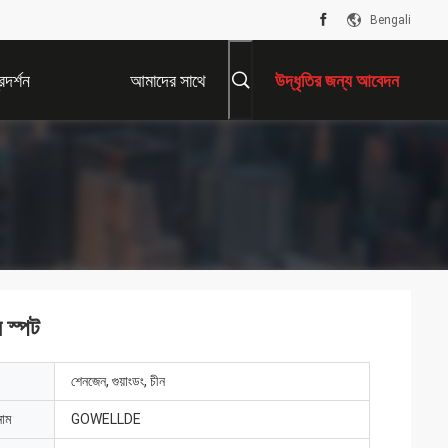
Bengali
দর্শন
আমাদের সাথে
উদ্ধৃতির জন্য আবেদন
যোগাযোগ করুন
ি স্পট
শেনজেন, গুয়াংডং, চীন
নাম
GOWELLDE