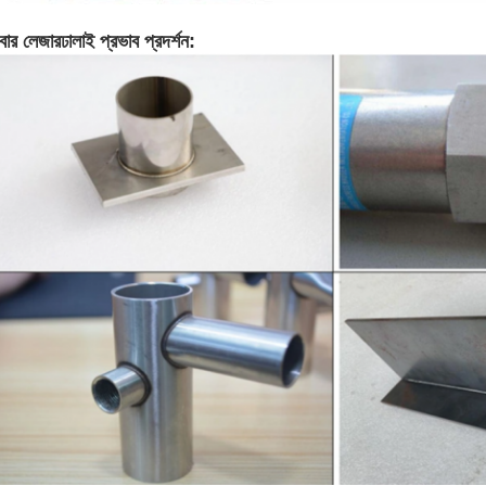
বার লেজার
ঢালাই প্রভাব প্রদর্শন: