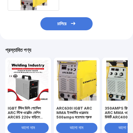
চালিয়ে
প্রস্তাবিত পণ্য
IGBT টিউব ডিসি পোর্টেবল
ARC630I IGBT ARC
350AMPS শিল্প ব্য
ARC স্টিক ওয়েল্ডিং মেশিন
MMA ইনভার্টার ওয়েল্ডার
ARC MMA ওয়েল্ডার
ARC85 220v বাড়িতে
500amps ময়েশ্চার প্রুফ
ডিউটি ​​ARC400G
ব্যবহার
মডেল
ভালো দাম
ভালো দাম
ভালো দাম