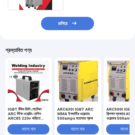
চালিয়ে
প্রস্তাবিত পণ্য
IGBT টিউব ডিসি পোর্টেবল
ARC630I IGBT ARC
ARC500I IGBT 
ARC স্টিক ওয়েল্ডিং মেশিন
MMA ইনভার্টার ওয়েল্ডার
শিল্পগত ব্যবহার A
ARC85 220v বাড়িতে
500amps ময়েশ্চার প্রুফ
ওয়েল্ডার 500amps ব
ব্যবহার
ভালো দাম
ভালো দাম
ভালো দাম