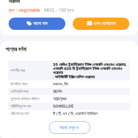
ওয়েল্ডার
মূল্য：negotiable
MOQ：100 টুকরা
ভালো দাম
এখন যোগাযোগ
পণ্যের বর্ণনা
,
35 কেভিএ ইন্ডাস্ট্রিয়াল ইউজ এআরসি এমএমএ ওয়েল্ডার
এআরসি 630 ডি ইন্ডাস্ট্রিয়াল ইউজ এআরসি এমএমএ
লক্ষণীয় করা
ওয়েল্ডার
,
আইজিবিটি ইঞ্জিন চালিত ওয়েল্ডার
উৎপত্তি স্থল
গুয়াংডং, চীন
ডেলিভারি সময়
30 দিন
ন্যূনতম চাহিদার পরিমাণ
100 টুকরা
পরিচিতিমুলক নাম
GOWELLDE
পরিশোধের শর্ত
টি / টি, এল / সি, ওয়েস্টার্ন ইউনিয়ন
আরো দেখুন