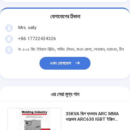
যোগাযোগের ঠিকানা
Mrs. sally
+86 17722434326
নং ৫০৫ জিং ইউয়ান বিল্ডিং, শাজিং টোভন, বাওন জেলা, শেনজেন, গুয়াংডং, চীন
এখন যোগাযোগ
এর সেরা মূল্য পান
35KVA শিল্প ব্যবহার ARC MMA
ওয়েল্ডার ARC630 IGBT ইঞ্জিন
চালিত ওয়েল্ডার